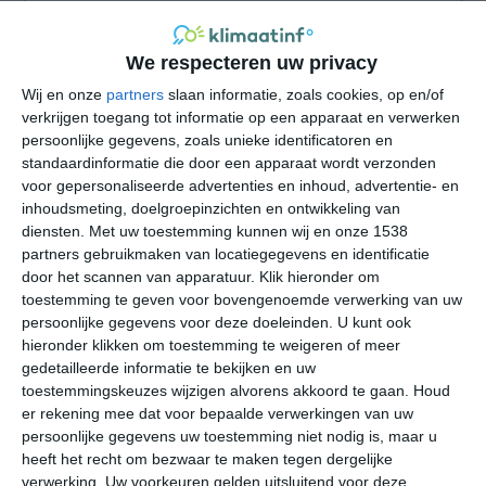
alternatief voor Azië
het klimaat van Aruba
We respecteren uw privacy
het klimaat van Barbados
Wij en onze
partners
slaan informatie, zoals cookies, op en/of
verkrijgen toegang tot informatie op een apparaat en verwerken
het klimaat van Bonaire
persoonlijke gegevens, zoals unieke identificatoren en
het klimaat van Curaçao
standaardinformatie die door een apparaat wordt verzonden
voor gepersonaliseerde advertenties en inhoud, advertentie- en
het klimaat van Florida
inhoudsmeting, doelgroepinzichten en ontwikkeling van
het klimaat van Guatemala
diensten.
Met uw toestemming kunnen wij en onze 1538
het klimaat van Mexico
partners gebruikmaken van locatiegegevens en identificatie
door het scannen van apparatuur. Klik hieronder om
het klimaat van Namibië
toestemming te geven voor bovengenoemde verwerking van uw
het klimaat van Kaapverdië
persoonlijke gegevens voor deze doeleinden. U kunt ook
het klimaat van Sint Maarten
hieronder klikken om toestemming te weigeren of meer
gedetailleerde informatie te bekijken en uw
het klimaat van Zanzibar
toestemmingskeuzes wijzigen alvorens akkoord te gaan.
Houd
er rekening mee dat voor bepaalde verwerkingen van uw
bekijk alle klimaatinfo
persoonlijke gegevens uw toestemming niet nodig is, maar u
heeft het recht om bezwaar te maken tegen dergelijke
verwerking. Uw voorkeuren gelden uitsluitend voor deze