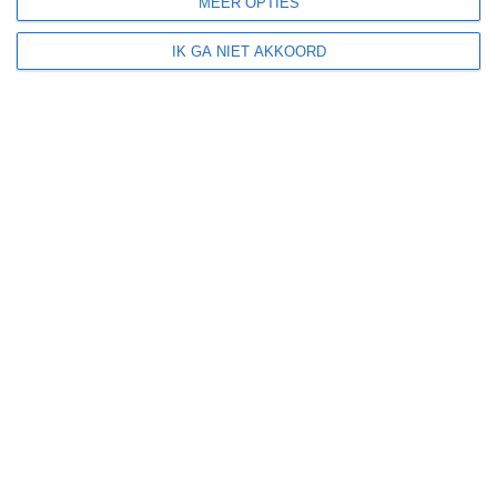
MEER OPTIES
Tornado's
IK GA NIET AKKOORD
Winterzon