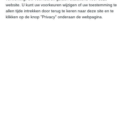
website. U kunt uw voorkeuren wijzigen of uw toestemming te
allen tijde intrekken door terug te keren naar deze site en te
niet te ver reizen
klikken op de knop "Privacy" onderaan de webpagina.
beste reistijd België
beste reistijd Denemarken
beste reistijd Duitsland
beste reistijd Engeland
beste reistijd Frankrijk
beste reistijd Luxemburg
beste reistijd Nederland
beste reistijd Polen
beste reistijd Tsjechië
beste reistijd Zwitserland
bekijk alle beste reistijden