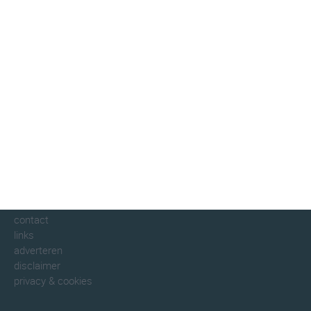
klimaatinfo.nl
klimaat
weer
beste reistijd
informatie
informatie
over klimaatinfo
contact
links
adverteren
disclaimer
privacy & cookies