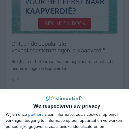
Ontdek de populairste
vakantiebestemmingen in Kaapverdië
Bekijk direct het klimaat van de populairste toeristische
bestemmingen in Kaapverdië:
>
Sal
>
Boa Vista
>
Santa Maria
We respecteren uw privacy
>
Sal Rei
Wij en onze
partners
slaan informatie, zoals cookies, op en/of
verkrijgen toegang tot informatie op een apparaat en verwerken
>
São Vicente
persoonlijke gegevens, zoals unieke identificatoren en