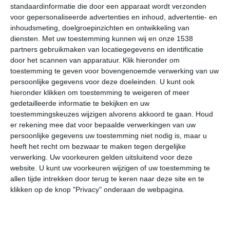
standaardinformatie die door een apparaat wordt verzonden
voor gepersonaliseerde advertenties en inhoud, advertentie- en
inhoudsmeting, doelgroepinzichten en ontwikkeling van
diensten.
Met uw toestemming kunnen wij en onze 1538
partners gebruikmaken van locatiegegevens en identificatie
door het scannen van apparatuur. Klik hieronder om
toestemming te geven voor bovengenoemde verwerking van uw
persoonlijke gegevens voor deze doeleinden. U kunt ook
hieronder klikken om toestemming te weigeren of meer
gedetailleerde informatie te bekijken en uw
toestemmingskeuzes wijzigen alvorens akkoord te gaan.
Houd
er rekening mee dat voor bepaalde verwerkingen van uw
persoonlijke gegevens uw toestemming niet nodig is, maar u
heeft het recht om bezwaar te maken tegen dergelijke
verwerking. Uw voorkeuren gelden uitsluitend voor deze
website. U kunt uw voorkeuren wijzigen of uw toestemming te
Zonnig en droog
allen tijde intrekken door terug te keren naar deze site en te
klikken op de knop "Privacy" onderaan de webpagina.
Een belangrijk kenmerk van de Kaapverdische Eilanden
is dat veel maanden droog verlopen en dat de zon
uitbundig schijnt. Vooral de periode februari tot en met
juni is zonovergoten, terwijl regen bijna geen enkele kans