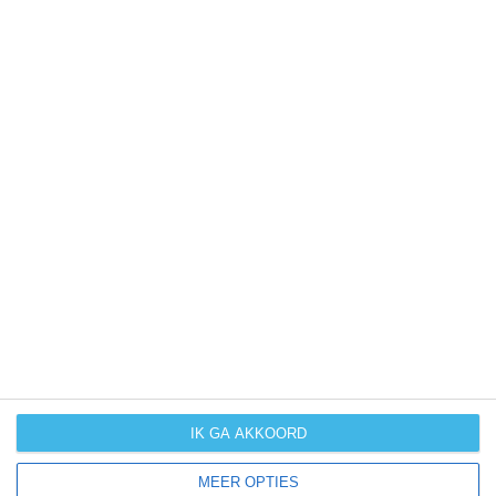
UV-index
UV 8-10
UV 10+
UV 10+
UV 10+
klik
hier
voor uitleg over de symbolen
IK GA AKKOORD
MEER OPTIES