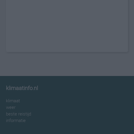
klimaatinfo.nl
klimaat
weer
beste reistijd
informatie