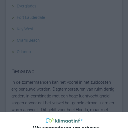
>
Everglades
>
Fort Lauderdale
>
Key West
>
Miami Beach
>
Orlando
Benauwd
In de zomermaanden kan het vooral in het zuidoosten
erg benauwd worden. Dagtemperaturen van ruim dertig
graden, in combinatie met een hoge luchtvochtigheid,
zorgen ervoor dat het vrijwel het gehele etmaal klam en
warm aanvoelt. Dit geldt voor heel Florida, maar met
name Miami en omgeving. Vooral als er een warme en
zonnige periode volgt na een aantal dagen met regen als