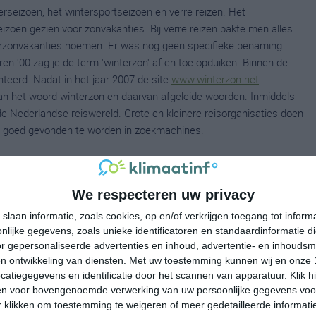
rseizoen, het wintersportseizoen en verre reizen. Het
izoen gezien voor zonvakanties. Bij verre reizen pakte men alles
erzonvakanties noemen. Er was nog geen specifieke benaming
ren '00 zag je de term 'winterzon' af en toe opduiken. Binnen de
eerd. Nadat in het jaar 2007 de site
www.winterzon.net
van het woord winterzon en daarvan afgeleide woorden. Inmiddels
e Nederlandse reiswereld. Grote en kleinere reisorganisaties doen
s' goed gevonden te worden in zoekmachines.
 zegt het zelf eigenlijk al: een winterzonvakantie is een
We respecteren uw privacy
ders en Belgen betekent dat een zonvakantie die in de periode
slaan informatie, zoals cookies, op en/of verkrijgen toegang tot infor
aad: november is geen winter maar herfst en maart en april zijn
lijke gegevens, zoals unieke identificatoren en standaardinformatie d
e reisbranche, zoals hierboven ergens beschreven staat.
r gepersonaliseerde advertenties en inhoud, advertentie- en inhoudsm
n ontwikkeling van diensten.
Met uw toestemming kunnen wij en onze 
 soort vakantie nou exact onder een winterzonvakantie valt. Over het
atiegegevens en identificatie door het scannen van apparatuur. Klik 
en voor bovengenoemde verwerking van uw persoonlijke gegevens voo
 liefst ook zonnig) genoeg is om op het strand of aan het
 klikken om toestemming te weigeren of meer gedetailleerde informatie
 aangename temperatuur heeft als winterzonvakantie gezien. Denk