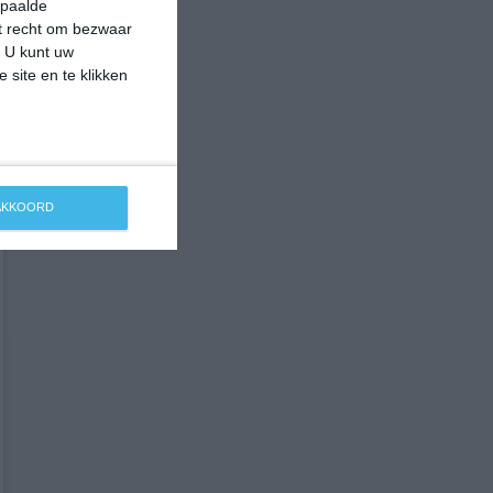
epaalde
et recht om bezwaar
. U kunt uw
 site en te klikken
 AKKOORD