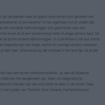
ijn de plekken waar je tijdens onze winter kunt genieten van
vakantie of zonvakantie? In het algemeen kun je stellen dat
 het noordelijk halfrond liggen zich goed lenen voor een
ngt het ervan af of een bestemming natte of droge zomers kent. De
t ze op het andere halfrond liggen. In Zuid-Afrika is het dus zomer
 van Kaapstad zijn het droge, warme en zonnige zomers waardoor
 kijkt naar Johannesburg, dat centraal in het land ligt, zie je dat
chikt voor een echte winterzonvakantie. Ja, aan de Spaanse
an Italië kan het aangenaam zijn. Maar om dagenlang te
ische Eilanden zijn een stuk beter te doen in de winter. Daar
In het zuiden van Tenerife, Gran Canaria, Fuerteventura en