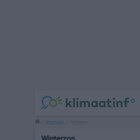
informatie
winterzon
>
>
Winterzon