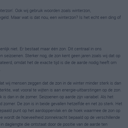
nterzon'. Ook wij gebruik woorden zoals winterzon,
ld. Maar wat is dat nou, een winterzon? Is het echt een ding of
nlijk niet. Er bestaat maar één zon. Dit centraal in ons
 seizoenen. Sterker nog, de zon kent geen jaren zoals wij dat op
ateerd, omdat het de exacte tijd is die de aarde nodig heeft om
.
dat wij mensen zeggen dat de zon in de winter minder sterk is dan
sterkte, wat vooral te wijten is aan energie-uitbarstingen op de zon.
k is dan in de zomer. Seizoenen op aarde zijn variabel. Als het
d zomer. De zon is in beide gevallen hetzelfde en net zo sterk. Het
 bepaald punt op het aardoppervlak en de hoek waarmee de zon op
e wordt de hoeveelheid zonnekracht bepaald op de verschillende
 in daglengte die ontstaat door de positie van de aarde ten