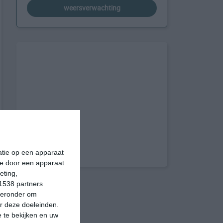
weersverwachting
matie op een apparaat
ie door een apparaat
eting,
1538 partners
hieronder om
r deze doeleinden.
 te bekijken en uw