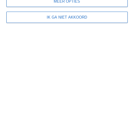
MEER OPTIES
Tornado's
Winterzon
IK GA NIET AKKOORD