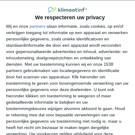
alternatief voor Azië
het klimaat van Aruba
We respecteren uw privacy
het klimaat van Barbados
Wij en onze
partners
slaan informatie, zoals cookies, op en/of
verkrijgen toegang tot informatie op een apparaat en verwerken
het klimaat van Bonaire
persoonlijke gegevens, zoals unieke identificatoren en
het klimaat van Curaçao
standaardinformatie die door een apparaat wordt verzonden
voor gepersonaliseerde advertenties en inhoud, advertentie- en
het klimaat van Florida
inhoudsmeting, doelgroepinzichten en ontwikkeling van
het klimaat van Guatemala
diensten.
Met uw toestemming kunnen wij en onze 1538
het klimaat van Mexico
partners gebruikmaken van locatiegegevens en identificatie
door het scannen van apparatuur. Klik hieronder om
het klimaat van Namibië
toestemming te geven voor bovengenoemde verwerking van uw
het klimaat van Kaapverdië
persoonlijke gegevens voor deze doeleinden. U kunt ook
het klimaat van Sint Maarten
hieronder klikken om toestemming te weigeren of meer
gedetailleerde informatie te bekijken en uw
het klimaat van Zanzibar
toestemmingskeuzes wijzigen alvorens akkoord te gaan.
Houd
er rekening mee dat voor bepaalde verwerkingen van uw
bekijk alle klimaatinfo
persoonlijke gegevens uw toestemming niet nodig is, maar u
heeft het recht om bezwaar te maken tegen dergelijke
verwerking. Uw voorkeuren gelden uitsluitend voor deze