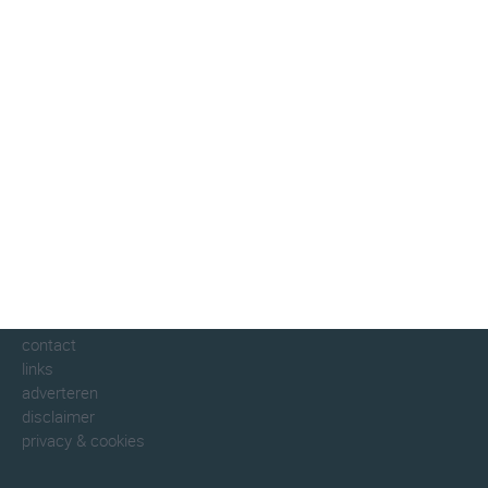
klimaatinfo.nl
klimaat
weer
beste reistijd
informatie
informatie
over klimaatinfo
contact
links
adverteren
disclaimer
privacy & cookies