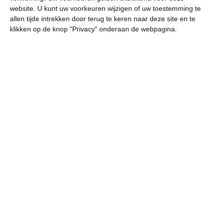
website. U kunt uw voorkeuren wijzigen of uw toestemming te
allen tijde intrekken door terug te keren naar deze site en te
niet te ver reizen
klikken op de knop "Privacy" onderaan de webpagina.
beste reistijd België
beste reistijd Denemarken
beste reistijd Duitsland
beste reistijd Engeland
beste reistijd Frankrijk
beste reistijd Luxemburg
beste reistijd Nederland
beste reistijd Polen
beste reistijd Tsjechië
beste reistijd Zwitserland
bekijk alle beste reistijden