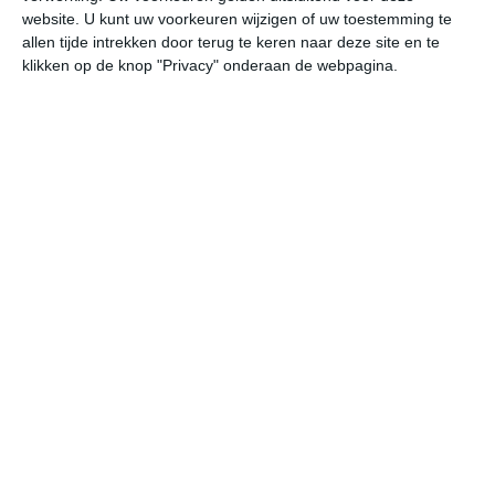
website. U kunt uw voorkeuren wijzigen of uw toestemming te
allen tijde intrekken door terug te keren naar deze site en te
niet te ver reizen
klikken op de knop "Privacy" onderaan de webpagina.
beste reistijd België
beste reistijd Denemarken
beste reistijd Duitsland
beste reistijd Engeland
beste reistijd Frankrijk
beste reistijd Luxemburg
beste reistijd Nederland
beste reistijd Polen
beste reistijd Tsjechië
beste reistijd Zwitserland
bekijk alle beste reistijden