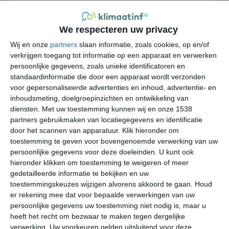
alternatief voor Azië
het klimaat van Aruba
We respecteren uw privacy
het klimaat van Barbados
Wij en onze
partners
slaan informatie, zoals cookies, op en/of
verkrijgen toegang tot informatie op een apparaat en verwerken
het klimaat van Bonaire
persoonlijke gegevens, zoals unieke identificatoren en
het klimaat van Curaçao
standaardinformatie die door een apparaat wordt verzonden
voor gepersonaliseerde advertenties en inhoud, advertentie- en
het klimaat van Florida
inhoudsmeting, doelgroepinzichten en ontwikkeling van
het klimaat van Guatemala
diensten.
Met uw toestemming kunnen wij en onze 1538
het klimaat van Mexico
partners gebruikmaken van locatiegegevens en identificatie
door het scannen van apparatuur. Klik hieronder om
het klimaat van Namibië
toestemming te geven voor bovengenoemde verwerking van uw
het klimaat van Kaapverdië
persoonlijke gegevens voor deze doeleinden. U kunt ook
het klimaat van Sint Maarten
hieronder klikken om toestemming te weigeren of meer
gedetailleerde informatie te bekijken en uw
het klimaat van Zanzibar
toestemmingskeuzes wijzigen alvorens akkoord te gaan.
Houd
er rekening mee dat voor bepaalde verwerkingen van uw
bekijk alle klimaatinfo
persoonlijke gegevens uw toestemming niet nodig is, maar u
heeft het recht om bezwaar te maken tegen dergelijke
verwerking. Uw voorkeuren gelden uitsluitend voor deze