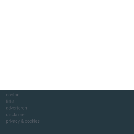
klimaatinfo.nl
klimaat
weer
beste reistijd
informatie
informatie
over klimaatinfo
contact
links
adverteren
disclaimer
privacy & cookies