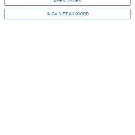
MEER OPTIES
Tornado's
IK GA NIET AKKOORD
Winterzon