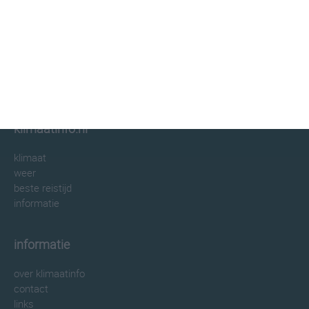
klimaatinfo.nl
klimaat
weer
beste reistijd
informatie
informatie
over klimaatinfo
contact
links