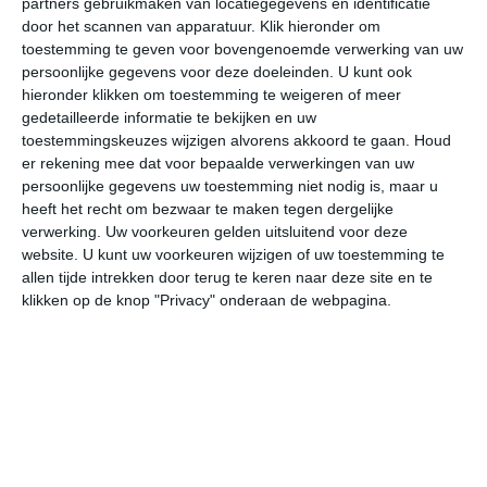
partners gebruikmaken van locatiegegevens en identificatie
fotoreportages van Italië en Italiaanse bestemmingen
door het scannen van apparatuur. Klik hieronder om
toestemming te geven voor bovengenoemde verwerking van uw
Blog en nieuws
persoonlijke gegevens voor deze doeleinden. U kunt ook
Italië nieuws en tips
hieronder klikken om toestemming te weigeren of meer
Italië vakantieblog
gedetailleerde informatie te bekijken en uw
toestemmingskeuzes wijzigen alvorens akkoord te gaan.
Houd
Italië vakantienieuws
er rekening mee dat voor bepaalde verwerkingen van uw
leuke tips voor Italië
persoonlijke gegevens uw toestemming niet nodig is, maar u
heeft het recht om bezwaar te maken tegen dergelijke
Vakantie
verwerking. Uw voorkeuren gelden uitsluitend voor deze
waar overnachten in Italië
website. U kunt uw voorkeuren wijzigen of uw toestemming te
allen tijde intrekken door terug te keren naar deze site en te
klikken op de knop "Privacy" onderaan de webpagina.
Weer en reisperiode
beste maanden voor een zonvakantie in Italië
winterzon in Italië
Italiaanse 'alles over' sites
alles over Milaan