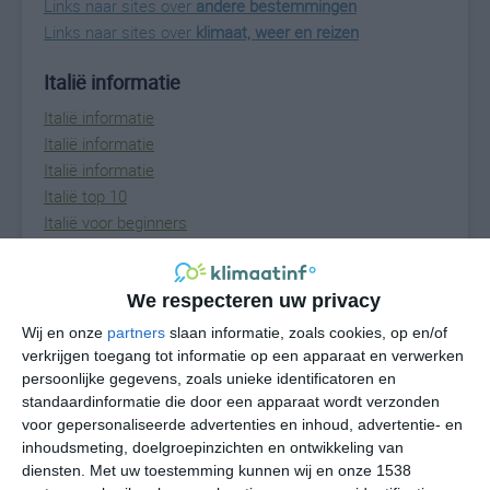
Links naar sites over
andere bestemmingen
Links naar sites over
klimaat, weer en reizen
Italië informatie
Italië informatie
Italië informatie
Italië informatie
Italië top 10
Italië voor beginners
mooiste dorpjes van Italië
steden in Italië
We respecteren uw privacy
Bezienswaardigheden en activiteiten
Wij en onze
partners
slaan informatie, zoals cookies, op en/of
verkrijgen toegang tot informatie op een apparaat en verwerken
bijzondere plaatsen in Italië
persoonlijke gegevens, zoals unieke identificatoren en
top 10 bezienswaardigheden van Italië
standaardinformatie die door een apparaat wordt verzonden
voor gepersonaliseerde advertenties en inhoud, advertentie- en
Inspiratie-artikelen
inhoudsmeting, doelgroepinzichten en ontwikkeling van
Italiaanse bestemmingen in 12 uur
diensten.
Met uw toestemming kunnen wij en onze 1538