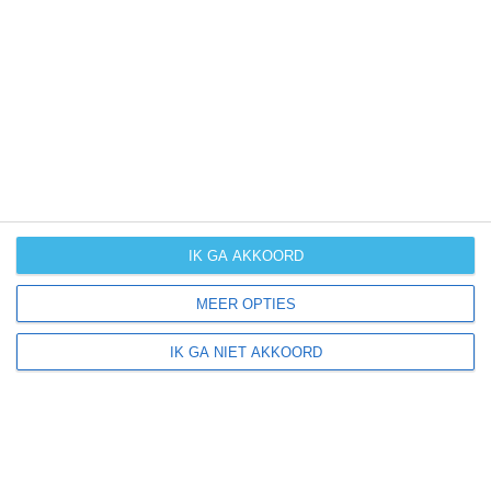
het klimaat van Zanzibar
bekijk alle klimaatinfo
niet te ver reizen
beste reistijd België
beste reistijd Denemarken
IK GA AKKOORD
beste reistijd Duitsland
beste reistijd Engeland
MEER OPTIES
beste reistijd Frankrijk
IK GA NIET AKKOORD
beste reistijd Luxemburg
beste reistijd Nederland
beste reistijd Polen
beste reistijd Tsjechië
beste reistijd Zwitserland