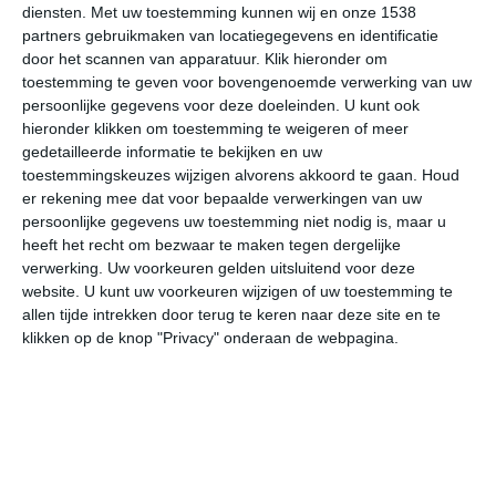
Griekenland zonkalender
diensten.
Met uw toestemming kunnen wij en onze 1538
partners gebruikmaken van locatiegegevens en identificatie
Athene
door het scannen van apparatuur. Klik hieronder om
toestemming te geven voor bovengenoemde verwerking van uw
Athene voor beginners
persoonlijke gegevens voor deze doeleinden. U kunt ook
Athene weer & klimaat
hieronder klikken om toestemming te weigeren of meer
gedetailleerde informatie te bekijken en uw
Corfu
toestemmingskeuzes wijzigen alvorens akkoord te gaan.
Houd
Corfu voor beginners
er rekening mee dat voor bepaalde verwerkingen van uw
persoonlijke gegevens uw toestemming niet nodig is, maar u
Corfu weer & klimaat
heeft het recht om bezwaar te maken tegen dergelijke
winterzon op Corfu
verwerking. Uw voorkeuren gelden uitsluitend voor deze
website. U kunt uw voorkeuren wijzigen of uw toestemming te
Kos
allen tijde intrekken door terug te keren naar deze site en te
het eiland Kos
klikken op de knop "Privacy" onderaan de webpagina.
Kos informatie
Kos voor beginners
Kos weer & klimaat
winterzon op Kos