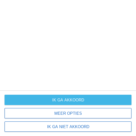
het klimaat van Florida
het klimaat van Guatemala
het klimaat van Mexico
het klimaat van Namibië
het klimaat van Kaapverdië
het klimaat van Sint Maarten
het klimaat van Zanzibar
bekijk alle klimaatinfo
IK GA AKKOORD
niet te ver reizen
beste reistijd België
MEER OPTIES
beste reistijd Denemarken
IK GA NIET AKKOORD
beste reistijd Duitsland