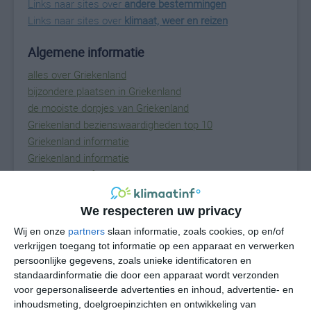
Links naar sites over
andere bestemmingen
Links naar sites over
klimaat, weer en reizen
Algemene informatie
alles over Griekenland
bijzondere plaatsen in Griekenland
de mooiste dorpjes van Griekenland
Griekenland bezienswaardigheden top 10
Griekenland informatie
Griekenland informatie
Griekenland informatie
Griekenland tips
Griekenland vakantienieuws
We respecteren uw privacy
steden in Griekenland
Wij en onze
partners
slaan informatie, zoals cookies, op en/of
verkrijgen toegang tot informatie op een apparaat en verwerken
Weer & beste reistijd
persoonlijke gegevens, zoals unieke identificatoren en
standaardinformatie die door een apparaat wordt verzonden
winterzon in Griekenland
voor gepersonaliseerde advertenties en inhoud, advertentie- en
zomerzon in Griekenland
inhoudsmeting, doelgroepinzichten en ontwikkeling van