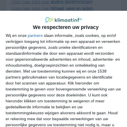
Links naar sites over
andere bestemmingen
Links naar sites over
klimaat, weer en reizen
Gabon informatie
We respecteren uw privacy
wikipedia over Gabon
Wij en onze
partners
slaan informatie, zoals cookies, op en/of
verkrijgen toegang tot informatie op een apparaat en verwerken
Weer en reisperiode
persoonlijke gegevens, zoals unieke identificatoren en
winterzon in Gabon
standaardinformatie die door een apparaat wordt verzonden
voor gepersonaliseerde advertenties en inhoud, advertentie- en
inhoudsmeting, doelgroepinzichten en ontwikkeling van
diensten.
Met uw toestemming kunnen wij en onze 1538
partners gebruikmaken van locatiegegevens en identificatie
alternatief voor Azië
door het scannen van apparatuur. Klik hieronder om
het klimaat van Aruba
toestemming te geven voor bovengenoemde verwerking van uw
persoonlijke gegevens voor deze doeleinden. U kunt ook
het klimaat van Barbados
hieronder klikken om toestemming te weigeren of meer
het klimaat van Bonaire
gedetailleerde informatie te bekijken en uw
het klimaat van Curaçao
toestemmingskeuzes wijzigen alvorens akkoord te gaan.
Houd
er rekening mee dat voor bepaalde verwerkingen van uw
het klimaat van Florida
persoonlijke gegevens uw toestemming niet nodig is, maar u