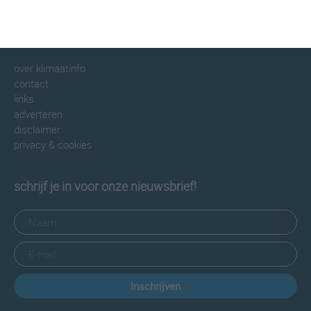
informatie
over klimaatinfo
contact
links
adverteren
disclaimer
privacy & cookies
schrijf je in voor onze nieuwsbrief!
Inschrijven