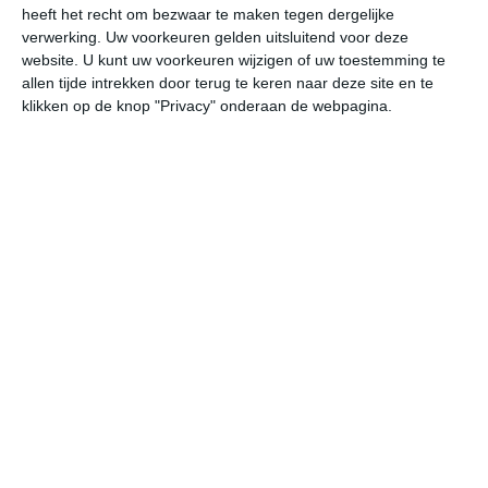
het klimaat van Guatemala
heeft het recht om bezwaar te maken tegen dergelijke
het klimaat van Mexico
verwerking. Uw voorkeuren gelden uitsluitend voor deze
website. U kunt uw voorkeuren wijzigen of uw toestemming te
het klimaat van Namibië
allen tijde intrekken door terug te keren naar deze site en te
het klimaat van Kaapverdië
klikken op de knop "Privacy" onderaan de webpagina.
het klimaat van Sint Maarten
het klimaat van Zanzibar
bekijk alle klimaatinfo
niet te ver reizen
beste reistijd België
beste reistijd Denemarken
beste reistijd Duitsland
beste reistijd Engeland
beste reistijd Frankrijk