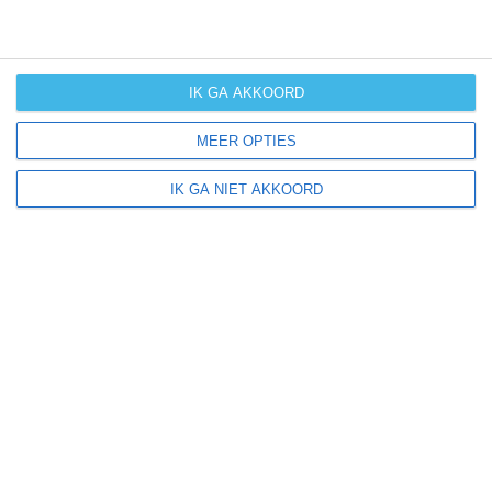
weersverwachting
IK GA AKKOORD
MEER OPTIES
Informatie
Gevoelstemperatuur
IK GA NIET AKKOORD
Klimaatclassificatie van Köppen
Klimaatverandering
Orkanen
Tornado's
Winterzon