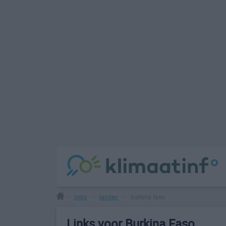
links
landen
burkina faso
>
>
>
Links voor Burkina Faso