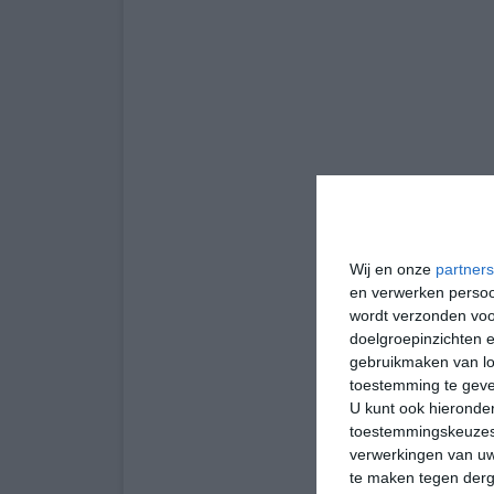
Wij en onze
partners
en verwerken persoon
wordt verzonden voo
doelgroepinzichten e
gebruikmaken van loc
toestemming te gev
U kunt ook hieronder
toestemmingskeuzes 
verwerkingen van uw
te maken tegen derge