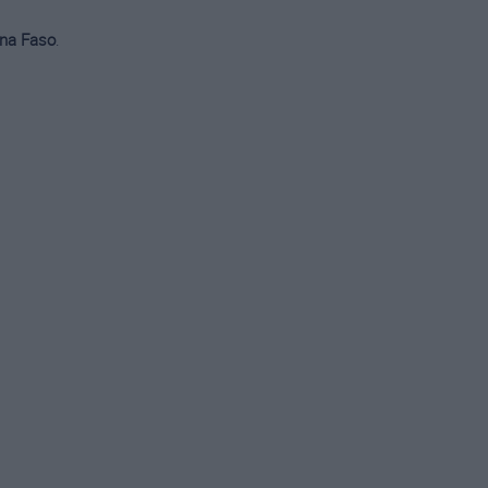
ina Faso
.