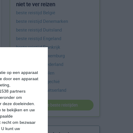
niet te ver reizen
beste reistijd België
beste reistijd Denemarken
beste reistijd Duitsland
beste reistijd Engeland
beste reistijd Frankrijk
beste reistijd Luxemburg
beste reistijd Nederland
beste reistijd Polen
matie op een apparaat
ie door een apparaat
beste reistijd Tsjechië
eting,
beste reistijd Zwitserland
1538 partners
hieronder om
r deze doeleinden.
bekijk alle beste reistijden
 te bekijken en uw
epaalde
et recht om bezwaar
. U kunt uw