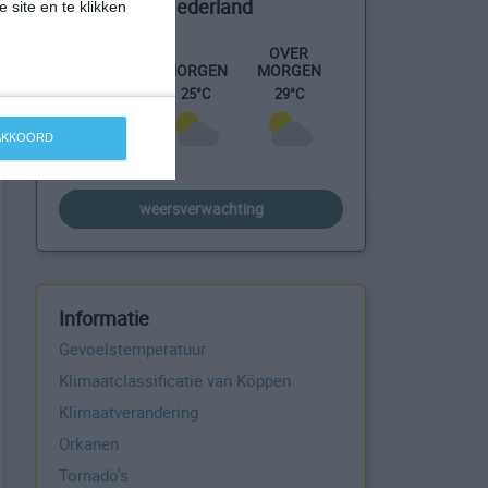
Het weer in Nederland
 site en te klikken
OVER
MORGEN
VANDAAG
MORGEN
29°C
22°C
25°C
 AKKOORD
weersverwachting
Informatie
Gevoelstemperatuur
Klimaatclassificatie van Köppen
Klimaatverandering
Orkanen
Tornado's