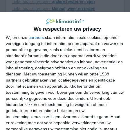
Links naar sites over
andere bestemmingen
Links naar sites over
klimaat, weer en reizen
Algemene informatie
We respecteren uw privacy
wikipedia over Bahrein
Wij en onze
partners
slaan informatie, zoals cookies, op en/of
Blog en nieuws
verkrijgen toegang tot informatie op een apparaat en verwerken
persoonlijke gegevens, zoals unieke identificatoren en
Bahrein nieuws & tips
standaardinformatie die door een apparaat wordt verzonden
Bahrein vakantieblog
voor gepersonaliseerde advertenties en inhoud, advertentie- en
inhoudsmeting, doelgroepinzichten en ontwikkeling van
diensten.
Met uw toestemming kunnen wij en onze 1538
partners gebruikmaken van locatiegegevens en identificatie
door het scannen van apparatuur. Klik hieronder om
alternatief voor Azië
toestemming te geven voor bovengenoemde verwerking van uw
het klimaat van Aruba
persoonlijke gegevens voor deze doeleinden. U kunt ook
hieronder klikken om toestemming te weigeren of meer
het klimaat van Barbados
gedetailleerde informatie te bekijken en uw
het klimaat van Bonaire
toestemmingskeuzes wijzigen alvorens akkoord te gaan.
Houd
het klimaat van Curaçao
er rekening mee dat voor bepaalde verwerkingen van uw
persoonlijke gegevens uw toestemming niet nodig is, maar u