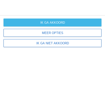
weersverwachting
IK GA AKKOORD
MEER OPTIES
Informatie
Gevoelstemperatuur
IK GA NIET AKKOORD
Klimaatclassificatie van Köppen
Klimaatverandering
Orkanen
Tornado's
Winterzon