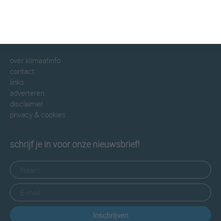
informatie
informatie
over klimaatinfo
contact
links
adverteren
disclaimer
privacy & cookies
schrijf je in voor onze nieuwsbrief!
Inschrijven