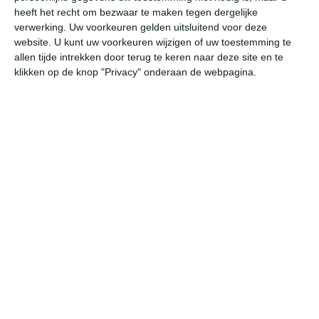
het klimaat van Florida
heeft het recht om bezwaar te maken tegen dergelijke
het klimaat van Guatemala
verwerking. Uw voorkeuren gelden uitsluitend voor deze
het klimaat van Mexico
website. U kunt uw voorkeuren wijzigen of uw toestemming te
allen tijde intrekken door terug te keren naar deze site en te
het klimaat van Namibië
klikken op de knop "Privacy" onderaan de webpagina.
het klimaat van Kaapverdië
het klimaat van Sint Maarten
het klimaat van Zanzibar
bekijk alle klimaatinfo
niet te ver reizen
beste reistijd België
beste reistijd Denemarken
beste reistijd Duitsland
beste reistijd Engeland