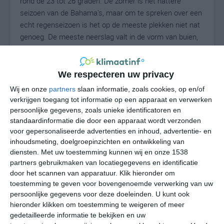
rond de 23 tot 26 graden. De zomer is het nattere
seizoen van de Bahama's, maar om te spreken over een
echt regenseizoen is het op de meeste plekken niet nat
genoeg. De meeste neerslag valt in de vorm van buien,
die soms zeer intens kunnen zijn. Als er sprake is van
een tropische depressie, storm of orkaan, dan kunnen
de hoeveelheden regen snel toenemen naar wat er
We respecteren uw privacy
normaal in een hele maand valt. Op sommige plekken
Wij en onze
partners
slaan informatie, zoals cookies, op en/of
valt tijdens orkanen honderden millimeters regen binnen
verkrijgen toegang tot informatie op een apparaat en verwerken
één etmaal. Het record staat op naam van orkaan Noel
persoonlijke gegevens, zoals unieke identificatoren en
(alle orkanen in dit gebied krijgen namen) in het jaar
standaardinformatie die door een apparaat wordt verzonden
voor gepersonaliseerde advertenties en inhoud, advertentie- en
2007. Op Long Island is er tijdens deze orkaan maar
inhoudsmeting, doelgroepinzichten en ontwikkeling van
liefst 747,5 millimeter regen gevallen. Om een kleine
diensten.
Met uw toestemming kunnen wij en onze 1538
indicatie te geven: dit is wat in Nederland normaal
partners gebruikmaken van locatiegegevens en identificatie
gesproken in een heel jaar valt. Gelukkig is dit een zeer
door het scannen van apparatuur. Klik hieronder om
extreem geval en blijven de regenmeters normaal bij
toestemming te geven voor bovengenoemde verwerking van uw
vijftig tot honderdvijftig millimeter steken zodra de
persoonlijke gegevens voor deze doeleinden. U kunt ook
orkaan overgetrokken is.
hieronder klikken om toestemming te weigeren of meer
gedetailleerde informatie te bekijken en uw