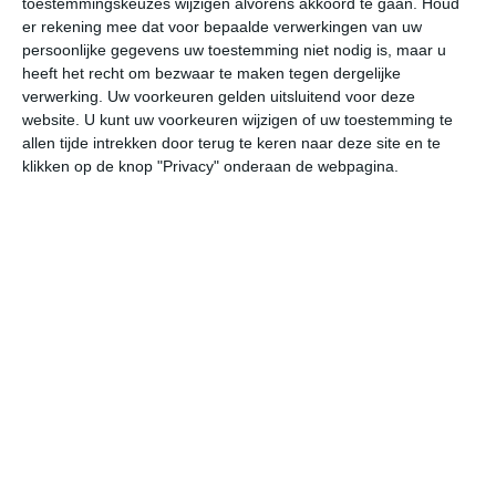
Orkanen
toestemmingskeuzes wijzigen alvorens akkoord te gaan.
Houd
er rekening mee dat voor bepaalde verwerkingen van uw
De Bahama's liggen in een gebied met veel
persoonlijke gegevens uw toestemming niet nodig is, maar u
heeft het recht om bezwaar te maken tegen dergelijke
orkaanactiviteit. Dat betekent niet dat de eilanden
verwerking. Uw voorkeuren gelden uitsluitend voor deze
dagelijks door hurricanes getroffen worden, maar de
website. U kunt uw voorkeuren wijzigen of uw toestemming te
kans bestaat dat een actieve orkaan over een deel van
allen tijde intrekken door terug te keren naar deze site en te
de Bahama's trekt tijdens het orkaanseizoen, dat loopt
klikken op de knop "Privacy" onderaan de webpagina.
van begin juni tot begin december. Als er sprake is van
een
orkaan
, tropische storm of tropische depressie, kan
het zijn dat één of meerdere eilanden getroffen worden,
terwijl de andere eilanden stralend zonnig weer hebben.
Omdat de eilanden verspreid liggen over een zone van
maar liefst ongeveer duizend bij driehonderd kilometer,
zijn grote verschillen in weerbeeld op eenzelfde moment
zeer goed mogelijk.
De meeste orkanen komen vanuit zuidoostelijke richting,
slechts bij uitzondering komen ze vanuit het zuiden
nadat de richting gewijzigd is. Als je een vakantie wilt