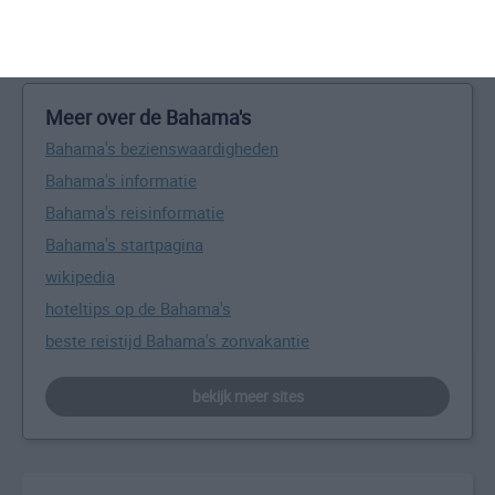
beste reistijd voor de Bahama's
Meer over de Bahama's
Bahama's bezienswaardigheden
Bahama's informatie
Bahama's reisinformatie
Bahama's startpagina
wikipedia
hoteltips op de Bahama's
beste reistijd Bahama's zonvakantie
bekijk meer sites