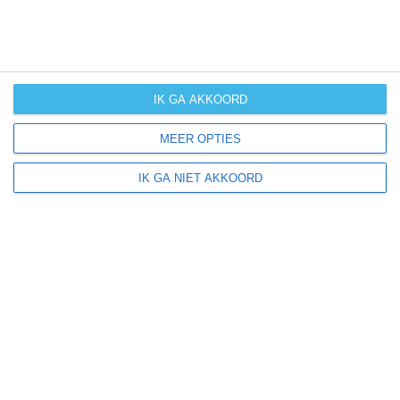
maand
water
25℃
24℃
24℃
temperatuur
IK GA AKKOORD
MEER OPTIES
0-5 mm =
NIHIL
|
6-30 mm =
|
31-60 mm =
|
61-100 mm =
|
IK GA NIET AKKOORD