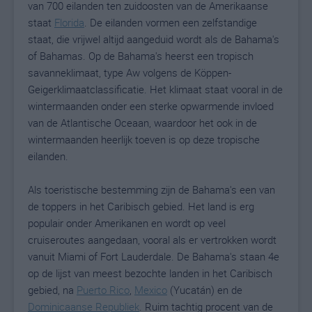
van 700 eilanden ten zuidoosten van de Amerikaanse
staat
Florida
. De eilanden vormen een zelfstandige
staat, die vrijwel altijd aangeduid wordt als de Bahama's
of Bahamas. Op de Bahama's heerst een tropisch
savanneklimaat, type Aw volgens de Köppen-
Geigerklimaatclassificatie. Het klimaat staat vooral in de
wintermaanden onder een sterke opwarmende invloed
van de Atlantische Oceaan, waardoor het ook in de
wintermaanden heerlijk toeven is op deze tropische
eilanden.
Als toeristische bestemming zijn de Bahama's een van
de toppers in het Caribisch gebied. Het land is erg
populair onder Amerikanen en wordt op veel
cruiseroutes aangedaan, vooral als er vertrokken wordt
vanuit Miami of Fort Lauderdale. De Bahama's staan 4e
op de lijst van meest bezochte landen in het Caribisch
gebied, na
Puerto Rico
,
Mexico
(Yucatán) en de
Dominicaanse Republiek
. Ruim tachtig procent van de