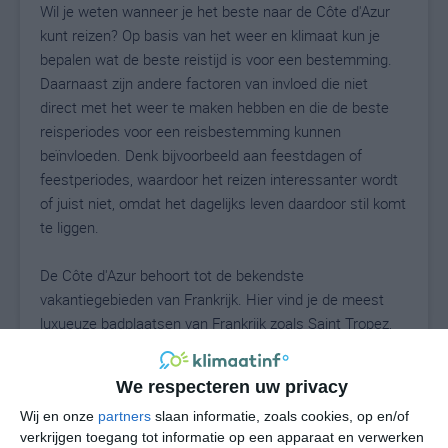
Wil je weten wanneer je het beste naar de Côte d'Azur
kunt reizen? Op basis van het weer en klimaat kun je
bepalen wat de beste reistijd is voor een bestemming.
Daarnaast zijn andere factoren van invloed die niet
direct met het weer te maken hebben en die de beste
reisperiodes voor een reisbestemming kunnen
beïnvloeden. Denk bijvoorbeeld aan feestdagen of
feestperiodes, waardoor het reizen interessanter wordt
of juist niet, omdat het dagelijks leven daardoor stil komt
te liggen.
De Côte d'Azur behoort tot de bekendste
vakantiegebieden van Frankrijk. Hier vind je de meest
luxueuze badplaatsen van Frankrijk zoals Saint Tropez,
Sainte Maxime, Antibes en Cannes. De microstaat
Monaco wordt vaak ook tot deze vakantieregio
We respecteren uw privacy
gerekend. De vakantiewoningen die hier staan behoren
Wij en onze
partners
slaan informatie, zoals cookies, op en/of
tot het duurste onroerend goed van Europa. Hier staat
verkrijgen toegang tot informatie op een apparaat en verwerken
voor miljarden euro's aan villa's, appartementen en