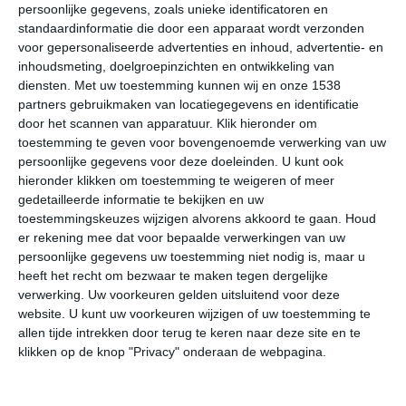
persoonlijke gegevens, zoals unieke identificatoren en
andere huizen. Wie de kuststrook bekijkt die zal zien dat
standaardinformatie die door een apparaat wordt verzonden
het praktisch volgebouwd is. Er is amper of geen ruimte
voor gepersonaliseerde advertenties en inhoud, advertentie- en
meer voor nieuwe woningen.
inhoudsmeting, doelgroepinzichten en ontwikkeling van
diensten.
Met uw toestemming kunnen wij en onze 1538
Het warme mediterrane klimaat zorgt ervoor dat het in
partners gebruikmaken van locatiegegevens en identificatie
door het scannen van apparatuur. Klik hieronder om
de zomermaanden heerlijk vertoeven is aan de Côte
toestemming te geven voor bovengenoemde verwerking van uw
d'Azur. De zon zorgt voor overwegend zomerse
persoonlijke gegevens voor deze doeleinden. U kunt ook
weersomstandigheden. Het zonlicht zorgt op veel
hieronder klikken om toestemming te weigeren of meer
plekken langs de Côte d'Azur dat de zee azuurblauwe
gedetailleerde informatie te bekijken en uw
tinten vertoont. Dit is de verklaring voor de naamgeving
toestemmingskeuzes wijzigen alvorens akkoord te gaan.
Houd
van het gebied.
er rekening mee dat voor bepaalde verwerkingen van uw
persoonlijke gegevens uw toestemming niet nodig is, maar u
Beste maanden voor de Côte d'Azur
heeft het recht om bezwaar te maken tegen dergelijke
verwerking. Uw voorkeuren gelden uitsluitend voor deze
De beste reistijd voor de Côte d'Azur is van
half mei tot
website. U kunt uw voorkeuren wijzigen of uw toestemming te
allen tijde intrekken door terug te keren naar deze site en te
half september
. Deze periode van vier maanden biedt
klikken op de knop "Privacy" onderaan de webpagina.
veruit de beste kansen op wat velen als aangenaam
weer zien: zonnig, vrij droog en hoge temperaturen. In de
maand mei moeten je verwachtingen niet al te hoog