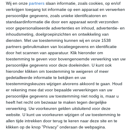
Wij en onze
partners
slaan informatie, zoals cookies, op en/of
winkelen, fantastisch eten en een aantal interessante
verkrijgen toegang tot informatie op een apparaat en verwerken
bezienswaardigheden bekijken.
persoonlijke gegevens, zoals unieke identificatoren en
standaardinformatie die door een apparaat wordt verzonden
Beste maanden voor Nice
voor gepersonaliseerde advertenties en inhoud, advertentie- en
inhoudsmeting, doelgroepinzichten en ontwikkeling van
De ligging aan de Middellandse Zee zorgt ervoor dat
diensten.
Met uw toestemming kunnen wij en onze 1538
Nice een warm mediterraan klimaat heeft, dat niet voor
partners gebruikmaken van locatiegegevens en identificatie
niets ook Middellandse Zee-klimaat genoemd wordt.
door het scannen van apparatuur. Klik hieronder om
Kenmerkend zijn de milde wat nattere winters en een
toestemming te geven voor bovengenoemde verwerking van uw
aangename zomer vol zonneschijn. De warmste en
persoonlijke gegevens voor deze doeleinden. U kunt ook
hieronder klikken om toestemming te weigeren of meer
droogste periode is van
half mei tot half september
. Dit
gedetailleerde informatie te bekijken en uw
is de algemene beste reistijd voor een vakantie in Nice.
toestemmingskeuzes wijzigen alvorens akkoord te gaan.
Houd
er rekening mee dat voor bepaalde verwerkingen van uw
Stedentrip
persoonlijke gegevens uw toestemming niet nodig is, maar u
heeft het recht om bezwaar te maken tegen dergelijke
Als je Nice puur als stedentripbestemming ziet en het
verwerking. Uw voorkeuren gelden uitsluitend voor deze
strand geen rol speelt of slechts bijzaak is, dan zouden
website. U kunt uw voorkeuren wijzigen of uw toestemming te
wij voor mei, juni of september kiezen om Nice te
allen tijde intrekken door terug te keren naar deze site en te
bezoeken. Je vermijdt dan mooi de warmere dagen van
klikken op de knop "Privacy" onderaan de webpagina.