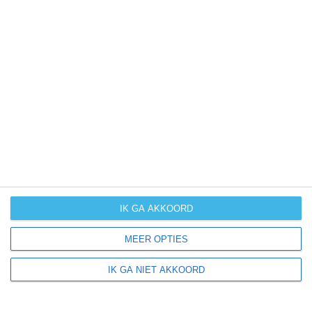
Wij als weerexperts houden vooral rekening met
het weer en klimaat, maar nemen andere zaken als
reisseizoenen (hoog, laag of middenseizoen),
evenementen en andere elementen mee in ons
reisadvies qua beste reistijd.
Nice ligt in:
Europa
Frankrijk
IK GA AKKOORD
Côte d'Azur
Provence
MEER OPTIES
IK GA NIET AKKOORD
Klimaatinfo van Nice