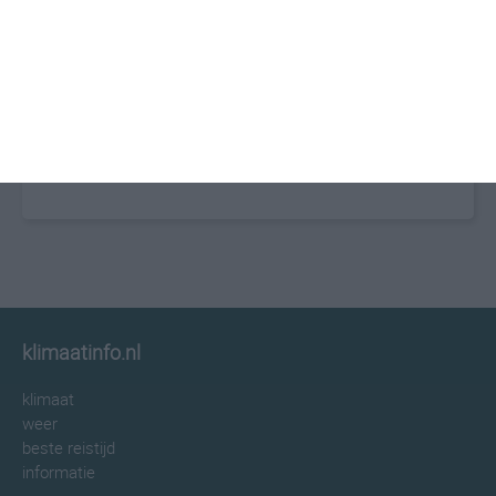
klimaatinfo.nl
klimaat
weer
beste reistijd
informatie