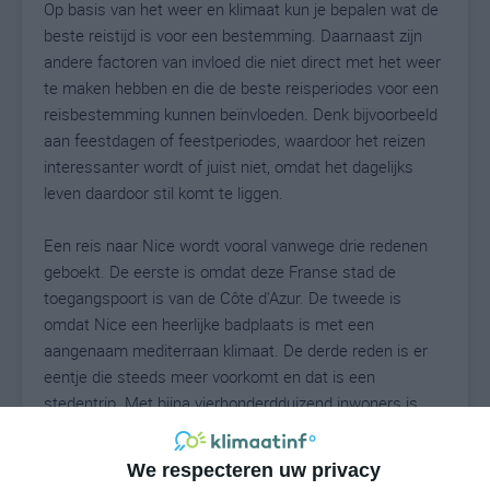
Op basis van het weer en klimaat kun je bepalen wat de
beste reistijd is voor een bestemming. Daarnaast zijn
andere factoren van invloed die niet direct met het weer
te maken hebben en die de beste reisperiodes voor een
reisbestemming kunnen beïnvloeden. Denk bijvoorbeeld
aan feestdagen of feestperiodes, waardoor het reizen
interessanter wordt of juist niet, omdat het dagelijks
leven daardoor stil komt te liggen.
Een reis naar Nice wordt vooral vanwege drie redenen
geboekt. De eerste is omdat deze Franse stad de
toegangspoort is van de Côte d'Azur. De tweede is
omdat Nice een heerlijke badplaats is met een
aangenaam mediterraan klimaat. De derde reden is er
eentje die steeds meer voorkomt en dat is een
stedentrip. Met bijna vierhonderdduizend inwoners is
Nice een echte stad, waar voldoende te zien en te doen
is om je een dag of meerdere dagen prima te vermaken.
We respecteren uw privacy
Behalve het heerlijke strand bezoeken kun je hier heerlijk