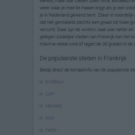
wereld, maar ook steden zoals Nice, Bordeaux en 
weer waar je mee te maken krijgt als je een stede
je in Nederland gewend bent. Zeker in noordelijk
dat het gemiddeld slechts een graad tot twee gra
verschil. Daar zijn de winters vaak wat natter en
gelegen zuidelijke steden van Frankrijk kan het 
maxima veelal rond of tegen de 30 graden in de 
De populairste steden in Frankrijk
Bekijk direct de klimaatinfo van de populairste ste
>
Bordeaux
>
Lyon
>
Marseille
>
Nice
>
Parijs