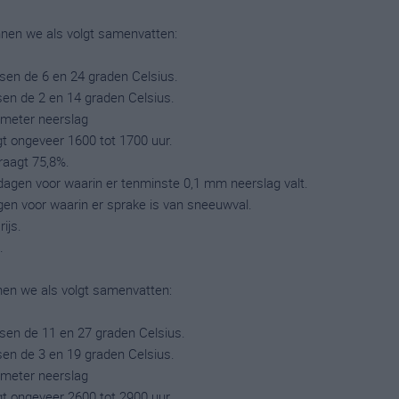
nen we als volgt samenvatten:
en de 6 en 24 graden Celsius.
en de 2 en 14 graden Celsius.
limeter neerslag
gt ongeveer 1600 tot 1700 uur.
raagt 75,8%.
dagen voor waarin er tenminste 0,1 mm neerslag valt.
gen voor waarin er sprake is van sneeuwval.
ijs.
.
en we als volgt samenvatten:
en de 11 en 27 graden Celsius.
en de 3 en 19 graden Celsius.
limeter neerslag
gt ongeveer 2600 tot 2900 uur.