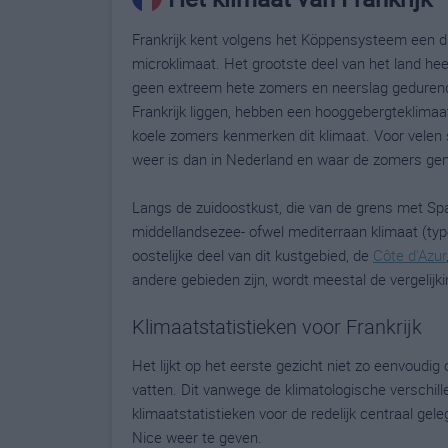
Frankrijk kent volgens het Köppensysteem een d
microklimaat. Het grootste deel van het land hee
geen extreem hete zomers en neerslag gedurende 
Frankrijk liggen, hebben een hooggebergteklimaat 
koele zomers kenmerken dit klimaat. Voor velen s
weer is dan in Nederland en waar de zomers gemi
Langs de zuidoostkust, die van de grens met Span
middellandsezee- ofwel mediterraan klimaat (typ
oostelijke deel van dit kustgebied, de
Côte d'Azur
andere gebieden zijn, wordt meestal de vergelij
Klimaatstatistieken voor Frankrijk
Het lijkt op het eerste gezicht niet zo eenvoud
vatten. Dit vanwege de klimatologische verschil
klimaatstatistieken voor de redelijk centraal ge
Nice weer te geven.