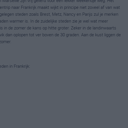
Marseille zijn vrij geliefd voor een lekker weekendje weg. Het
ntrip naar Frankrijk maakt wijkt in principe niet zoveel af van wat
 gelegen steden zoals Brest, Metz, Nancy en Parijs zul je merken
den warmer is. In de zuidelijke steden zie je wel wat meer
 is in de zomer de kans op hitte groter. Zeker in de landinwaarts
kwik dan oplopen tot ver boven de 30 graden. Aan de kust liggen de
zomer.
den in Frankrijk: