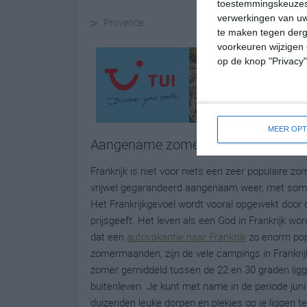
toestemmingskeuzes 
verwerkingen van uw
>
Provence
te maken tegen derge
voorkeuren wijzigen 
op de knop "Privacy
MEER OPT
Aangename zomers
Frankrijk is niet voor niets een zeer populaire
vrijwel gegarandeerd aangenaam weer, met soms
Het Frankrijkgevoel wordt vooral opgewekt door 
prijsgeeft. Het leven als een God in Frankrijk wo
dat een
autovakantie naar Frankrijk
zo enorm popul
zomermaanden, zijn de vele campings in Frankrij
zomer gemiddeld tussen de 22 en 30 graden ligg
buitenleven. Je kunt met name in de periode jun
duizenden leuke dorpen en plekjes op je liggen te 