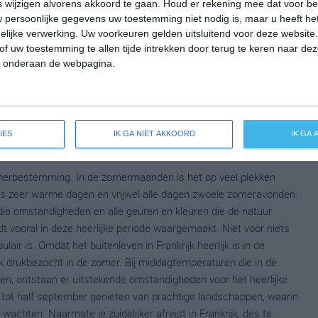
wijzigen alvorens akkoord te gaan.
Houd er rekening mee dat voor b
 persoonlijke gegevens uw toestemming niet nodig is, maar u heeft h
lijke verwerking. Uw voorkeuren gelden uitsluitend voor deze website
of uw toestemming te allen tijde intrekken door terug te keren naar deze
" onderaan de webpagina.
IES
IK GA NIET AKKOORD
IK GA
 zomerbestemming. In de zomermaanden is het op veel plekken
 zeer warme dagen en vrijwel alle dagen zwoele zomeravonden.
die omstandigheden en alle geuren en kleuren die de natuur
rdt vooral in deze heerlijke periode waargemaakt. Niet voor niets
air is. Omdat het buitenleven in Frankrijk heerlijk is in de
k drukbezocht in de zomer. Bij middagtemperaturen die in de
en, ontstaan er uitstekende omstandigheden voor het heerlijke
i tot half september genieten van prachtige landschappen, waarin
wachten. Naarmate je zuidelijker afreist in Frankrijk, des te