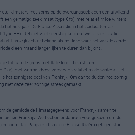
rietal klimaten, met soms op de overgangsgebieden een afwijkend
ft een gematigd zeeklimaat (type Cfb), met relatief milde winters,
het hele jaar. De Franse Alpen, die in het zuidoosten van
(type EH). Relatief veel neerslag, koudere winters en relatief
taat Frankrijk echter bekend als het land waar het vaak lekkerder
ddeld een maand langer lijken te duren dan bij ons.
je tot aan de grens met Italië loopt, heerst een
e Csa), met warme, droge zomers en relatief milde winters. Het
, is het zonnigste deel van Frankrijk. Om aan te duiden hoe zonnig
king met deze zeer zonnige streek gemaakt.
ig om de gemiddelde klimaatgegevens voor Frankrijk samen te
len binnen Frankrijk. We hebben er daarom voor gekozen om de
legen hoofdstad Parijs en de aan de Franse Rivièra gelegen stad