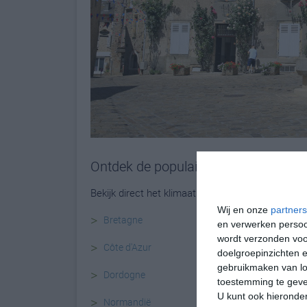
Ontdek de populairste vakantiebest
Bekijk direct het klimaat van de populairste toer
Wij en onze
partners
>
Bretagne
en verwerken persoon
wordt verzonden voo
>
Côte d'Azur
doelgroepinzichten e
gebruikmaken van loc
>
Dordogne
toestemming te gev
U kunt ook hieronder
>
Normandië