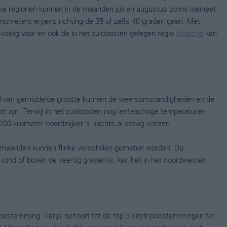
jke regionen kunnen in de maanden juli en augustus soms loeiheet
mometers ergens richting de 35 of zelfs 40 graden gaan. Met
voelig voor en ook de in het zuidoosten gelegen regio
Ardèche
kan
and van gemiddelde grootte kunnen de weersomstandigheden en de
oot zijn. Terwijl in het zuidoosten nog lenteachtige temperaturen
00 kilometer noordelijker 's nachts al stevig vriezen.
ermaanden kunnen flinke verschillen gemeten worden. Op
ond of boven de veertig graden is, kan het in het noordwesten
pbestemming. Parijs behoort tot de top 5 citytripbestemmingen ter