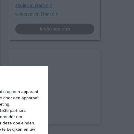
steden in Frankrijk
winterzon in Frankrijk
bekijk meer sites
matie op een apparaat
ie door een apparaat
eting,
1538 partners
hieronder om
r deze doeleinden.
 te bekijken en uw