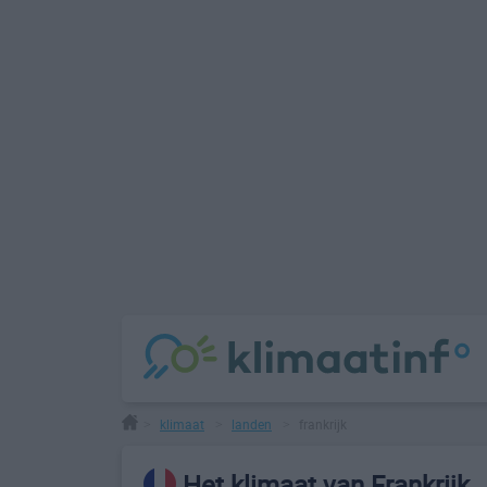
klimaat
landen
frankrijk
>
>
>
Het klimaat van Frankrijk