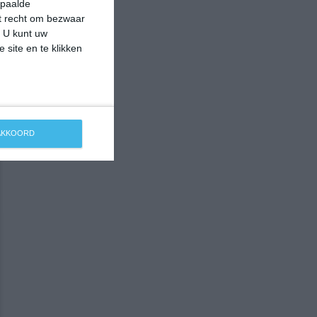
epaalde
et recht om bezwaar
. U kunt uw
 site en te klikken
 AKKOORD