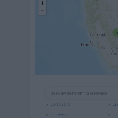
+
−
>
>
Carson City
La
>
>
Henderson
La