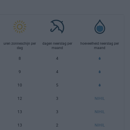
uren zonneschijn per
dagen neerslag per
hoeveelheid neerslag per
dag
maand
maand
8
4
9
4
10
5
12
3
NIHIL
13
3
NIHIL
13
2
NIHIL