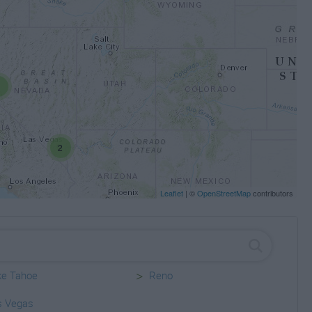
4
2
Leaflet
| ©
OpenStreetMap
contributors
>
ke Tahoe
Reno
s Vegas