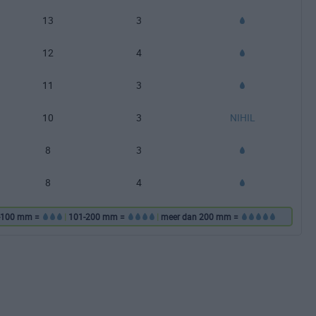
13
3
12
4
11
3
10
3
NIHIL
8
3
8
4
-100 mm =
|
101-200 mm =
|
meer dan 200 mm =