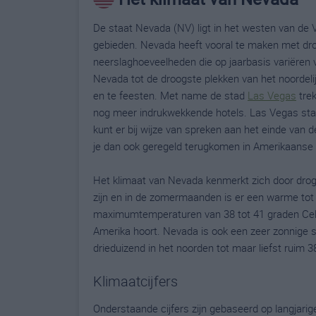
De staat Nevada (NV) ligt in het westen van de 
gebieden. Nevada heeft vooral te maken met dro
neerslaghoeveelheden die op jaarbasis variëren 
Nevada tot de droogste plekken van het noordel
en te feesten. Met name de stad
Las Vegas
trek
nog meer indrukwekkende hotels. Las Vegas staa
kunt er bij wijze van spreken aan het einde van d
je dan ook geregeld terugkomen in Amerikaanse 
Het klimaat van Nevada kenmerkt zich door droge 
zijn en in de zomermaanden is er een warme tot 
maximumtemperaturen van 38 tot 41 graden Cels
Amerika hoort. Nevada is ook een zeer zonnige st
drieduizend in het noorden tot maar liefst ruim 
Klimaatcijfers
Onderstaande cijfers zijn gebaseerd op langjari