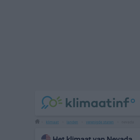
klimaat
landen
verenigde staten
nevada
>
>
>
>
Het klimaat van Nevada