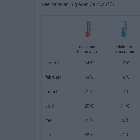
weergegeven in graden Celsius (°C).
maximum
minimum
temperatuur
temperatuur
januari
14℃
2℃
februari
18℃
5℃
maart
21℃
7℃
april
25℃
11℃
mei
31℃
16℃
juni
38℃
21℃