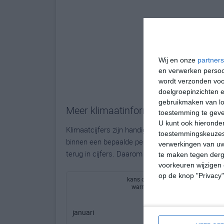
Wij en onze
partners
en verwerken persoon
wordt verzonden voo
doelgroepinzichten e
gebruikmaken van loc
Meer klimaatinformatie
toestemming te gev
U kunt ook hieronder
Klimaatcijfers zijn handig, maar bieden geen to
toestemmingskeuzes 
binnen een bepaalde periode. Hoe groot de kans o
verwerkingen van uw
terug in cijfers. Daarom bieden wij per maand ha
te maken tegen derge
voorkeuren wijzigen 
op de knop "Privacy
kans op (zeer)
kans op winters
warm weer
weer
januari