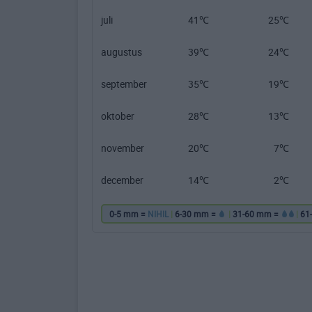
juli
41℃
25℃
augustus
39℃
24℃
september
35℃
19℃
oktober
28℃
13℃
november
20℃
7℃
december
14℃
2℃
0-5 mm =
NIHIL
|
6-30 mm =
|
31-60 mm =
|
61