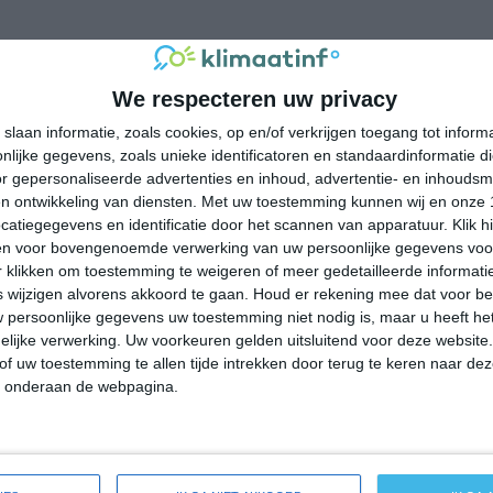
We respecteren uw privacy
slaan informatie, zoals cookies, op en/of verkrijgen toegang tot infor
lijke gegevens, zoals unieke identificatoren en standaardinformatie d
r gepersonaliseerde advertenties en inhoud, advertentie- en inhoudsm
n ontwikkeling van diensten.
Met uw toestemming kunnen wij en onze 
atiegegevens en identificatie door het scannen van apparatuur. Klik 
en voor bovengenoemde verwerking van uw persoonlijke gegevens voo
 klikken om toestemming te weigeren of meer gedetailleerde informatie
taalbeeld van het klimaat en de mogelijke weersomstandigheden
wijzigen alvorens akkoord te gaan.
Houd er rekening mee dat voor b
p winters weer, (extreme) hitte of orkanen is vind je vaak niet
 persoonlijke gegevens uw toestemming niet nodig is, maar u heeft h
ndige extra klimaatinfo.
lijke verwerking. Uw voorkeuren gelden uitsluitend voor deze website
of uw toestemming te allen tijde intrekken door terug te keren naar deze
" onderaan de webpagina.
kans op
kans op orkanen
zonzekerheid
UV-index
langdurige
(cyclonen)
neerslag
UV 0-3