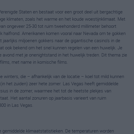
Verenigde Staten en bestaat voor een groot deel uit bergachtige
ge klimaten, zoals het warme en het koude woestijnklimaat. Met
van ongeveer 25-30 tot ruim tweehonderd millimeter behoort
ijk halfrond. Amerikanen komen vooral naar Nevada om te gokken
t jaarlijks miljoenen gokkers naar de gigantische casino’s in de
t ook bekend om het snel kunnen regelen van een huwelijk. Je
e avond met je onenightstand in het huwelijk treden. Dit thema zie
films, met name in komische films.
winters, die – afhankelijk van de locatie – koel tot mild kunnen
(in het zuiden) zeer hete zomer. Las Vegas heeft gemiddelde
ius in de zomer, waarmee het tot de heetste plekjes van
aat. Het aantal zonuren op jaarbasis varieert van ruim
3800 in Las Vegas.
ge gemiddelde klimaatstatistieken. De temperaturen worden