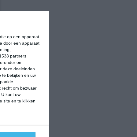
matie op een apparaat
ie door een apparaat
eting,
1538 partners
hieronder om
r deze doeleinden.
 te bekijken en uw
epaalde
et recht om bezwaar
. U kunt uw
 site en te klikken