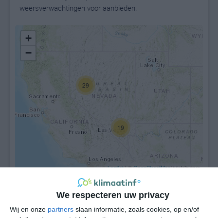
weersverwachtingen voor aanbieden.
+
−
29
19
Leaflet
| ©
OpenStreetMap
contributors
We respecteren uw privacy
Wij en onze
partners
slaan informatie, zoals cookies, op en/of