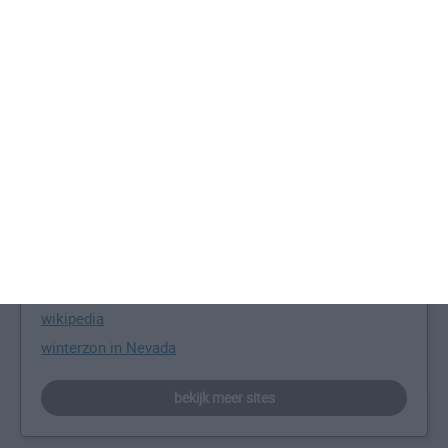
en specifieke weerinformatie bieden wij informatie over
de beste reisperiodes voor duizenden bestemmingen
wereldwijd.
beste reistijd voor Nevada
Meer over Nevada
de officiële site van Nevada
Nevada informatie
Nevada startpagina
wikipedia
winterzon in Nevada
bekijk meer sites