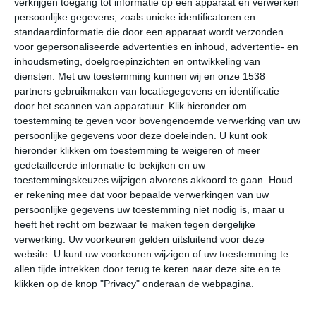
verkrijgen toegang tot informatie op een apparaat en verwerken
>
Battle Mountain
persoonlijke gegevens, zoals unieke identificatoren en
standaardinformatie die door een apparaat wordt verzonden
>
Beatty
voor gepersonaliseerde advertenties en inhoud, advertentie- en
inhoudsmeting, doelgroepinzichten en ontwikkeling van
>
Boulder City
diensten.
Met uw toestemming kunnen wij en onze 1538
partners gebruikmaken van locatiegegevens en identificatie
>
Bunkerville
door het scannen van apparatuur. Klik hieronder om
>
toestemming te geven voor bovengenoemde verwerking van uw
Caliente
persoonlijke gegevens voor deze doeleinden. U kunt ook
>
Carlin
hieronder klikken om toestemming te weigeren of meer
gedetailleerde informatie te bekijken en uw
>
Carson City
toestemmingskeuzes wijzigen alvorens akkoord te gaan.
Houd
er rekening mee dat voor bepaalde verwerkingen van uw
>
Cold Springs
persoonlijke gegevens uw toestemming niet nodig is, maar u
heeft het recht om bezwaar te maken tegen dergelijke
>
Elko
verwerking. Uw voorkeuren gelden uitsluitend voor deze
website. U kunt uw voorkeuren wijzigen of uw toestemming te
>
Fallon
allen tijde intrekken door terug te keren naar deze site en te
klikken op de knop "Privacy" onderaan de webpagina.
>
Fernley