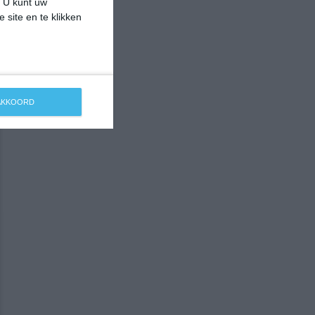
. U kunt uw
 site en te klikken
 AKKOORD