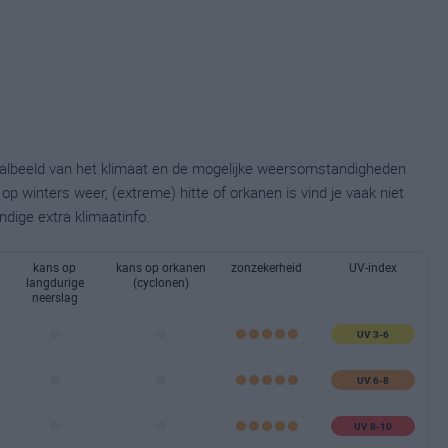
taalbeeld van het klimaat en de mogelijke weersomstandigheden
p winters weer, (extreme) hitte of orkanen is vind je vaak niet
ndige extra klimaatinfo.
kans op
kans op orkanen
zonzekerheid
UV-index
langdurige
(cyclonen)
neerslag
UV 3-6
UV 6-8
UV 8-10