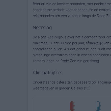
februari zijn de koelste maanden, met nachttemp
aangename periode voor degenen die de extreme hi
reismaanden om een vakantie langs de Rode Zee
Neerslag
De Rode Zee-regio is over het algemeen zeer droog
maximaal 50 tot 80 mm per jaar, afhankelijk van 
sporadische buien. Als dat gebeurt, dan is dit v
plotselinge overstromingen in woestijngebieden 
zomers langs de Rode Zee zijn gortdroog.
Klimaatcijfers
Onderstaande cijfers zijn gebaseerd op langjari
weergegeven in graden Celsius (°C).