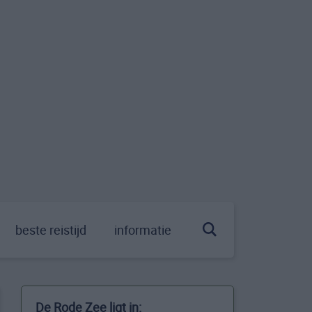
beste reistijd
informatie
De Rode Zee ligt in: