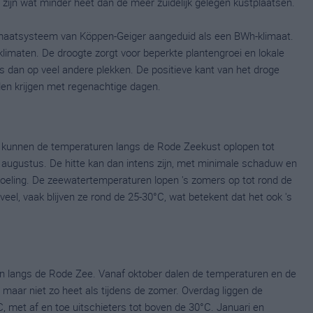
 zijn wat minder heet dan de meer zuidelijk gelegen kustplaatsen.
imaatsysteem van Köppen-Geiger aangeduid als een BWh-klimaat.
limaten. De droogte zorgt voor beperkte plantengroei en lokale
s dan op veel andere plekken. De positieve kant van het droge
llen krijgen met regenachtige dagen.
kunnen de temperaturen langs de Rode Zeekust oplopen tot
n augustus. De hitte kan dan intens zijn, met minimale schaduw en
koeling. De zeewatertemperaturen lopen 's zomers op tot rond de
el, vaak blijven ze rond de 25-30°C, wat betekent dat het ook 's
even langs de Rode Zee. Vanaf oktober dalen de temperaturen en de
maar niet zo heet als tijdens de zomer. Overdag liggen de
 met af en toe uitschieters tot boven de 30°C. Januari en