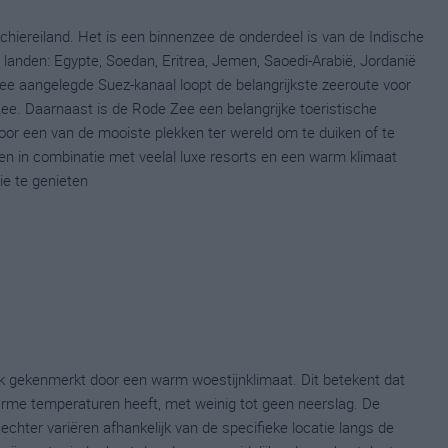
chiereiland. Het is een binnenzee de onderdeel is van de Indische
anden: Egypte, Soedan, Eritrea, Jemen, Saoedi-Arabië, Jordanië
Zee aangelegde Suez-kanaal loopt de belangrijkste zeeroute voor
ee. Daarnaast is de Rode Zee een belangrijke toeristische
or een van de mooiste plekken ter wereld om te duiken of te
n in combinatie met veelal luxe resorts en een warm klimaat
ie te genieten
k gekenmerkt door een warm woestijnklimaat. Dit betekent dat
arme temperaturen heeft, met weinig tot geen neerslag. De
ter variëren afhankelijk van de specifieke locatie langs de