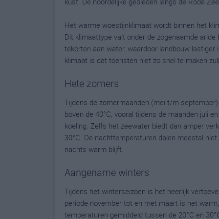
kust. De noordelijke gebieden langs de Rode Zee
Het warme woestijnklimaat wordt binnen het kl
Dit klimaattype valt onder de zogenaamde aride k
tekorten aan water, waardoor landbouw lastiger i
klimaat is dat toeristen niet zo snel te maken zu
Hete zomers
Tijdens de zomermaanden (mei t/m september) 
boven de 40°C, vooral tijdens de maanden juli e
koeling. Zelfs het zeewater biedt dan amper ver
30°C. De nachttemperaturen dalen meestal niet ve
nachts warm blijft.
Aangename winters
Tijdens het winterseizoen is het heerlijk verto
periode november tot en met maart is het warm, 
temperaturen gemiddeld tussen de 20°C en 30°C,