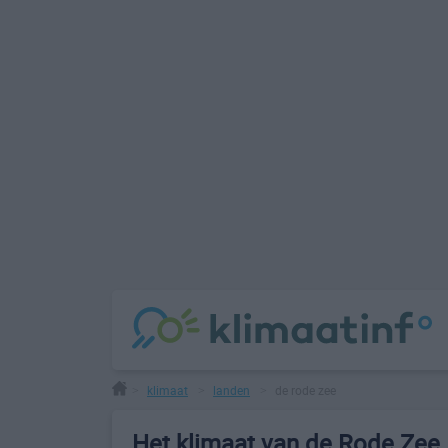
klimaat
landen
de rode zee
>
>
>
Het klimaat van de Rode Zee