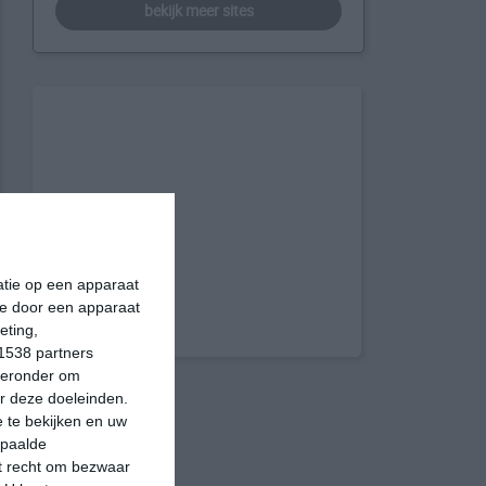
bekijk meer sites
matie op een apparaat
ie door een apparaat
eting,
1538 partners
hieronder om
r deze doeleinden.
 te bekijken en uw
epaalde
et recht om bezwaar