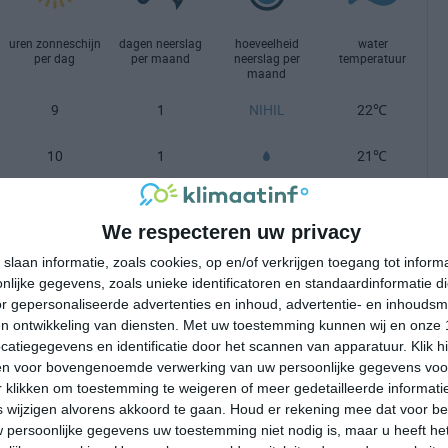
uren zonneschijn
dagen neerslag
hoeveelheid
water
per dag
per maand
neerslag per
temperatuur
maand
9
1
NIHIL
22℃
10
1
21℃
10
1
21℃
We respecteren uw privacy
10
1
NIHIL
23℃
slaan informatie, zoals cookies, op en/of verkrijgen toegang tot infor
lijke gegevens, zoals unieke identificatoren en standaardinformatie d
11
0
NIHIL
25℃
r gepersonaliseerde advertenties en inhoud, advertentie- en inhoudsm
n ontwikkeling van diensten.
Met uw toestemming kunnen wij en onze 
12
0
NIHIL
27℃
atiegegevens en identificatie door het scannen van apparatuur. Klik 
en voor bovengenoemde verwerking van uw persoonlijke gegevens voo
13
0
NIHIL
28℃
 klikken om toestemming te weigeren of meer gedetailleerde informatie
wijzigen alvorens akkoord te gaan.
Houd er rekening mee dat voor b
12
0
NIHIL
29℃
 persoonlijke gegevens uw toestemming niet nodig is, maar u heeft h