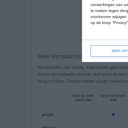
verwerkingen van uw
te maken tegen derge
voorkeuren wijzigen 
op de knop "Privacy
MEER OPT
Meer klimaatinformatie
Klimaatcijfers zijn handig, maar bieden geen to
binnen een bepaalde periode. Hoe groot de kans o
terug in cijfers. Daarom bieden wij per maand ha
kans op (zeer)
kans op winters
warm weer
weer
januari
februari