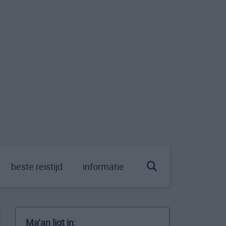
beste reistijd
informatie
Ma’an ligt in: