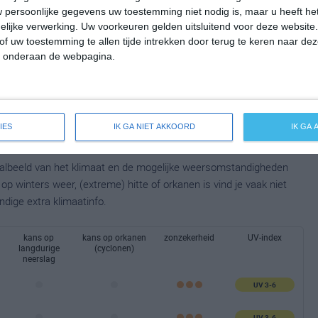
 persoonlijke gegevens uw toestemming niet nodig is, maar u heeft h
lijke verwerking. Uw voorkeuren gelden uitsluitend voor deze website
of uw toestemming te allen tijde intrekken door terug te keren naar deze
" onderaan de webpagina.
IES
IK GA NIET AKKOORD
IK GA
taalbeeld van het klimaat en de mogelijke weersomstandigheden
p winters weer, (extreme) hitte of orkanen is vind je vaak niet
ndige extra klimaatinfo.
kans op
kans op orkanen
zonzekerheid
UV-index
langdurige
(cyclonen)
neerslag
UV 3-6
UV 3-6