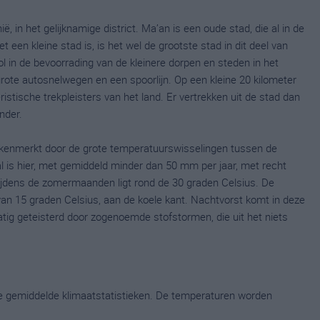
ë, in het gelijknamige district. Ma’an is een oude stad, die al in de
een kleine stad is, is het wel de grootste stad in dit deel van
ol in de bevoorrading van de kleinere dorpen en steden in het
rote autosnelwegen en een spoorlijn. Op een kleine 20 kilometer
ristische trekpleisters van het land. Er vertrekken uit de stad dan
nder.
 kenmerkt door de grote temperatuurswisselingen tussen de
l is hier, met gemiddeld minder dan 50 mm per jaar, met recht
jdens de zomermaanden ligt rond de 30 graden Celsius. De
an 15 graden Celsius, aan de koele kant. Nachtvorst komt in deze
ig geteisterd door zogenoemde stofstormen, die uit het niets
ge gemiddelde klimaatstatistieken. De temperaturen worden