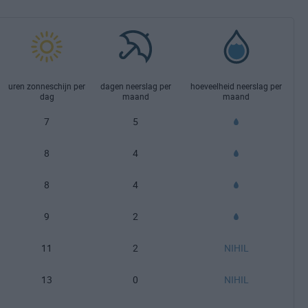
uren zonneschijn per
dagen neerslag per
hoeveelheid neerslag per
dag
maand
maand
7
5
8
4
8
4
9
2
11
2
NIHIL
13
0
NIHIL