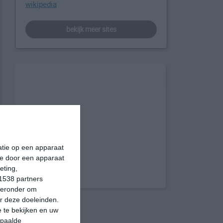
wikipedia
bekijk meer sites
matie op een apparaat
ie door een apparaat
eting,
1538 partners
hieronder om
r deze doeleinden.
 te bekijken en uw
epaalde