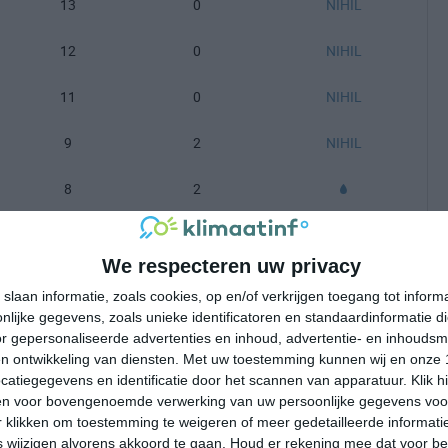
13
0
NIHIL
12
0
NIHIL
11
0
NIHIL
9
2
NIHIL
8
2
7
3
We respecteren uw privacy
-100 mm =
|
101-200 mm =
|
meer dan 200 mm =
slaan informatie, zoals cookies, op en/of verkrijgen toegang tot infor
lijke gegevens, zoals unieke identificatoren en standaardinformatie d
r gepersonaliseerde advertenties en inhoud, advertentie- en inhoudsm
n ontwikkeling van diensten.
Met uw toestemming kunnen wij en onze 
atiegegevens en identificatie door het scannen van apparatuur. Klik 
en voor bovengenoemde verwerking van uw persoonlijke gegevens voo
 klikken om toestemming te weigeren of meer gedetailleerde informatie
wijzigen alvorens akkoord te gaan.
Houd er rekening mee dat voor b