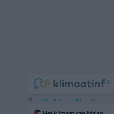
klimaat
landen
jordanië
ma’an
>
>
>
>
Het klimaat van Ma’an