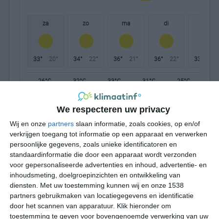
za
zo
ma
di
wo
33°
20°
34°
22°
36°
21°
36°
22°
33°
24°
26°C
32°C
33°C
31°C
25°C
24
We respecteren uw privacy
09:00
12:00
15:00
18:00
21:00
00
Wij en onze
partners
slaan informatie, zoals cookies, op en/of
verkrijgen toegang tot informatie op een apparaat en verwerken
persoonlijke gegevens, zoals unieke identificatoren en
standaardinformatie die door een apparaat wordt verzonden
09:00
12:00
15:00
18:00
21:00
00
voor gepersonaliseerde advertenties en inhoud, advertentie- en
inhoudsmeting, doelgroepinzichten en ontwikkeling van
WNW 1
N 2
NNW 3
NNW 4
NNW 3
WN
diensten.
Met uw toestemming kunnen wij en onze 1538
partners gebruikmaken van locatiegegevens en identificatie
door het scannen van apparatuur. Klik hieronder om
09:00
12:00
15:00
18:00
21:00
00
toestemming te geven voor bovengenoemde verwerking van uw