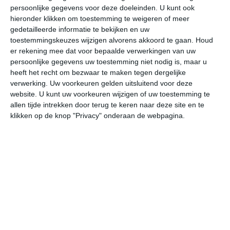
persoonlijke gegevens voor deze doeleinden. U kunt ook
hieronder klikken om toestemming te weigeren of meer
gedetailleerde informatie te bekijken en uw
bekijk de uitgebreide weersverwachting voor Ma’an
toestemmingskeuzes wijzigen alvorens akkoord te gaan.
Houd
er rekening mee dat voor bepaalde verwerkingen van uw
persoonlijke gegevens uw toestemming niet nodig is, maar u
Op basis van de langjarige klimaatstatistieken, bepaalde
heeft het recht om bezwaar te maken tegen dergelijke
weerpatronen en specifieke gebeurtenissen kan een
verwerking. Uw voorkeuren gelden uitsluitend voor deze
gemiddeld weerbeeld per maand samengesteld worden.
website. U kunt uw voorkeuren wijzigen of uw toestemming te
allen tijde intrekken door terug te keren naar deze site en te
Het weer in januari
klikken op de knop "Privacy" onderaan de webpagina.
In de maand januari ligt de gemiddelde
maximumtemperatuur in Ma’an rond de 13 graden
Celsius. De gemiddelde minimumtemperatuur komt in
januari uit op 2 graden. Het aantal uren dat de zon
zichtbaar is ligt in januari op deze bestemming rond de 7
uur per dag. Binnen de hele maand valt er gedurende
ongeveer 5 dagen neerslag. Als je kijkt naar de langjarige
gemiddeldes dan zorgt dat voor weinig neerslag in deze