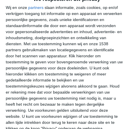
Wij en onze
partners
slaan informatie, zoals cookies, op en/of
verkrijgen toegang tot informatie op een apparaat en verwerken
Torbole heeft een warm zeeklimaat, waarbij er wel de
persoonlijke gegevens, zoals unieke identificatoren en
kanttekening gemaakt moet worden dat de
standaardinformatie die door een apparaat wordt verzonden
wintermaanden incidenteel koeler kunnen zijn dan bij dit
voor gepersonaliseerde advertenties en inhoud, advertentie- en
klimaattype gebruikelijk is. Torbole heeft een aangenaam
inhoudsmeting, doelgroepinzichten en ontwikkeling van
en vrij lang zomerseizoen, waarbij de zon vrij veel te zien
diensten.
Met uw toestemming kunnen wij en onze 1538
is en het kwik niet zelden richting de tropische grens van
partners gebruikmaken van locatiegegevens en identificatie
dertig graden stijgt. De wind die in de middag opsteekt,
door het scannen van apparatuur. Klik hieronder om
toestemming te geven voor bovengenoemde verwerking van uw
werkt dan aangenaam verkoelend. In het voorjaar en
persoonlijke gegevens voor deze doeleinden. U kunt ook
najaar kan diezelfde wind ervoor zorgen dat het 's
hieronder klikken om toestemming te weigeren of meer
avonds net iets te koel is om op een onverwarmd terras
gedetailleerde informatie te bekijken en uw
te zitten.
toestemmingskeuzes wijzigen alvorens akkoord te gaan.
Houd
er rekening mee dat voor bepaalde verwerkingen van uw
Klimaatcijfers
persoonlijke gegevens uw toestemming niet nodig is, maar u
heeft het recht om bezwaar te maken tegen dergelijke
Onderstaande cijfers zijn gebaseerd op langjarige
verwerking. Uw voorkeuren gelden uitsluitend voor deze
gemiddelde klimaatstatistieken. De temperaturen
website. U kunt uw voorkeuren wijzigen of uw toestemming te
worden weergegeven in graden Celsius (°C).
allen tijde intrekken door terug te keren naar deze site en te
klikken op de knop "Privacy" onderaan de webpagina.