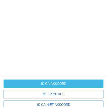
weer
kans op
winters weer
kans op
langdurige
neerslag
kans op
orkanen
(cyclonen)
zonzekerheid
IK GA AKKOORD
UV-index
UV 0-3
UV 0-3
UV 3-6
UV 3-6
MEER OPTIES
klik
hier
voor uitleg over de symbolen
IK GA NIET AKKOORD