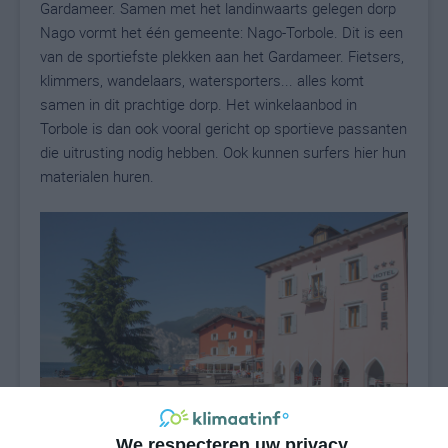
Gardameer. Samen met het landinwaarts gelegen dorp
Nago vormt het één gemeente: Nago-Torbole. Dit is een
van de sportiefste plekken aan het Gardameer. Fietsers,
klimmers, wandelaars, watersporters... alles komt
samen in dit prachtige dorp. Het winkelaanbod in
Torbole is dan ook vooral gericht op sportieve passanten
die uitrusting nodig hebben. Ook kunnen surfers hier hun
materialen huren.
We respecteren uw privacy