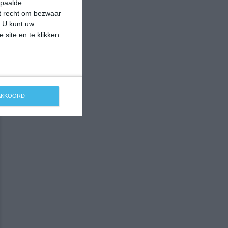
epaalde
et recht om bezwaar
. U kunt uw
 site en te klikken
 AKKOORD