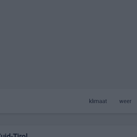
klimaat
weer
uid-Tirol