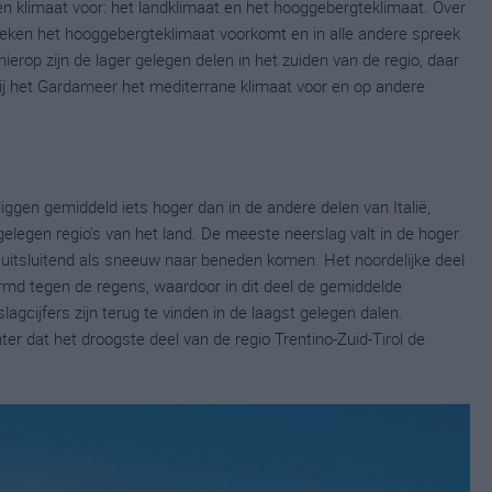
en klimaat voor: het landklimaat en het hooggebergteklimaat. Over
ieken het hooggebergteklimaat voorkomt en in alle andere spreek
hierop zijn de lager gelegen delen in het zuiden van de regio, daar
bij het Gardameer het mediterrane klimaat voor en op andere
 liggen gemiddeld iets hoger dan in de andere delen van Italië,
gelegen regio's van het land. De meeste neerslag valt in de hoger
a uitsluitend als sneeuw naar beneden komen. Het noordelijke deel
rmd tegen de regens, waardoor in dit deel de gemiddelde
lagcijfers zijn terug te vinden in de laagst gelegen dalen.
r dat het droogste deel van de regio Trentino-Zuid-Tirol de