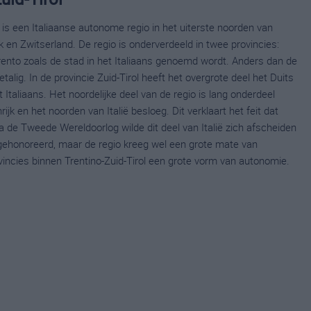
e) is een Italiaanse autonome regio in het uiterste noorden van
k en Zwitserland. De regio is onderverdeeld in twee provincies:
Trento zoals de stad in het Italiaans genoemd wordt. Anders dan de
etalig. In de provincie Zuid-Tirol heeft het overgrote deel het Duits
t Italiaans. Het noordelijke deel van de regio is lang onderdeel
jk en het noorden van Italië besloeg. Dit verklaart het feit dat
a de Tweede Wereldoorlog wilde dit deel van Italië zich afscheiden
et gehonoreerd, maar de regio kreeg wel een grote mate van
incies binnen Trentino-Zuid-Tirol een grote vorm van autonomie.