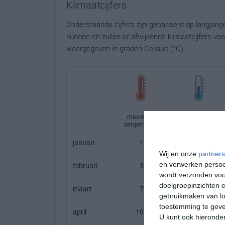
Klimaatcijfers
Onderstaande cijfers zijn gebaseerd op langjari
kunnen en zullen er afwijkende klimaatcijfers vo
weergegeven in graden Celsius (°C).
maximum
minimum
temperatuur
temperatuur
januari
1℃
-7℃
Wij en onze
partners
en verwerken persoon
februari
3℃
-6℃
wordt verzonden voo
doelgroepinzichten e
maart
7℃
-3℃
gebruikmaken van loc
toestemming te gev
april
10℃
1℃
U kunt ook hieronder