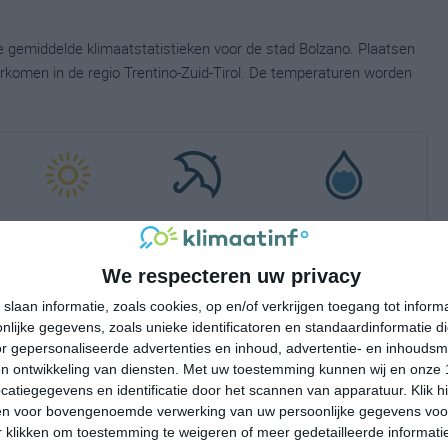
ge gemiddelde klimaatstatistieken voor de stad Bolzano. Plaatsen
orkomen in de regio Trentino-Zuid-Tirol. De temperaturen worden
uren zonneschijn per
dagen neerslag per
hoeveelheid neerslag per
dag
maand
maand
We respecteren uw privacy
4
12
slaan informatie, zoals cookies, op en/of verkrijgen toegang tot infor
lijke gegevens, zoals unieke identificatoren en standaardinformatie d
5
11
r gepersonaliseerde advertenties en inhoud, advertentie- en inhoudsm
n ontwikkeling van diensten.
Met uw toestemming kunnen wij en onze 
5
14
atiegegevens en identificatie door het scannen van apparatuur. Klik 
en voor bovengenoemde verwerking van uw persoonlijke gegevens voo
5
15
 klikken om toestemming te weigeren of meer gedetailleerde informatie