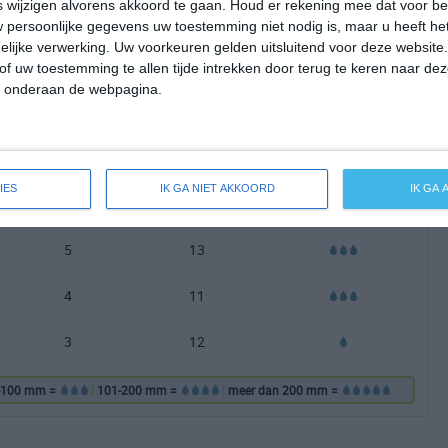
wijzigen alvorens akkoord te gaan.
Houd er rekening mee dat voor b
6
17
 persoonlijke gegevens uw toestemming niet nodig is, maar u heeft h
lijke verwerking. Uw voorkeuren gelden uitsluitend voor deze website
6
17
of uw toestemming te allen tijde intrekken door terug te keren naar deze
" onderaan de webpagina.
7
16
7
16
IES
IK GA NIET AKKOORD
IK GA
6
12
5
13
4
11
3
12
-100 mm =
|
101-200 mm =
|
meer dan 200 mm =