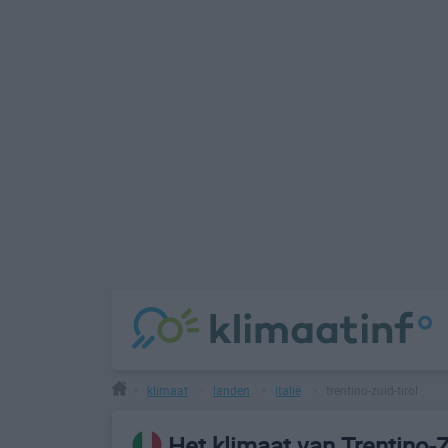
klimaat
landen
italië
trentino-zuid-tirol
>
>
>
>
Het klimaat van Trentino-Z