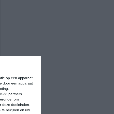
matie op een apparaat
ie door een apparaat
eting,
1538 partners
hieronder om
r deze doeleinden.
 te bekijken en uw