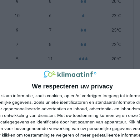
9
8
20℃
10
6
23℃
9
7
25℃
7
8
22℃
5
11
20℃
4
13
17℃
We respecteren uw privacy
4
12
15℃
slaan informatie, zoals cookies, op en/of verkrijgen toegang tot infor
lijke gegevens, zoals unieke identificatoren en standaardinformatie d
-100 mm =
|
101-200 mm =
|
meer dan 200 mm =
r gepersonaliseerde advertenties en inhoud, advertentie- en inhoudsm
n ontwikkeling van diensten.
Met uw toestemming kunnen wij en onze 
atiegegevens en identificatie door het scannen van apparatuur. Klik 
en voor bovengenoemde verwerking van uw persoonlijke gegevens voo
 klikken om toestemming te weigeren of meer gedetailleerde informatie