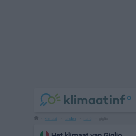
klimaat
landen
italië
giglio
>
>
>
>
Het klimaat van Giglio