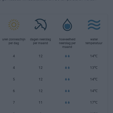
uren zonneschijn
dagen neerslag
hoeveelheid
water
per dag
per maand
neerslag per
temperatuur
maand
4
12
14℃
4
12
13℃
5
12
14℃
6
12
14℃
7
11
17℃