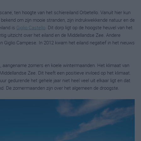
oscane, ten hoogte van het schiereiland Orbetello. Vanuit hier kun
at bekend om zijn mooie stranden, zijn indrukwekkende natuur en de
eiland is
Giglio Castello
. Dit dorp ligt op de hoogste heuvel van het
htig uitzicht over het eiland en de Middellandse Zee. Andere
 en Giglio Campese. In 2012 kwam het eiland negatief in het nieuws
me, aangename zomers en koele wintermaanden. Het klimaat van
 Middellandse Zee. Dit heeft een positieve invloed op het klimaat.
r gedurende het gehele jaar niet heel veel uit elkaar ligt en dat
nd. De zomermaanden zijn over het algemeen de droogste.