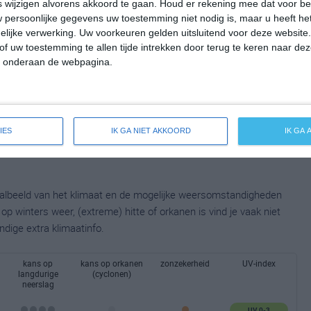
wijzigen alvorens akkoord te gaan.
Houd er rekening mee dat voor b
 persoonlijke gegevens uw toestemming niet nodig is, maar u heeft h
lijke verwerking. Uw voorkeuren gelden uitsluitend voor deze website
of uw toestemming te allen tijde intrekken door terug te keren naar deze
" onderaan de webpagina.
IES
IK GA NIET AKKOORD
IK GA
taalbeeld van het klimaat en de mogelijke weersomstandigheden
p winters weer, (extreme) hitte of orkanen is vind je vaak niet
ndige extra klimaatinfo.
kans op
kans op orkanen
zonzekerheid
UV-index
langdurige
(cyclonen)
neerslag
UV 0-3