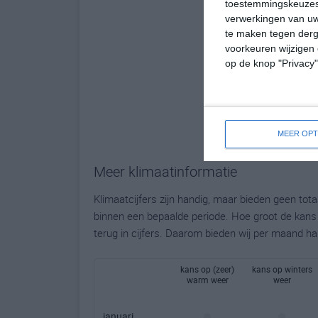
toestemmingskeuzes 
verwerkingen van uw
te maken tegen derge
voorkeuren wijzigen 
op de knop "Privacy
MEER OPT
Meer klimaatinformatie
Klimaatcijfers zijn handig, maar bieden geen to
binnen een bepaalde periode. Hoe groot de kans o
terug in cijfers. Daarom bieden wij per maand ha
kans op (zeer)
kans op winters
warm weer
weer
januari