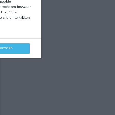
epaalde
et recht om bezwaar
. U kunt uw
 site en te klikken
 AKKOORD