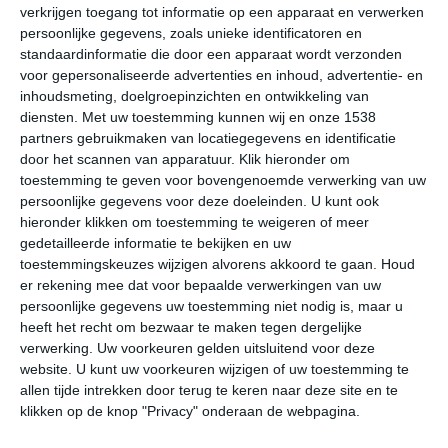
verkrijgen toegang tot informatie op een apparaat en verwerken
Onderstaande cijfers zijn gebaseerd op langjarige
persoonlijke gegevens, zoals unieke identificatoren en
gemiddelde klimaatstatistieken. De temperaturen
standaardinformatie die door een apparaat wordt verzonden
voor gepersonaliseerde advertenties en inhoud, advertentie- en
worden weergegeven in graden Celsius (°C).
inhoudsmeting, doelgroepinzichten en ontwikkeling van
diensten.
Met uw toestemming kunnen wij en onze 1538
januari
februari
maart
partners gebruikmaken van locatiegegevens en identificatie
door het scannen van apparatuur. Klik hieronder om
toestemming te geven voor bovengenoemde verwerking van uw
maximum
19℃
21℃
23℃
persoonlijke gegevens voor deze doeleinden. U kunt ook
temperatuur
hieronder klikken om toestemming te weigeren of meer
gedetailleerde informatie te bekijken en uw
toestemmingskeuzes wijzigen alvorens akkoord te gaan.
Houd
minimum
er rekening mee dat voor bepaalde verwerkingen van uw
10℃
10℃
12℃
temperatuur
persoonlijke gegevens uw toestemming niet nodig is, maar u
heeft het recht om bezwaar te maken tegen dergelijke
verwerking. Uw voorkeuren gelden uitsluitend voor deze
website. U kunt uw voorkeuren wijzigen of uw toestemming te
uren
allen tijde intrekken door terug te keren naar deze site en te
7
8
9
zonneschijn
klikken op de knop "Privacy" onderaan de webpagina.
per dag