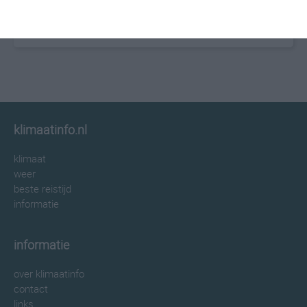
klimaatinfo.nl
klimaat
weer
beste reistijd
informatie
informatie
over klimaatinfo
contact
links