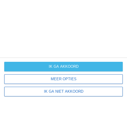
UV-index
UV 3-6
UV 6-8
UV 8-10
UV 8-1
klik
hier
voor uitleg over de symbolen
IK GA AKKOORD
MEER OPTIES
IK GA NIET AKKOORD