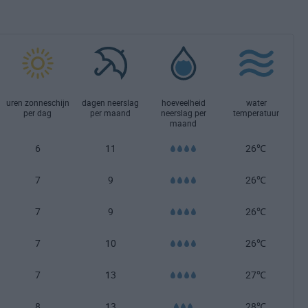
uren zonneschijn
dagen neerslag
hoeveelheid
water
per dag
per maand
neerslag per
temperatuur
maand
6
11
26℃
7
9
26℃
7
9
26℃
7
10
26℃
7
13
27℃
8
13
28℃