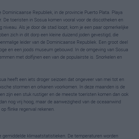
 Dominicaanse Republiek, in de provincie Puerto Plata. Playa
er. De toeristen in Sosua komen vooral voor de discotheken en
g niveau. Als je door de stad loopt, kom je een paar opmerkelijke
n zich in dit dorp een kleine duizend joden gevestigd, die
nmalige leider van de Dominicaanse Republiek. Een groot deel
nagoge en een joods museum gebouwd. In de omgeving van Sosua
wemmen met dolfijnen een van de populairste is. Snorkelen en
ua heeft een iets droger seizoen dat ongeveer van mei tot en
ropische stormen en orkanen voorkomen. In deze maanden is de
en zijn een stuk rustiger en de meeste toeristen komen dan ook
t dan nog vrij hoog, maar de aanwezigheid van de oceaanwind
op flinke regenval rekenen.
ge gemiddelde klimaatstatistieken. De temperaturen worden