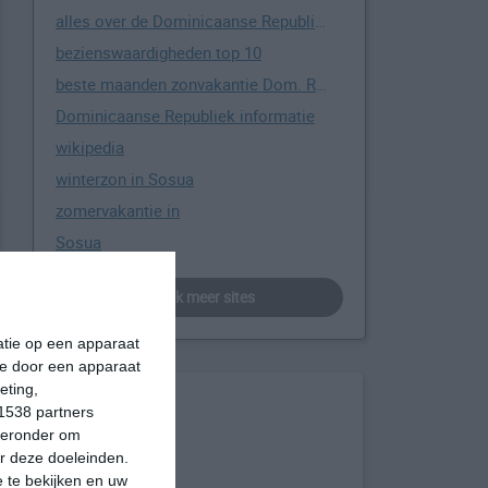
alles over de Dominicaanse Republiek
bezienswaardigheden top 10
beste maanden zonvakantie Dom. Rep.
Dominicaanse Republiek informatie
wikipedia
winterzon in Sosua
zomervakantie in
Sosua
bekijk meer sites
matie op een apparaat
ie door een apparaat
eting,
1538 partners
hieronder om
r deze doeleinden.
 te bekijken en uw