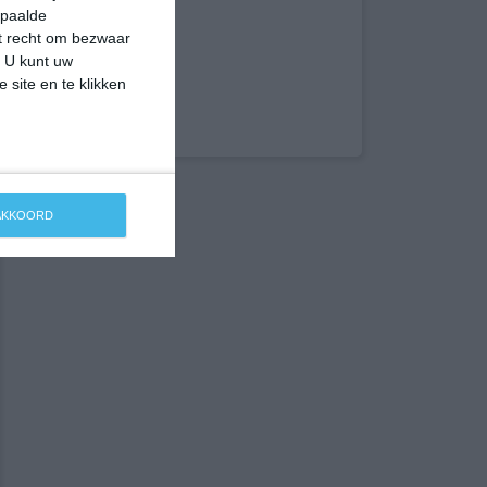
epaalde
et recht om bezwaar
. U kunt uw
 site en te klikken
 AKKOORD