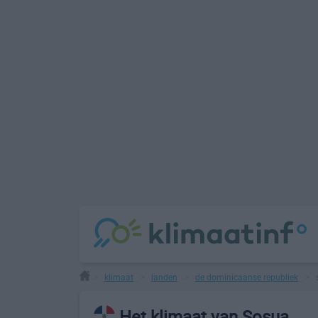
klimaat
landen
de dominicaanse republiek
>
>
>
>
Het klimaat van Sosua