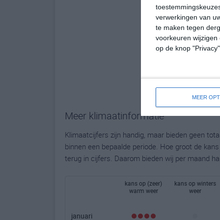
toestemmingskeuzes 
verwerkingen van uw
te maken tegen derge
voorkeuren wijzigen 
op de knop "Privacy
MEER OPT
Meer klimaatinformatie
Klimaatcijfers zijn handig, maar bieden geen to
binnen een bepaalde periode. Hoe groot de kans o
terug in cijfers. Daarom bieden wij per maand ha
kans op (zeer)
kans op winters
warm weer
weer
januari