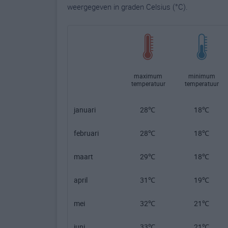
weergegeven in graden Celsius (°C).
maximum
minimum
temperatuur
temperatuur
januari
28℃
18℃
februari
28℃
18℃
maart
29℃
18℃
april
31℃
19℃
mei
32℃
21℃
juni
33℃
21℃