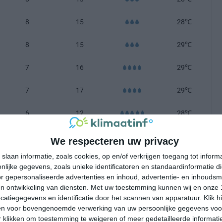
8
15
28℃
8
15
29℃
7
16
29℃
7
17
29℃
6
12
28℃
6
11
27℃
We respecteren uw privacy
slaan informatie, zoals cookies, op en/of verkrijgen toegang tot infor
-100 mm =
|
101-200 mm =
|
meer dan 200 mm =
lijke gegevens, zoals unieke identificatoren en standaardinformatie d
r gepersonaliseerde advertenties en inhoud, advertentie- en inhoudsm
n ontwikkeling van diensten.
Met uw toestemming kunnen wij en onze 
atiegegevens en identificatie door het scannen van apparatuur. Klik 
en voor bovengenoemde verwerking van uw persoonlijke gegevens voo
 klikken om toestemming te weigeren of meer gedetailleerde informatie