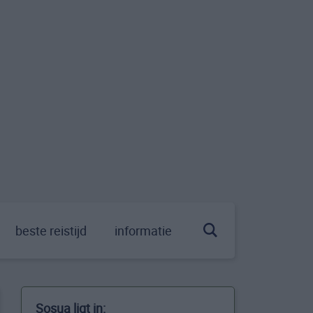
beste reistijd
informatie
Sosua ligt in: