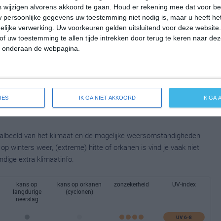
wijzigen alvorens akkoord te gaan.
Houd er rekening mee dat voor b
 persoonlijke gegevens uw toestemming niet nodig is, maar u heeft h
lijke verwerking. Uw voorkeuren gelden uitsluitend voor deze website
of uw toestemming te allen tijde intrekken door terug te keren naar deze
" onderaan de webpagina.
IES
IK GA NIET AKKOORD
IK GA
taalbeeld van het klimaat en de mogelijke weersomstandigheden
p winters weer, (extreme) hitte of orkanen is vind je vaak niet
ndige extra klimaatinfo.
kans op
kans op orkanen
zonzekerheid
UV-index
langdurige
(cyclonen)
neerslag
UV 6-8