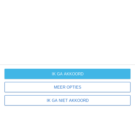
0-5 mm =
NIHIL
|
6-30 mm =
|
31-60 mm =
|
61-100 mm =
|
IK GA AKKOORD
MEER OPTIES
IK GA NIET AKKOORD
Meer klimaatinformatie
Klimaatcijfers zijn handig, maar bieden geen totaalbeeld