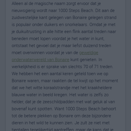
Alleen al de magische naam zorgt ervoor dat je
nieuwsgierig wordt naar 1000 Steps Beach. Dit aan de
zuidwestelijke kant gelegen van Bonaire gelegen strand
is populair onder duikers en snorkelaars. Omdat je met
je duikuitrusting in alle hitte een flink aantal treden naar
beneden moet lopen voordat je het water in kunt,
ontstaat het gevoel dat je maar liefst duizend treden
moet overwinnen voordat je van de
geweldige
onderwaterwereld van Bonaire
kunt genieten. In
werkelijkheid is er sprake van slechts 70 of 71 treden.
We hebben het een aantal keren geteld toen we op
Bonaire waren, maar raakten de tel kwijt op het moment
dat we het witte koraalstrandje met het kraakheldere
blauwe water in beeld kregen. Het water is zelfs zo
helder, dat je de zeeschildpadden met wat geluk al van
bovenaf kunt spotten. Want 1000 Steps Beach behoort
tot de betere plekken op Bonaire om deze bijzondere
dieren in het wild te kunnen zien. Je zult ze niet met
tientallen tegelijkertijd aantreffen, maar de kans dat je