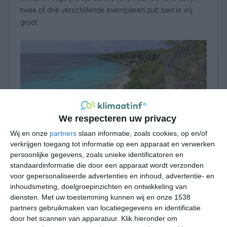
twee of drie verschillende exemplaren zult zien is vrij
groot.
We respecteren uw privacy
Wij en onze
partners
slaan informatie, zoals cookies, op en/of
verkrijgen toegang tot informatie op een apparaat en verwerken
persoonlijke gegevens, zoals unieke identificatoren en
standaardinformatie die door een apparaat wordt verzonden
voor gepersonaliseerde advertenties en inhoud, advertentie- en
Klimaat
inhoudsmeting, doelgroepinzichten en ontwikkeling van
diensten.
Met uw toestemming kunnen wij en onze 1538
Het warme tropische klimaat waar je op 1000 Steps
partners gebruikmaken van locatiegegevens en identificatie
Beach mee te maken krijgt zorgt er vooral tijdens het
door het scannen van apparatuur. Klik hieronder om