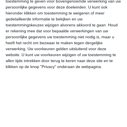
verlaten van het strand voor dat het zwaar is. Als je bij
toestemming te geven voor bovengenoemde verwerking van uw
persoonlijke gegevens voor deze doeleinden. U kunt ook
een middagtemperatuur van pakweg 30 graden of hoger
hieronder klikken om toestemming te weigeren of meer
naar boven moet lopen met je duikpak aan en de
gedetailleerde informatie te bekijken en uw
zuurstofflessen op je rug, dan voelt het echt alsof er
toestemmingskeuzes wijzigen alvorens akkoord te gaan.
Houd
duizend treden overbrugt moeten worden voordat je
er rekening mee dat voor bepaalde verwerkingen van uw
weer bij de kleine parking boven aangekomen bent. Zelfs
persoonlijke gegevens uw toestemming niet nodig is, maar u
als je tot het einde van de dag wacht, zo rond
heeft het recht om bezwaar te maken tegen dergelijke
zonsondergang, zal het niet veel koeler zijn als je naar
verwerking. Uw voorkeuren gelden uitsluitend voor deze
website. U kunt uw voorkeuren wijzigen of uw toestemming te
boven moet lopen.
allen tijde intrekken door terug te keren naar deze site en te
klikken op de knop "Privacy" onderaan de webpagina.
Omdat 1000 Steps Beach in de luwte ligt, merk je hier
vrijwel niets van de vrijwel altijd aanwezige passaat die
vanuit oostelijke richtingen waait. Hierdoor kan de
gevoelstemperatuur op het strand iets hoger liggen dan
de daadwerkelijke temperatuur. Vaak is het weerbeeld
goed: vooral blauwe lucht met de nodige vriendelijke
wolken. Soms kan het wat meer bewolkt zijn, wat direct
invloed heeft op het zicht onder water. Als je een beetje
pech hebt dan kan er een regenbui vallen op 1000 Steps