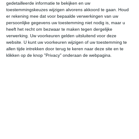
gedetailleerde informatie te bekijken en uw
Beste maanden
toestemmingskeuzes wijzigen alvorens akkoord te gaan.
Houd
er rekening mee dat voor bepaalde verwerkingen van uw
Over het algemeen mag je
april tot en met oktober
als
persoonlijke gegevens uw toestemming niet nodig is, maar u
beste reistijd voor de Costa del Sol beschouwen. April,
heeft het recht om bezwaar te maken tegen dergelijke
mei en oktober zijn vooral de goede maanden voor
verwerking. Uw voorkeuren gelden uitsluitend voor deze
wandelingen, culturele vakanties en om lekker in de
website. U kunt uw voorkeuren wijzigen of uw toestemming te
allen tijde intrekken door terug te keren naar deze site en te
buitenlucht actief bezig te zijn. De zomermaanden zijn
klikken op de knop "Privacy" onderaan de webpagina.
perfect voor een zonvakantie.
Strandvakantie aan de Costa del Sol
De beste reistijd voor een strandvakantie aan de Costa
del Sol is van
juni tot half september
. De kans op regen
is dan klein, de lucht is vaak (grotendeels) onbewolkt en
met temperaturen van 25 tot 32 graden in de middag
mag je spreken van uitstekende omstandigheden voor
een zonvakantie. Het zeewater is in juni nog iets aan de
frisse kant (ongeveer 20 graden). In juli en augustus is
de zeewatertemperatuur met gemiddeld 22-24 graden