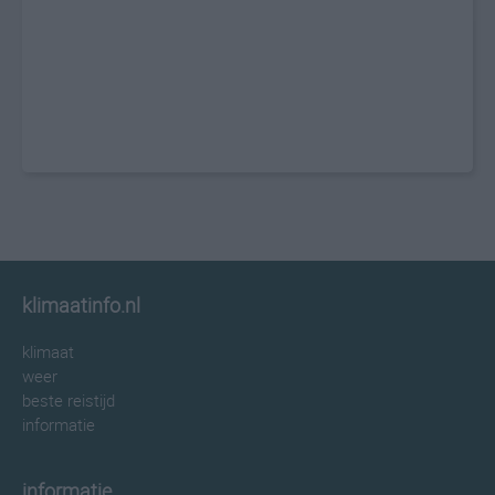
klimaatinfo.nl
klimaat
weer
beste reistijd
informatie
informatie