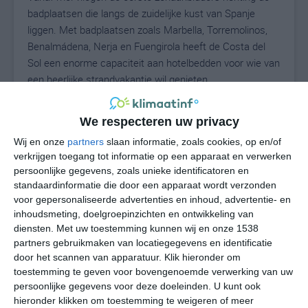
badplaatsen die langs de zuidelijke kust van Spanje
liggen. Met badplaatsen zoals Marbella, Torremolinos,
Benalmádena, Nerja en Fuengirola heeft de Costa del
Sol een enorme capaciteit aan hotelbedden voor wie van
een heerlijke strandvakantie wil genieten.
De Costa del Sol is een typische mediterrane
We respecteren uw privacy
bestemming. Dat vertaalt zich in warme droge zomers
Wij en onze
partners
slaan informatie, zoals cookies, op en/of
en milde nattere winters. Het neerslagpatroon en
verkrijgen toegang tot informatie op een apparaat en verwerken
temperatuurverloop binnen het jaar zijn gebruikelijk voor
persoonlijke gegevens, zoals unieke identificatoren en
bestemmingen die aan de Middellandse Zee liggen.
standaardinformatie die door een apparaat wordt verzonden
Kenmerkend voor de Costa del Sol is dat er geregeld
voor gepersonaliseerde advertenties en inhoud, advertentie- en
wind staat. De bijnaam is Costa del Viento, wat zoiets
inhoudsmeting, doelgroepinzichten en ontwikkeling van
als de winderige kust betekent. In de zomer waait de
diensten.
Met uw toestemming kunnen wij en onze 1538
partners gebruikmaken van locatiegegevens en identificatie
Levante geregeld in het westen van de Costa del Sol, in
door het scannen van apparatuur. Klik hieronder om
de omgeving van Estepona. Dit zorgt voor een
toestemming te geven voor bovengenoemde verwerking van uw
aangename verkoeling tijdens de overwegen warme
persoonlijke gegevens voor deze doeleinden. U kunt ook
zomerdagen.
hieronder klikken om toestemming te weigeren of meer