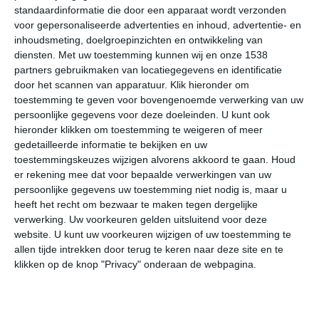
standaardinformatie die door een apparaat wordt verzonden
vakantiebestemming.
voor gepersonaliseerde advertenties en inhoud, advertentie- en
inhoudsmeting, doelgroepinzichten en ontwikkeling van
Wie naar Friesland reist, die moet rekening houden met
diensten.
Met uw toestemming kunnen wij en onze 1538
het feit dat het daar vaak wat koeler is dan elders in
partners gebruikmaken van locatiegegevens en identificatie
Nederland. Samen met Groningen, delen van Noord-
door het scannen van apparatuur. Klik hieronder om
Holland en de Waddeneilanden (die deels tot Friesland
toestemming te geven voor bovengenoemde verwerking van uw
behoren) kent Friesland de laagste gemiddelde
persoonlijke gegevens voor deze doeleinden. U kunt ook
hieronder klikken om toestemming te weigeren of meer
temperaturen van het land. Dat zorgt ervoor dat in de
gedetailleerde informatie te bekijken en uw
winter de kans hier groter is dat je op natuurijs kunt
toestemmingskeuzes wijzigen alvorens akkoord te gaan.
Houd
schaatsen en dat je in de zomer tijdens de heetste
er rekening mee dat voor bepaalde verwerkingen van uw
dagen in Friesland beter zit dan in de warmste gebieden
persoonlijke gegevens uw toestemming niet nodig is, maar u
van Nederland.
heeft het recht om bezwaar te maken tegen dergelijke
verwerking. Uw voorkeuren gelden uitsluitend voor deze
Fijnste maanden
website. U kunt uw voorkeuren wijzigen of uw toestemming te
allen tijde intrekken door terug te keren naar deze site en te
Als goed weer de bepalende factor is, dan is de periode
klikken op de knop "Privacy" onderaan de webpagina.
mei tot en met september
de beste reistijd voor
Friesland. Dit is de warmste periode, met de grootste
kans op zonnig weer. Vanaf de eerste aangename