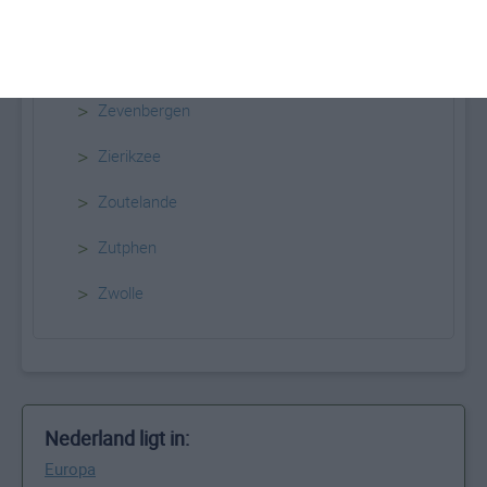
>
Zaandam
>
Zandvoort aan Zee
>
Zevenbergen
>
Zierikzee
>
Zoutelande
>
Zutphen
>
Zwolle
Nederland ligt in:
Europa