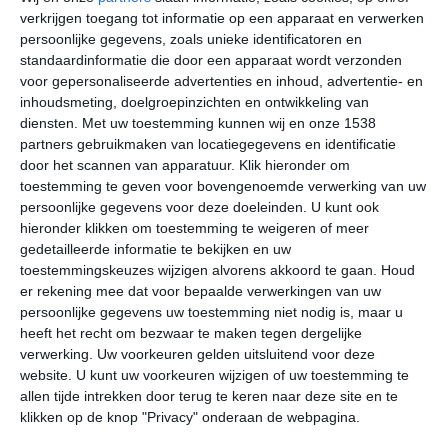
voeren. De ligging van deze straalstroom heeft veel
verkrijgen toegang tot informatie op een apparaat en verwerken
invloed op het uiteindelijke weer dat we hebben en kan
persoonlijke gegevens, zoals unieke identificatoren en
ervoor zorgen dat we wekenlang geteisterd worden door
standaardinformatie die door een apparaat wordt verzonden
de aanvoer van depressies.
voor gepersonaliseerde advertenties en inhoud, advertentie- en
inhoudsmeting, doelgroepinzichten en ontwikkeling van
diensten.
Met uw toestemming kunnen wij en onze 1538
partners gebruikmaken van locatiegegevens en identificatie
door het scannen van apparatuur. Klik hieronder om
Wind
toestemming te geven voor bovengenoemde verwerking van uw
persoonlijke gegevens voor deze doeleinden. U kunt ook
Het kan in Nederland soms flink waaien. De ligging aan
hieronder klikken om toestemming te weigeren of meer
de Noordzee zorgt ervoor dat Nederland kwetsbaar is
gedetailleerde informatie te bekijken en uw
toestemmingskeuzes wijzigen alvorens akkoord te gaan.
Houd
voor depressies die vanuit het westen aangevoerd
er rekening mee dat voor bepaalde verwerkingen van uw
worden. Diepe depressies kunnen voor harde wind
persoonlijke gegevens uw toestemming niet nodig is, maar u
zorgen. Dat is vooral aan de Nederlandse kust
heeft het recht om bezwaar te maken tegen dergelijke
merkbaar. Af en toe komt het tot een storm. In
verwerking. Uw voorkeuren gelden uitsluitend voor deze
tegenstelling tot wat mensen denken, is de winter het
website. U kunt uw voorkeuren wijzigen of uw toestemming te
seizoen waarin de meeste stormen voorkomen. Vooral
allen tijde intrekken door terug te keren naar deze site en te
in januari en februari kan het flink waaien. Zo was het in
klikken op de knop "Privacy" onderaan de webpagina.
februari 2022 flink raak. Met drie stormen in zes dagen