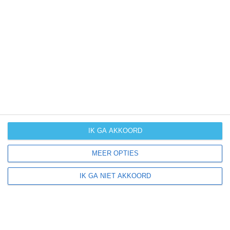
binnen een bepaalde periode. Hoe groot de kans op
winters weer, (extreme) hitte of orkanen is vind je vaak
niet terug in cijfers. Daarom bieden wij per maand
handige extra klimaatinfo.
januari
februari
maart
april
kans op
(zeer) warm
weer
kans op
IK GA AKKOORD
winters weer
MEER OPTIES
kans op
IK GA NIET AKKOORD
langdurige
neerslag
kans op
orkanen