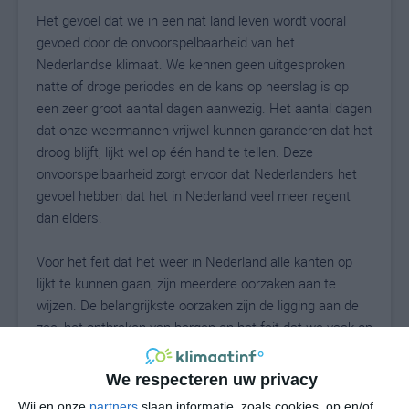
Het gevoel dat we in een nat land leven wordt vooral
gevoed door de onvoorspelbaarheid van het
Nederlandse klimaat. We kennen geen uitgesproken
natte of droge periodes en de kans op neerslag is op
een zeer groot aantal dagen aanwezig. Het aantal dagen
dat onze weermannen vrijwel kunnen garanderen dat het
droog blijft, lijkt wel op één hand te tellen. Deze
onvoorspelbaarheid zorgt ervoor dat Nederlanders het
gevoel hebben dat het in Nederland veel meer regent
dan elders.
Voor het feit dat het weer in Nederland alle kanten op
lijkt te kunnen gaan, zijn meerdere oorzaken aan te
wijzen. De belangrijkste oorzaken zijn de ligging aan de
zee, het ontbreken van bergen en het feit dat we vaak op
een scheidslijn van warm en kouder weer liggen. De
hoger gelegen straalstroom heeft vrijwel onbeperkt kans
We respecteren uw privacy
om depressies uit westelijke richting over zee aan te
Wij en onze
partners
slaan informatie, zoals cookies, op en/of