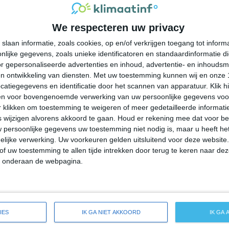
34°
16°
32°
15°
31°
14°
29°
21°
We respecteren uw privacy
35°C
36°C
34°C
28°C
25°C
slaan informatie, zoals cookies, op en/of verkrijgen toegang tot infor
lijke gegevens, zoals unieke identificatoren en standaardinformatie d
13:00
16:00
19:00
22:00
01:00
r gepersonaliseerde advertenties en inhoud, advertentie- en inhoudsm
n ontwikkeling van diensten.
Met uw toestemming kunnen wij en onze 
atiegegevens en identificatie door het scannen van apparatuur. Klik 
en voor bovengenoemde verwerking van uw persoonlijke gegevens voo
13:00
16:00
19:00
22:00
01:00
 klikken om toestemming te weigeren of meer gedetailleerde informatie
wijzigen alvorens akkoord te gaan.
Houd er rekening mee dat voor b
 persoonlijke gegevens uw toestemming niet nodig is, maar u heeft h
NNO 2
NW 2
W 1
WZW 2
ZZW 2
lijke verwerking. Uw voorkeuren gelden uitsluitend voor deze website
of uw toestemming te allen tijde intrekken door terug te keren naar deze
" onderaan de webpagina.
13:00
16:00
19:00
22:00
01:00
eide weersverwachting voor Yerington
IES
IK GA NIET AKKOORD
IK GA