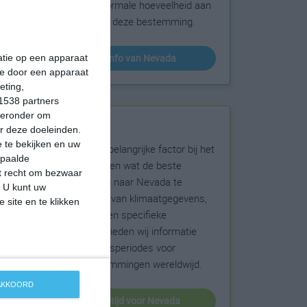
sneeuw en de normale hoeveelheid aan
zonneschijn voor deze bestemming.
klimaatinfo van Nevada
matie op een apparaat
ie door een apparaat
eting,
1538 partners
hieronder om
Beste reistijd
r deze doeleinden.
 te bekijken en uw
Het weer is een belangrijke factor bij het
epaalde
reizen. Wil je weten wat de beste
et recht om bezwaar
maanden zijn om naar Nevada te
. U kunt uw
reizen? Op basis van klimaatgegevens,
 site en te klikken
weersextremen en specifieke
weerinformatie bieden wij informatie
over de beste reisperiodes voor
duizenden bestemmingen wereldwijd.
 AKKOORD
beste reistijd voor Nevada