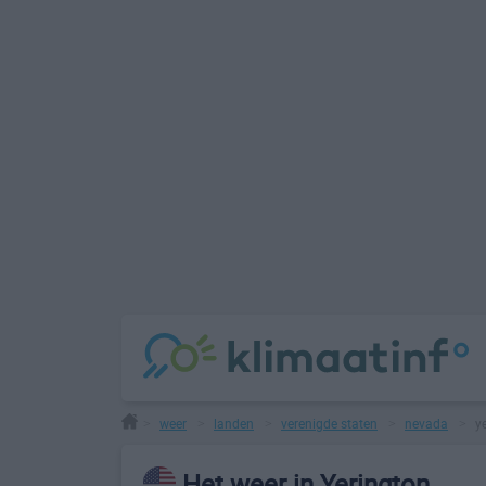
weer
landen
verenigde staten
nevada
y
>
>
>
>
>
Het weer in Yerington