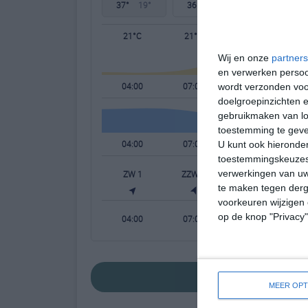
37°
19°
36°
19°
35°
17°
21°C
21°C
31°C
Wij en onze
partners
en verwerken persoon
04:00
07:00
10:00
wordt verzonden voo
doelgroepinzichten e
gebruikmaken van loc
toestemming te gev
04:00
07:00
10:00
U kunt ook hieronder
toestemmingskeuzes 
verwerkingen van uw
ZW 1
ZZW 1
ONO 1
te maken tegen derge
voorkeuren wijzigen 
op de knop "Privacy
04:00
07:00
10:00
bekijk de uitgebr
MEER OPT