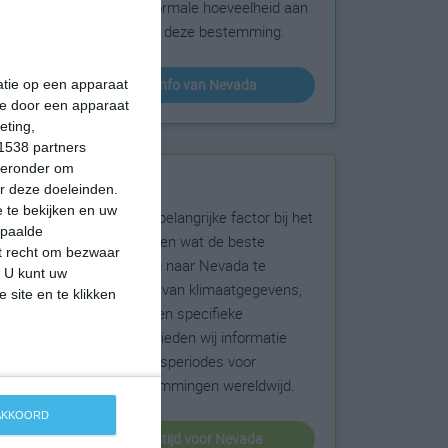
sneeuw en de normale hoeveelheid aan
zonneschijn voor deze bestemming.
klimaatinfo van Nevada
matie op een apparaat
ie door een apparaat
eting,
1538 partners
hieronder om
Beste reistijd
r deze doeleinden.
 te bekijken en uw
Het weer is een belangrijke factor bij het
epaalde
reizen. Wil je weten wat de beste
et recht om bezwaar
maanden zijn om naar Nevada te
. U kunt uw
reizen? Op basis van klimaatgegevens,
 site en te klikken
weersextremen en specifieke
weerinformatie bieden wij informatie
over de beste reisperiodes voor
duizenden bestemmingen wereldwijd.
 AKKOORD
beste reistijd voor Nevada