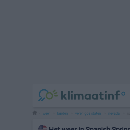
weer
landen
verenigde staten
nevada
s
>
>
>
>
>
Het weer in Spanish Sprin