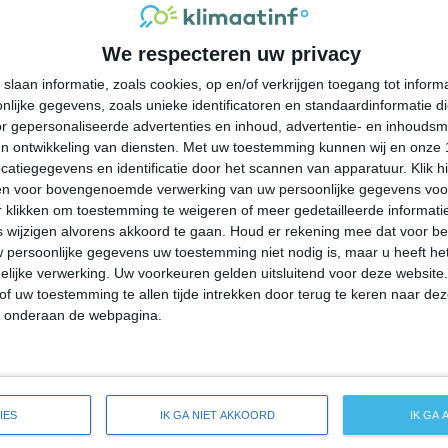
34°
17°
33°
16°
31°
16°
28°
20°
We respecteren uw privacy
34°C
36°C
35°C
30°C
25°C
slaan informatie, zoals cookies, op en/of verkrijgen toegang tot infor
lijke gegevens, zoals unieke identificatoren en standaardinformatie d
12:00
15:00
18:00
21:00
00:00
r gepersonaliseerde advertenties en inhoud, advertentie- en inhoudsm
n ontwikkeling van diensten.
Met uw toestemming kunnen wij en onze 
atiegegevens en identificatie door het scannen van apparatuur. Klik 
en voor bovengenoemde verwerking van uw persoonlijke gegevens voo
12:00
15:00
18:00
21:00
00:00
 klikken om toestemming te weigeren of meer gedetailleerde informatie
wijzigen alvorens akkoord te gaan.
Houd er rekening mee dat voor b
 persoonlijke gegevens uw toestemming niet nodig is, maar u heeft h
ZZW 1
WZW 2
W 2
WNW 2
N 2
lijke verwerking. Uw voorkeuren gelden uitsluitend voor deze website
of uw toestemming te allen tijde intrekken door terug te keren naar deze
" onderaan de webpagina.
12:00
15:00
18:00
21:00
00:00
e weersverwachting voor Spanish Springs
IES
IK GA NIET AKKOORD
IK GA