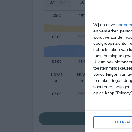
37°
19°
36°
19°
35°
18°
25°C
19°C
27°C
Wij en onze
partners
en verwerken persoon
03:00
06:00
09:00
wordt verzonden voo
doelgroepinzichten e
gebruikmaken van loc
toestemming te gev
03:00
06:00
09:00
U kunt ook hieronder
toestemmingskeuzes 
verwerkingen van uw
NNW 1
NNW 1
W 1
te maken tegen derge
voorkeuren wijzigen 
op de knop "Privacy
03:00
06:00
09:00
bekijk de uitgebreid
MEER OPT