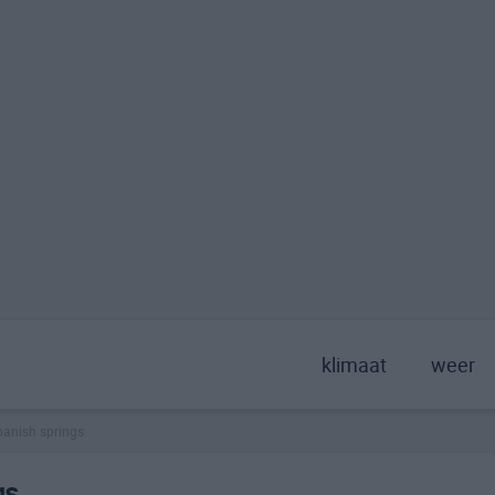
klimaat
weer
panish springs
gs