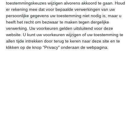
toestemmingskeuzes wijzigen alvorens akkoord te gaan.
Houd
W
er rekening mee dat voor bepaalde verwerkingen van uw
persoonlijke gegevens uw toestemming niet nodig is, maar u
do
vr
za
zo
ma
heeft het recht om bezwaar te maken tegen dergelijke
verwerking. Uw voorkeuren gelden uitsluitend voor deze
website. U kunt uw voorkeuren wijzigen of uw toestemming te
allen tijde intrekken door terug te keren naar deze site en te
37°
16°
37°
17°
37°
19°
36°
18°
35°
17°
klikken op de knop "Privacy" onderaan de webpagina.
28°C
34°C
36°C
36°C
29°C
24
09:00
12:00
15:00
18:00
21:00
00
09:00
12:00
15:00
18:00
21:00
00
NO 1
ONO 1
W 2
W 2
ZW 2
ZZ