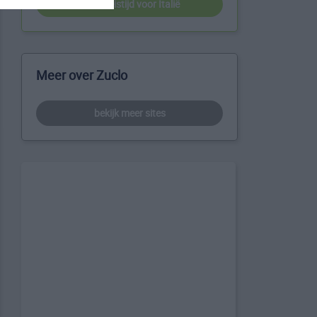
beste reistijd voor Italië
Meer over Zuclo
bekijk meer sites