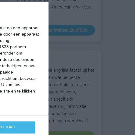
hoeveelheid aan zonneschijn voor deze
bestemming.
matie op een apparaat
klimaatinfo van Trentino-Zuid-Tirol
ie door een apparaat
eting,
1538 partners
hieronder om
Beste reistijd
r deze doeleinden.
 te bekijken en uw
Het weer is een belangrijke factor bij het
epaalde
reizen. Wil je weten wat de beste
et recht om bezwaar
maanden zijn om naar Italië te reizen?
. U kunt uw
 site en te klikken
Op basis van klimaatgegevens,
weersextremen en specifieke
weerinformatie bieden wij informatie
over de beste reisperiodes voor
duizenden bestemmingen wereldwijd.
 AKKOORD