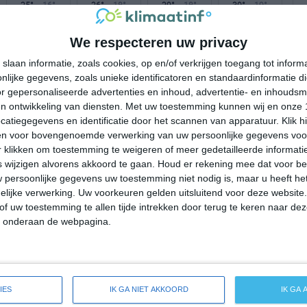
25°
16°
26°
18°
29°
18°
30°
19°
18°C
17°C
16°C
21°C
25°C
We respecteren uw privacy
slaan informatie, zoals cookies, op en/of verkrijgen toegang tot infor
lijke gegevens, zoals unieke identificatoren en standaardinformatie d
00:00
03:00
06:00
09:00
12:00
r gepersonaliseerde advertenties en inhoud, advertentie- en inhoudsm
n ontwikkeling van diensten.
Met uw toestemming kunnen wij en onze 
atiegegevens en identificatie door het scannen van apparatuur. Klik 
en voor bovengenoemde verwerking van uw persoonlijke gegevens voo
00:00
03:00
06:00
09:00
12:00
 klikken om toestemming te weigeren of meer gedetailleerde informatie
wijzigen alvorens akkoord te gaan.
Houd er rekening mee dat voor b
NW 1
NW 1
NW 1
ZO 1
ZO 1
 persoonlijke gegevens uw toestemming niet nodig is, maar u heeft h
lijke verwerking. Uw voorkeuren gelden uitsluitend voor deze website
of uw toestemming te allen tijde intrekken door terug te keren naar deze
00:00
03:00
06:00
09:00
12:00
" onderaan de webpagina.
breide weersverwachting voor Zuclo
IES
IK GA NIET AKKOORD
IK GA