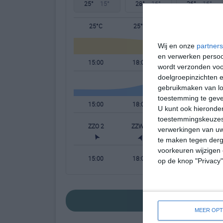
25°
15°
28°
16°
26°
16°
25°C
25°C
20°C
Wij en onze
partners
en verwerken persoon
15:00
18:00
21:00
wordt verzonden voo
doelgroepinzichten e
gebruikmaken van loc
toestemming te gev
15:00
18:00
21:00
U kunt ook hieronder
toestemmingskeuzes 
ZZO 2
ZZW 1
NNO 1
W
verwerkingen van uw
te maken tegen derge
voorkeuren wijzigen 
15:00
18:00
21:00
op de knop "Privacy
bekijk de uitge
MEER OPT