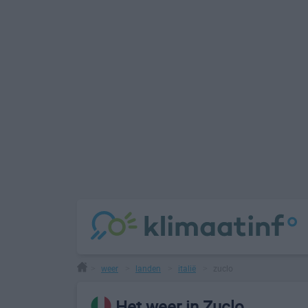
weer
landen
italië
zuclo
>
>
>
>
Het weer in Zuclo