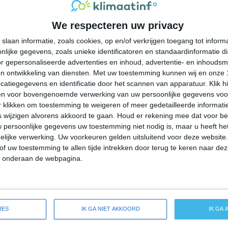
38°
22°
38°
23°
36°
23°
39°
21°
We respecteren uw privacy
23°C
21°C
30°C
36°C
34°C
slaan informatie, zoals cookies, op en/of verkrijgen toegang tot infor
lijke gegevens, zoals unieke identificatoren en standaardinformatie d
r gepersonaliseerde advertenties en inhoud, advertentie- en inhoudsm
n ontwikkeling van diensten.
Met uw toestemming kunnen wij en onze 
04:00
07:00
10:00
13:00
16:00
atiegegevens en identificatie door het scannen van apparatuur. Klik 
en voor bovengenoemde verwerking van uw persoonlijke gegevens voo
 klikken om toestemming te weigeren of meer gedetailleerde informatie
wijzigen alvorens akkoord te gaan.
Houd er rekening mee dat voor b
04:00
07:00
10:00
13:00
16:00
 persoonlijke gegevens uw toestemming niet nodig is, maar u heeft h
lijke verwerking. Uw voorkeuren gelden uitsluitend voor deze website
ONO 0
O 1
ZZO 0
O 2
ONO 3
of uw toestemming te allen tijde intrekken door terug te keren naar deze
" onderaan de webpagina.
04:00
07:00
10:00
13:00
16:00
IES
IK GA NIET AKKOORD
IK GA
rsverwachting voor Uggia-Pazzera-Bizzarrino