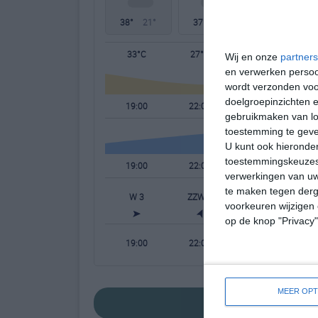
38°
21°
37°
21°
38°
21°
33°C
27°C
25°C
Wij en onze
partners
en verwerken persoon
wordt verzonden voo
doelgroepinzichten e
19:00
22:00
01:00
gebruikmaken van loc
toestemming te gev
U kunt ook hieronder
toestemmingskeuzes 
19:00
22:00
01:00
verwerkingen van uw
te maken tegen derge
W 3
ZZW 1
O 1
voorkeuren wijzigen 
op de knop "Privacy
19:00
22:00
01:00
MEER OPT
bekijk de uitgebreide wee