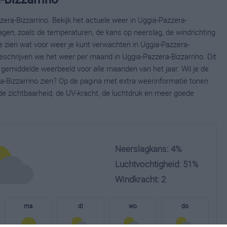
era-Bizzarrino. Bekijk het actuele weer in Uggia-Pazzera-
agen, zoals de temperaturen, de kans op neerslag, de windrichting
 zien wat voor weer je kunt verwachten in Uggia-Pazzera-
beschrijven we het weer per maand in Uggia-Pazzera-Bizzarrino. Dit
 gemiddelde weerbeeld voor alle maanden van het jaar. Wil je de
a-Bizzarrino zien? Op de pagina met extra weerinformatie tonen
e zichtbaarheid, de UV-kracht, de luchtdruk en meer goede
Neerslagkans: 4%
Luchtvochtigheid: 51%
Windkracht: 2
ma
di
wo
do