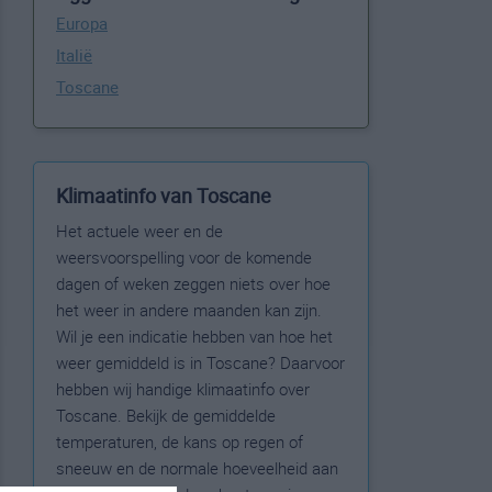
Europa
Italië
Toscane
Klimaatinfo van Toscane
Het actuele weer en de
weersvoorspelling voor de komende
dagen of weken zeggen niets over hoe
het weer in andere maanden kan zijn.
Wil je een indicatie hebben van hoe het
weer gemiddeld is in Toscane? Daarvoor
hebben wij handige klimaatinfo over
Toscane. Bekijk de gemiddelde
temperaturen, de kans op regen of
sneeuw en de normale hoeveelheid aan