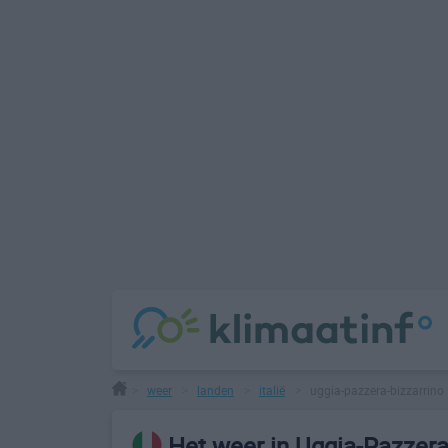
weer
landen
italië
uggia-pazzera-bizzarrino
>
>
>
>
Het weer in Uggia-Pazzera