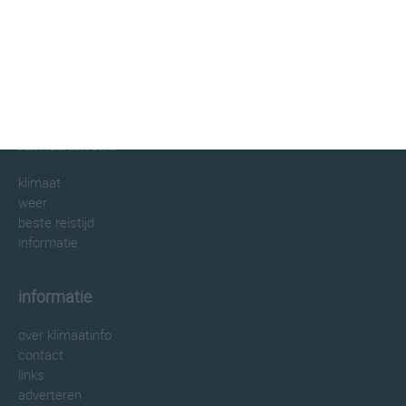
klimaatinfo.nl
klimaat
weer
beste reistijd
informatie
informatie
over klimaatinfo
contact
links
adverteren