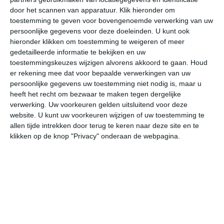
door het scannen van apparatuur. Klik hieronder om
toestemming te geven voor bovengenoemde verwerking van uw
30°
22°
31°
22°
31°
22°
31°
22°
31°
22°
persoonlijke gegevens voor deze doeleinden. U kunt ook
hieronder klikken om toestemming te weigeren of meer
30°C
28°C
24°C
23°C
22°C
22
gedetailleerde informatie te bekijken en uw
toestemmingskeuzes wijzigen alvorens akkoord te gaan.
Houd
er rekening mee dat voor bepaalde verwerkingen van uw
persoonlijke gegevens uw toestemming niet nodig is, maar u
15:00
18:00
21:00
00:00
03:00
06
heeft het recht om bezwaar te maken tegen dergelijke
verwerking. Uw voorkeuren gelden uitsluitend voor deze
website. U kunt uw voorkeuren wijzigen of uw toestemming te
allen tijde intrekken door terug te keren naar deze site en te
15:00
18:00
21:00
00:00
03:00
06
klikken op de knop "Privacy" onderaan de webpagina.
NNW 3
NNW 2
NO 1
Z 2
Z 2
ZZ
15:00
18:00
21:00
00:00
03:00
06