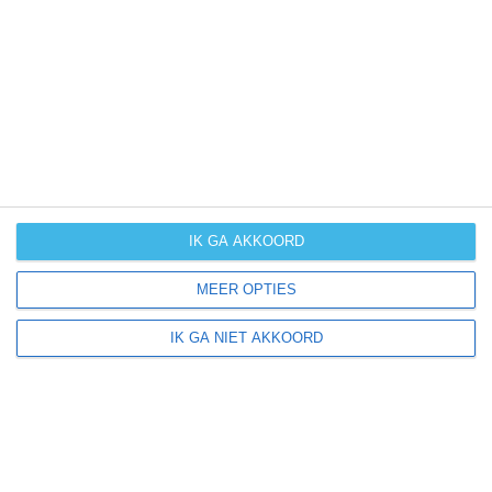
UV-index
UV 9
Tripi ligt in:
Europa
Italië
Sicilië
IK GA AKKOORD
MEER OPTIES
Klimaatinfo van Sicilië
IK GA NIET AKKOORD
Het actuele weer en de weersvoorspelling voor de
komende dagen of weken zeggen niets over hoe het
weer in andere maanden kan zijn. Wil je een indicatie
hebben van hoe het weer gemiddeld is in Sicilië?
Daarvoor hebben wij handige klimaatinfo over Sicilië.