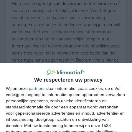
Het op de hoogte zijn van de verwachte temperaturen of
kans op neerslag is niet altijd voldoende. Voor het gros
van de mensen is een globale weersverwachting
genoeg. Er zijn situaties te bedenken waarbij je meer wilt
weten over het weer. Zo kan de gevoelstemperatuur
belangrijker zijn dan de daadwerkelijke temperatuur.
Informatie over de dekkingsgraad van de bewolking zegt
soms meer over het te verwachten weerbeeld dan het
percentage kans op zonneschijn. Daarom vind je hier de
uitgebreide weersvoorspelling voor Tripi.
We respecteren uw privacy
Wij en onze
partners
slaan informatie, zoals cookies, op en/of
26
N
°C
verkrijgen toegang tot informatie op een apparaat en verwerken
L
persoonlijke gegevens, zoals unieke identificatoren en
standaardinformatie die door een apparaat wordt verzonden
W
voor gepersonaliseerde advertenties en inhoud, advertentie- en
inhoudsmeting, doelgroepinzichten en ontwikkeling van
vr
za
zo
ma
di
diensten.
Met uw toestemming kunnen wij en onze 1538
partners gebruikmaken van locatiegegevens en identificatie