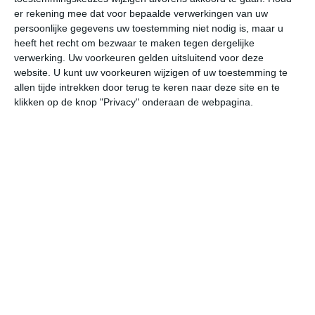
er rekening mee dat voor bepaalde verwerkingen van uw
persoonlijke gegevens uw toestemming niet nodig is, maar u
vr
za
zo
ma
di
heeft het recht om bezwaar te maken tegen dergelijke
verwerking. Uw voorkeuren gelden uitsluitend voor deze
website. U kunt uw voorkeuren wijzigen of uw toestemming te
30°
27°
31°
26°
31°
26°
31°
26°
30°
26°
allen tijde intrekken door terug te keren naar deze site en te
klikken op de knop "Privacy" onderaan de webpagina.
28°C
27°C
26°C
26°C
28°C
30
22:00
01:00
04:00
07:00
10:00
13
22:00
01:00
04:00
07:00
10:00
13
NO 2
NNO 1
NO 1
ONO 1
NNO 3
NO
22:00
01:00
04:00
07:00
10:00
13