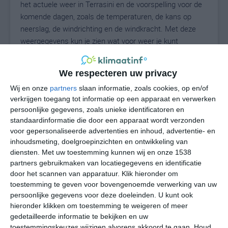
het actuele weer in Terrasini en de voorspelling voor de
komende dagen, zoals de temperaturen, de kans op
neerslag, de windrichting en de windkracht. Met deze
weergegevens kun je zien wat voor weer je kunt
verwachten in Terrasini. Op basis van de
klimaatstatistieken beschrijven we het weer per maand
We respecteren uw privacy
in Terrasini. Dit is geen langetermijnverwachting, maar
Wij en onze
partners
slaan informatie, zoals cookies, op en/of
geeft het gemiddelde weerbeeld voor alle maanden van
verkrijgen toegang tot informatie op een apparaat en verwerken
het jaar. Wil je de uitgebreide weersverwachting voor
persoonlijke gegevens, zoals unieke identificatoren en
Terrasini zien? Op de pagina met extra weerinformatie
standaardinformatie die door een apparaat wordt verzonden
tonen we de kans op sneeuw, de gevoelstemperatuur,
voor gepersonaliseerde advertenties en inhoud, advertentie- en
de zichtbaarheid, de UV-kracht, de luchtdruk en meer
inhoudsmeting, doelgroepinzichten en ontwikkeling van
goede weerinfo.
diensten.
Met uw toestemming kunnen wij en onze 1538
partners gebruikmaken van locatiegegevens en identificatie
door het scannen van apparatuur. Klik hieronder om
toestemming te geven voor bovengenoemde verwerking van uw
29
N
persoonlijke gegevens voor deze doeleinden. U kunt ook
°C
hieronder klikken om toestemming te weigeren of meer
L
gedetailleerde informatie te bekijken en uw
W
toestemmingskeuzes wijzigen alvorens akkoord te gaan.
Houd