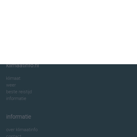
klimaatinfo.nl
klimaat
weer
beste reistijd
informatie
informatie
over klimaatinfo
contact