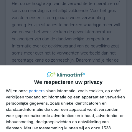
Het op de hoogte zijn van de verwachte temperaturen of
kans op neerslag is niet altijd voldoende. Voor het gros
van de mensen is een globale weersverwachting
genoeg. Er zijn situaties te bedenken waarbij je meer wilt
weten over het weer. Zo kan de gevoelstemperatuur
belangrijker zijn dan de daadwerkelijke temperatuur.
Informatie over de dekkingsgraad van de bewolking zegt
soms meer over het te verwachten weerbeeld dan het
percentage kans op zonneschijn. Daarom vind je hier de
uitgebreide weersvoorspelling voor Sulmona.
We respecteren uw privacy
25
Wij en onze
partners
slaan informatie, zoals cookies, op en/of
N
°C
verkrijgen toegang tot informatie op een apparaat en verwerken
L
persoonlijke gegevens, zoals unieke identificatoren en
W
standaardinformatie die door een apparaat wordt verzonden
voor gepersonaliseerde advertenties en inhoud, advertentie- en
inhoudsmeting, doelgroepinzichten en ontwikkeling van
vr
za
zo
ma
di
diensten.
Met uw toestemming kunnen wij en onze 1538