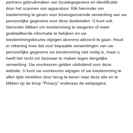
partners gebruikmaken van locatiegegevens en identificatie
door het scannen van apparatuur. Klik hieronder om
toestemming te geven voor bovengenoemde verwerking van uw
33°
20°
32°
19°
31°
17°
33°
19°
33°
20°
persoonlijke gegevens voor deze doeleinden. U kunt ook
hieronder klikken om toestemming te weigeren of meer
27°C
32°C
33°C
27°C
23°C
21
gedetailleerde informatie te bekijken en uw
toestemmingskeuzes wijzigen alvorens akkoord te gaan.
Houd
er rekening mee dat voor bepaalde verwerkingen van uw
09:00
12:00
15:00
18:00
21:00
00
persoonlijke gegevens uw toestemming niet nodig is, maar u
heeft het recht om bezwaar te maken tegen dergelijke
verwerking. Uw voorkeuren gelden uitsluitend voor deze
website. U kunt uw voorkeuren wijzigen of uw toestemming te
09:00
12:00
15:00
18:00
21:00
00
allen tijde intrekken door terug te keren naar deze site en te
klikken op de knop "Privacy" onderaan de webpagina.
WNW 1
NW 3
NNW 3
WNW 1
OZO 1
OZ
09:00
12:00
15:00
18:00
21:00
00