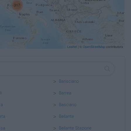
317
Leaflet
| ©
OpenStreetMap
contributors
>
Barisciano
>
li
Barrea
>
ta
Basciano
>
eta
Bellante
>
ssa
Bellante Stazione