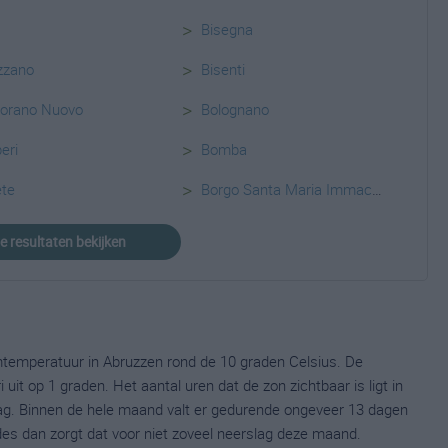
>
Bisegna
>
zzano
Bisenti
>
sorano Nuovo
Bolognano
>
eri
Bomba
>
ete
Borgo Santa Maria Immacolata
le resultaten bekijken
temperatuur in Abruzzen rond de 10 graden Celsius. De
t op 1 graden. Het aantal uren dat de zon zichtbaar is ligt in
ag. Binnen de hele maand valt er gedurende ongeveer 13 dagen
ldes dan zorgt dat voor niet zoveel neerslag deze maand.