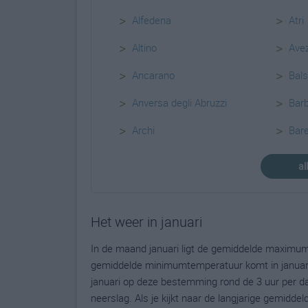
>
>
Alfedena
Atri
>
>
Altino
Ave
>
>
Ancarano
Bal
>
>
Anversa degli Abruzzi
Barb
>
>
Archi
Bar
al
Het weer in januari
In de maand januari ligt de gemiddelde maximum
gemiddelde minimumtemperatuur komt in januari ui
januari op deze bestemming rond de 3 uur per d
neerslag. Als je kijkt naar de langjarige gemidde