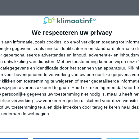
mtemperatuur in Abruzzen rond de 11 graden Celsius. De
it op 2 graden. Het aantal uren dat de zon zichtbaar is ligt in
We respecteren uw privacy
dag. Binnen de hele maand valt er gedurende ongeveer 12 dagen
slaan informatie, zoals cookies, op en/of verkrijgen toegang tot infor
ldes dan zorgt dat voor niet zoveel neerslag deze maand.
lijke gegevens, zoals unieke identificatoren en standaardinformatie d
r gepersonaliseerde advertenties en inhoud, advertentie- en inhoudsm
n ontwikkeling van diensten.
Met uw toestemming kunnen wij en onze 
atiegegevens en identificatie door het scannen van apparatuur. Klik 
emperatuur in Abruzzen rond de 14 graden Celsius. De
en voor bovengenoemde verwerking van uw persoonlijke gegevens voo
 op 4 graden. Het aantal uren dat de zon zichtbaar is ligt in
 klikken om toestemming te weigeren of meer gedetailleerde informatie
g. Binnen de hele maand valt er gedurende ongeveer 13 dagen
wijzigen alvorens akkoord te gaan.
Houd er rekening mee dat voor b
ldes dan zorgt dat voor een redelijke hoeveelheid neerslag
 persoonlijke gegevens uw toestemming niet nodig is, maar u heeft h
lijke verwerking. Uw voorkeuren gelden uitsluitend voor deze website
of uw toestemming te allen tijde intrekken door terug te keren naar deze
" onderaan de webpagina.
emperatuur in Abruzzen rond de 17 graden Celsius. De gemiddelde
 Het aantal uren dat de zon zichtbaar is ligt in april op deze