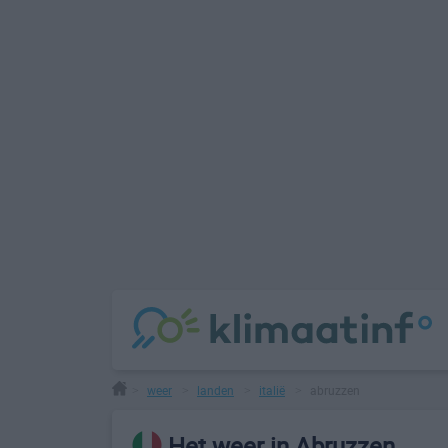
weer
landen
italië
abruzzen
>
>
>
>
Het weer in Abruzzen