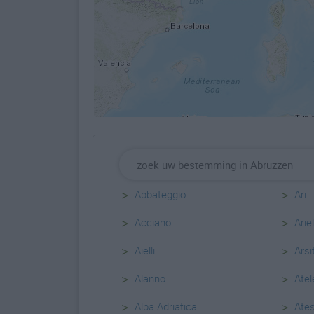
>
>
Abbateggio
Ari
>
>
Acciano
Ariel
>
>
Aielli
Arsi
>
>
Alanno
Atel
>
>
Alba Adriatica
Ate