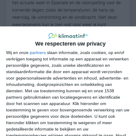
het actuele weer in Spianate en de voorspelling voor de
komende dagen, zoals de temperaturen, de kans op
neerslag, de windrichting en de windkracht. Met deze
weergegevens kun je zien wat voor weer je kunt
verwachten in Spianate. Op basis van de
klimaatstatistieken beschrijven we het weer per maand
We respecteren uw privacy
in Spianate. Dit is geen langetermijnverwachting, maar
Wij en onze
partners
slaan informatie, zoals cookies, op en/of
geeft het gemiddelde weerbeeld voor alle maanden van
verkrijgen toegang tot informatie op een apparaat en verwerken
het jaar. Wil je de uitgebreide weersverwachting voor
persoonlijke gegevens, zoals unieke identificatoren en
Spianate zien? Op de pagina met extra weerinformatie
standaardinformatie die door een apparaat wordt verzonden
tonen we de kans op sneeuw, de gevoelstemperatuur,
voor gepersonaliseerde advertenties en inhoud, advertentie- en
de zichtbaarheid, de UV-kracht, de luchtdruk en meer
inhoudsmeting, doelgroepinzichten en ontwikkeling van
goede weerinfo.
diensten.
Met uw toestemming kunnen wij en onze 1538
partners gebruikmaken van locatiegegevens en identificatie
door het scannen van apparatuur. Klik hieronder om
toestemming te geven voor bovengenoemde verwerking van uw
28
N
persoonlijke gegevens voor deze doeleinden. U kunt ook
°C
hieronder klikken om toestemming te weigeren of meer
L
gedetailleerde informatie te bekijken en uw
W
toestemmingskeuzes wijzigen alvorens akkoord te gaan.
Houd