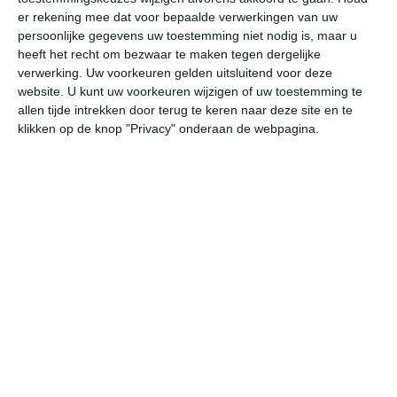
er rekening mee dat voor bepaalde verwerkingen van uw
persoonlijke gegevens uw toestemming niet nodig is, maar u
ma
di
wo
do
vr
heeft het recht om bezwaar te maken tegen dergelijke
verwerking. Uw voorkeuren gelden uitsluitend voor deze
website. U kunt uw voorkeuren wijzigen of uw toestemming te
36°
21°
38°
22°
39°
22°
39°
23°
38°
23°
allen tijde intrekken door terug te keren naar deze site en te
klikken op de knop "Privacy" onderaan de webpagina.
36°C
36°C
33°C
27°C
23°C
22
13:00
16:00
19:00
22:00
01:00
04
13:00
16:00
19:00
22:00
01:00
04
W 2
W 3
W 3
WZW 1
ZW 1
NW
13:00
16:00
19:00
22:00
01:00
04