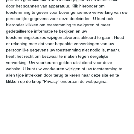
door het scannen van apparatuur. Klik hieronder om
toestemming te geven voor bovengenoemde verwerking van uw
35°
21°
38°
22°
36°
22°
37°
23°
38°
23°
persoonlijke gegevens voor deze doeleinden. U kunt ook
hieronder klikken om toestemming te weigeren of meer
34°C
30°C
25°C
23°C
22°C
23
gedetailleerde informatie te bekijken en uw
toestemmingskeuzes wijzigen alvorens akkoord te gaan.
Houd
er rekening mee dat voor bepaalde verwerkingen van uw
persoonlijke gegevens uw toestemming niet nodig is, maar u
17:00
20:00
23:00
02:00
05:00
08
heeft het recht om bezwaar te maken tegen dergelijke
verwerking. Uw voorkeuren gelden uitsluitend voor deze
website. U kunt uw voorkeuren wijzigen of uw toestemming te
allen tijde intrekken door terug te keren naar deze site en te
17:00
20:00
23:00
02:00
05:00
08
klikken op de knop "Privacy" onderaan de webpagina.
WZW 3
NW 2
NW 1
NNW 2
NNW 2
NN
17:00
20:00
23:00
02:00
05:00
08