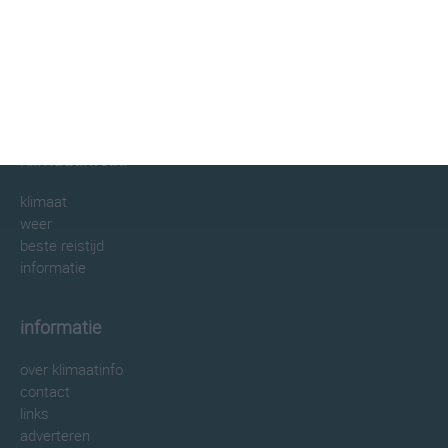
klimaatinfo.nl
klimaat
weer
beste reistijd
informatie
informatie
over klimaatinfo
contact
links
adverteren