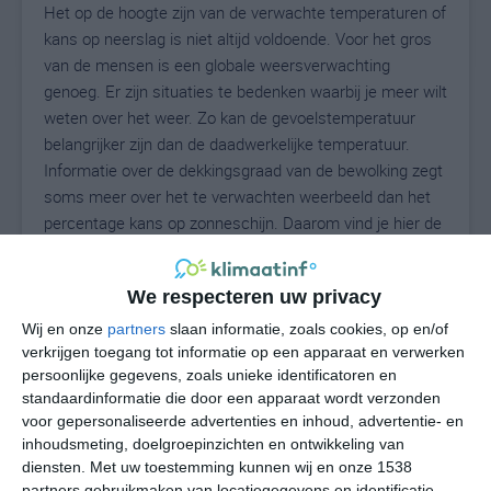
Het op de hoogte zijn van de verwachte temperaturen of
kans op neerslag is niet altijd voldoende. Voor het gros
van de mensen is een globale weersverwachting
genoeg. Er zijn situaties te bedenken waarbij je meer wilt
weten over het weer. Zo kan de gevoelstemperatuur
belangrijker zijn dan de daadwerkelijke temperatuur.
Informatie over de dekkingsgraad van de bewolking zegt
soms meer over het te verwachten weerbeeld dan het
percentage kans op zonneschijn. Daarom vind je hier de
uitgebreide weersvoorspelling voor Silanus.
We respecteren uw privacy
Wij en onze
partners
slaan informatie, zoals cookies, op en/of
28
N
°C
verkrijgen toegang tot informatie op een apparaat en verwerken
L
persoonlijke gegevens, zoals unieke identificatoren en
standaardinformatie die door een apparaat wordt verzonden
W
voor gepersonaliseerde advertenties en inhoud, advertentie- en
inhoudsmeting, doelgroepinzichten en ontwikkeling van
undefined
ma
di
wo
do
diensten.
Met uw toestemming kunnen wij en onze 1538
partners gebruikmaken van locatiegegevens en identificatie