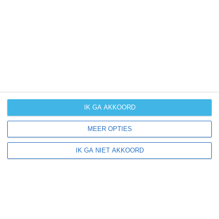
UV-index
UV 0
Silanus ligt in:
Europa
Italië
Sardinië
IK GA AKKOORD
MEER OPTIES
Klimaatinfo van Sardinië
IK GA NIET AKKOORD
Het actuele weer en de weersvoorspelling voor de
komende dagen of weken zeggen niets over hoe het
weer in andere maanden kan zijn. Wil je een indicatie
hebben van hoe het weer gemiddeld is in Sardinië?
Daarvoor hebben wij handige klimaatinfo over Sardinië.