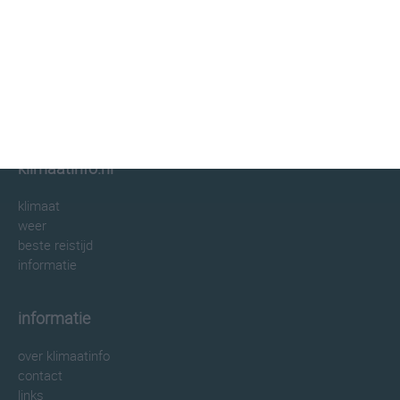
klimaatinfo.nl
klimaat
weer
beste reistijd
informatie
informatie
over klimaatinfo
contact
links