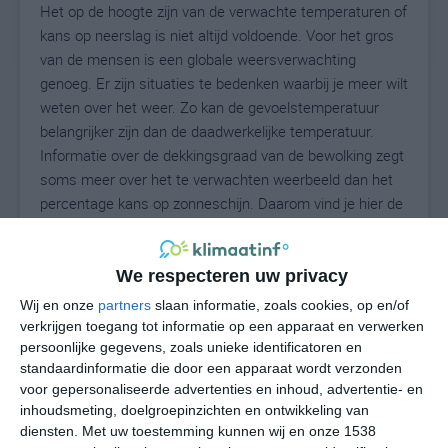
Het op de hoogte zijn van de verwachte temperaturen of
kans op neerslag is niet altijd voldoende. Voor het gros
van de mensen is een globale weersverwachting
genoeg. Er zijn situaties te bedenken waarbij je meer wilt
weten over het weer. Zo kan de gevoelstemperatuur
belangrijker zijn dan de daadwerkelijke temperatuur.
Informatie over de dekkingsgraad van de bewolking zegt
soms meer over het te verwachten weerbeeld dan het
percentage kans op zonneschijn. Daarom vind je hier de
uitgebreide weersvoorspelling voor Sestriere.
We respecteren uw privacy
15
Wij en onze
partners
slaan informatie, zoals cookies, op en/of
N
°C
verkrijgen toegang tot informatie op een apparaat en verwerken
L
persoonlijke gegevens, zoals unieke identificatoren en
standaardinformatie die door een apparaat wordt verzonden
W
voor gepersonaliseerde advertenties en inhoud, advertentie- en
inhoudsmeting, doelgroepinzichten en ontwikkeling van
vr
za
zo
ma
di
diensten.
Met uw toestemming kunnen wij en onze 1538