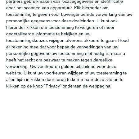
partners gebruikmaken van locatiegegevens en identificatie
door het scannen van apparatuur. Klik hieronder om
toestemming te geven voor bovengenoemde verwerking van uw
21°
11°
21°
11°
21°
12°
19°
11°
18°
11°
persoonlijke gegevens voor deze doeleinden. U kunt ook
hieronder klikken om toestemming te weigeren of meer
18°C
21°C
19°C
17°C
13°C
12
gedetailleerde informatie te bekijken en uw
toestemmingskeuzes wijzigen alvorens akkoord te gaan.
Houd
er rekening mee dat voor bepaalde verwerkingen van uw
11:00
14:00
17:00
20:00
23:00
02
persoonlijke gegevens uw toestemming niet nodig is, maar u
heeft het recht om bezwaar te maken tegen dergelijke
verwerking. Uw voorkeuren gelden uitsluitend voor deze
website. U kunt uw voorkeuren wijzigen of uw toestemming te
11:00
14:00
17:00
20:00
23:00
02
allen tijde intrekken door terug te keren naar deze site en te
klikken op de knop "Privacy" onderaan de webpagina.
NNW 1
NNO 2
NO 2
NNO 2
NNO 1
OZ
11:00
14:00
17:00
20:00
23:00
02