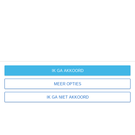
UV-index
UV 3
Sestriere ligt in:
Europa
Italië
Piëmont
IK GA AKKOORD
Via Lattea
MEER OPTIES
IK GA NIET AKKOORD
Klimaatinfo van Sestriere
Het actuele weer en de weersvoorspelling voor de
komende dagen of weken zeggen niets over hoe het
weer in andere maanden kan zijn. Wil je een indicatie
hebben van hoe het weer gemiddeld is in Sestriere?