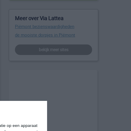
Meer over Via Lattea
Piëmont bezienswaardigheden
de mooiste dorpjes in Piëmont
bekijk meer sites
matie op een apparaat