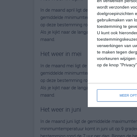
en verwerken persoon
wordt verzonden voo
In de maand april ligt de gemiddelde maximumte
doelgroepinzichten e
gemiddelde minimumtemperatuur komt in april uit o
gebruikmaken van loc
op deze bestemming rond de 6 uur per dag. Binn
toestemming te gev
Als je kijkt naar de langjarige gemiddeldes dan 
U kunt ook hieronder
maand.
toestemmingskeuzes 
verwerkingen van uw
Het weer in mei
te maken tegen derge
voorkeuren wijzigen 
In de maand mei ligt de gemiddelde maximumtemp
op de knop "Privacy
gemiddelde minimumtemperatuur komt in mei uit o
op deze bestemming rond de 6 uur per dag. Binn
Als je kijkt naar de langjarige gemiddeldes dan 
maand.
MEER OPT
Het weer in juni
In de maand juni ligt de gemiddelde maximumtem
minimumtemperatuur komt in juni uit op 9 graden. 
bestemming rond de 7 uur per dag. Binnen de he