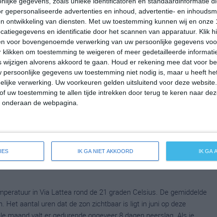
lijke gegevens, zoals unieke identificatoren en standaardinformatie d
r gepersonaliseerde advertenties en inhoud, advertentie- en inhoudsm
mperatuur in Via Lattea rond de 13 graden Celsius. De
n ontwikkeling van diensten.
Met uw toestemming kunnen wij en onze 
p 2 graden. Het aantal uren dat de zon zichtbaar is ligt in april
atiegegevens en identificatie door het scannen van apparatuur. Klik 
en de hele maand valt er gedurende ongeveer 9 dagen neerslag.
en voor bovengenoemde verwerking van uw persoonlijke gegevens voo
zorgt dat voor een redelijke hoeveelheid neerslag gedurende deze
 klikken om toestemming te weigeren of meer gedetailleerde informatie
wijzigen alvorens akkoord te gaan.
Houd er rekening mee dat voor b
 persoonlijke gegevens uw toestemming niet nodig is, maar u heeft h
lijke verwerking. Uw voorkeuren gelden uitsluitend voor deze website
of uw toestemming te allen tijde intrekken door terug te keren naar deze
eratuur in Via Lattea rond de 17 graden Celsius. De
" onderaan de webpagina.
p 6 graden. Het aantal uren dat de zon zichtbaar is ligt in mei
en de hele maand valt er gedurende ongeveer 10 dagen neerslag.
zorgt dat voor een redelijke hoeveelheid neerslag gedurende deze
IES
IK GA NIET AKKOORD
IK GA
peratuur in Via Lattea rond de 21 graden Celsius. De gemiddelde
Het aantal uren dat de zon zichtbaar is ligt in juni op deze
le maand valt er gedurende ongeveer 8 dagen neerslag. Als je