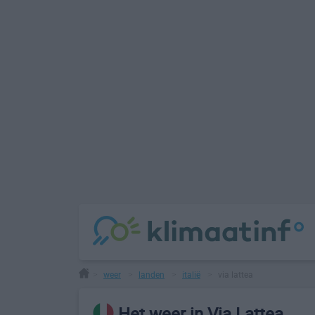
weer
landen
italië
via lattea
>
>
>
>
Het weer in Via Lattea