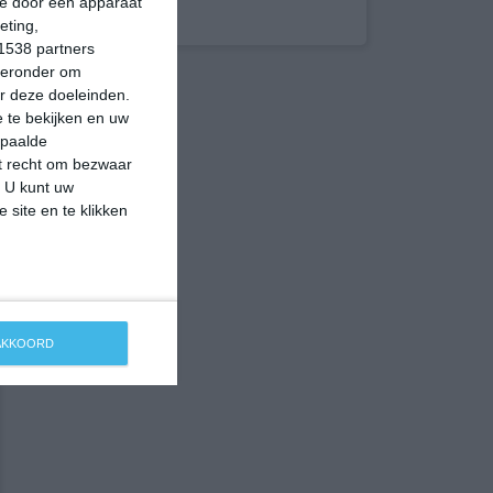
ie door een apparaat
eting,
1538 partners
hieronder om
r deze doeleinden.
 te bekijken en uw
epaalde
et recht om bezwaar
. U kunt uw
 site en te klikken
 AKKOORD