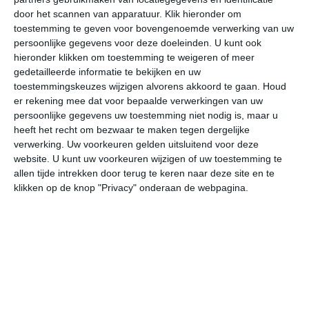
door het scannen van apparatuur. Klik hieronder om
toestemming te geven voor bovengenoemde verwerking van uw
32°
22°
34°
23°
35°
25°
30°
21°
29°
20°
persoonlijke gegevens voor deze doeleinden. U kunt ook
hieronder klikken om toestemming te weigeren of meer
22°C
27°C
31°C
32°C
30°C
26
gedetailleerde informatie te bekijken en uw
toestemmingskeuzes wijzigen alvorens akkoord te gaan.
Houd
er rekening mee dat voor bepaalde verwerkingen van uw
persoonlijke gegevens uw toestemming niet nodig is, maar u
06:00
09:00
12:00
15:00
18:00
21
heeft het recht om bezwaar te maken tegen dergelijke
verwerking. Uw voorkeuren gelden uitsluitend voor deze
website. U kunt uw voorkeuren wijzigen of uw toestemming te
allen tijde intrekken door terug te keren naar deze site en te
06:00
09:00
12:00
15:00
18:00
21
klikken op de knop "Privacy" onderaan de webpagina.
ZZW 2
WZW 1
NNO 2
NO 3
NO 2
Z
06:00
09:00
12:00
15:00
18:00
21