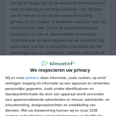
Het op de hoogte zijn van de verwachte temperaturen of
kans op neerslag is niet altijd voldoende. Voor het gros
van de mensen is een globale weersverwachting
genoeg. Er zijn situaties te bedenken waarbij je meer wilt
weten over het weer. Zo kan de gevoelstemperatuur
belangrijker zijn dan de daadwerkelijke temperatuur.
Informatie over de dekkingsgraad van de bewolking zegt
soms meer over het te verwachten weerbeeld dan het
percentage kans op zonneschijn. Daarom vind je hier de
uitgebreide weersvoorspelling voor Scafa.
We respecteren uw privacy
Wij en onze
partners
slaan informatie, zoals cookies, op en/of
27
N
°C
verkrijgen toegang tot informatie op een apparaat en verwerken
L
persoonlijke gegevens, zoals unieke identificatoren en
standaardinformatie die door een apparaat wordt verzonden
W
voor gepersonaliseerde advertenties en inhoud, advertentie- en
inhoudsmeting, doelgroepinzichten en ontwikkeling van
undefined
ma
di
wo
do
diensten.
Met uw toestemming kunnen wij en onze 1538
partners gebruikmaken van locatiegegevens en identificatie