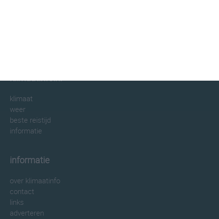
klimaatinfo.nl
klimaat
weer
beste reistijd
informatie
informatie
over klimaatinfo
contact
links
adverteren