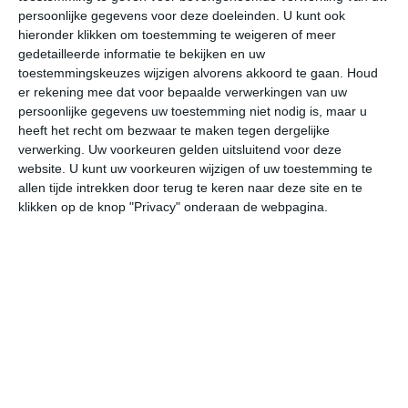
18:00
21:00
00:00
03:00
06:00
09
persoonlijke gegevens voor deze doeleinden. U kunt ook
hieronder klikken om toestemming te weigeren of meer
gedetailleerde informatie te bekijken en uw
toestemmingskeuzes wijzigen alvorens akkoord te gaan.
Houd
bekijk de uitgebreide weersverwachting voor
er rekening mee dat voor bepaalde verwerkingen van uw
Sant'Antioco
persoonlijke gegevens uw toestemming niet nodig is, maar u
heeft het recht om bezwaar te maken tegen dergelijke
verwerking. Uw voorkeuren gelden uitsluitend voor deze
Op basis van de langjarige klimaatstatistieken, bepaalde
website. U kunt uw voorkeuren wijzigen of uw toestemming te
weerpatronen en specifieke gebeurtenissen kan een
allen tijde intrekken door terug te keren naar deze site en te
gemiddeld weerbeeld per maand samengesteld worden.
klikken op de knop "Privacy" onderaan de webpagina.
Het weer in januari
In de maand januari ligt de gemiddelde
maximumtemperatuur in Sant'Antioco rond de 14 graden
Celsius. De gemiddelde minimumtemperatuur komt in
januari uit op 7 graden. Het aantal uren dat de zon
zichtbaar is ligt in januari op deze bestemming rond de 4
uur per dag. Binnen de hele maand valt er gedurende