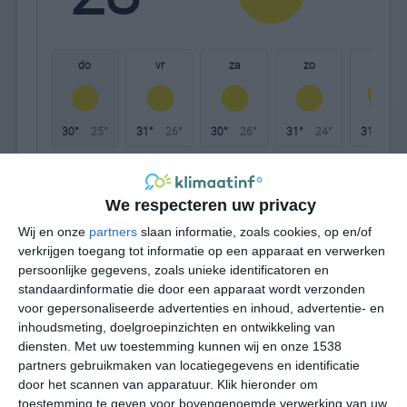
W
do
vr
za
zo
ma
30°
25°
31°
26°
30°
26°
31°
24°
31°
26°
29°C
28°C
27°C
27°C
26°C
28
We respecteren uw privacy
Wij en onze
partners
slaan informatie, zoals cookies, op en/of
18:00
21:00
00:00
03:00
06:00
09
verkrijgen toegang tot informatie op een apparaat en verwerken
persoonlijke gegevens, zoals unieke identificatoren en
standaardinformatie die door een apparaat wordt verzonden
voor gepersonaliseerde advertenties en inhoud, advertentie- en
18:00
21:00
00:00
03:00
06:00
09
inhoudsmeting, doelgroepinzichten en ontwikkeling van
diensten.
Met uw toestemming kunnen wij en onze 1538
NW 4
NW 3
NNW 3
NNW 3
NW 3
NN
partners gebruikmaken van locatiegegevens en identificatie
door het scannen van apparatuur. Klik hieronder om
toestemming te geven voor bovengenoemde verwerking van uw