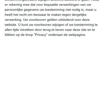
er rekening mee dat voor bepaalde verwerkingen van uw
persoonlijke gegevens uw toestemming niet nodig is, maar u
za
zo
ma
di
wo
heeft het recht om bezwaar te maken tegen dergelijke
verwerking. Uw voorkeuren gelden uitsluitend voor deze
website. U kunt uw voorkeuren wijzigen of uw toestemming te
32°
21°
34°
21°
34°
21°
34°
21°
35°
20°
allen tijde intrekken door terug te keren naar deze site en te
klikken op de knop "Privacy" onderaan de webpagina.
32°C
31°C
26°C
23°C
22°C
21
15:00
18:00
21:00
00:00
03:00
06
15:00
18:00
21:00
00:00
03:00
06
NW 3
NO 3
N 2
NNW 2
NNW 2
NN
15:00
18:00
21:00
00:00
03:00
06