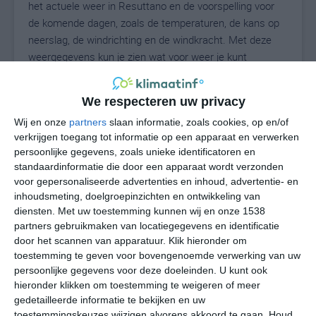
het actuele weer in Resuttano en de voorspelling voor
de komende dagen, zoals de temperaturen, de kans op
neerslag, de windrichting en de windkracht. Met deze
weergegevens kun je zien wat voor weer je kunt
verwachten in Resuttano. Op basis van de
klimaatstatistieken beschrijven we het weer per maand
We respecteren uw privacy
in Resuttano. Dit is geen langetermijnverwachting, maar
Wij en onze
partners
slaan informatie, zoals cookies, op en/of
geeft het gemiddelde weerbeeld voor alle maanden van
verkrijgen toegang tot informatie op een apparaat en verwerken
het jaar. Wil je de uitgebreide weersverwachting voor
persoonlijke gegevens, zoals unieke identificatoren en
Resuttano zien? Op de pagina met extra weerinformatie
standaardinformatie die door een apparaat wordt verzonden
tonen we de kans op sneeuw, de gevoelstemperatuur,
voor gepersonaliseerde advertenties en inhoud, advertentie- en
de zichtbaarheid, de UV-kracht, de luchtdruk en meer
inhoudsmeting, doelgroepinzichten en ontwikkeling van
goede weerinfo.
diensten.
Met uw toestemming kunnen wij en onze 1538
partners gebruikmaken van locatiegegevens en identificatie
door het scannen van apparatuur. Klik hieronder om
toestemming te geven voor bovengenoemde verwerking van uw
27
N
persoonlijke gegevens voor deze doeleinden. U kunt ook
°C
hieronder klikken om toestemming te weigeren of meer
L
gedetailleerde informatie te bekijken en uw
W
toestemmingskeuzes wijzigen alvorens akkoord te gaan.
Houd