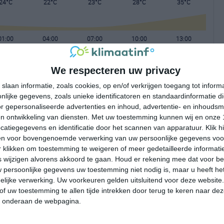
24°C
22°C
23°C
28°C
35°C
01:00
04:00
07:00
10:00
13:00
We respecteren uw privacy
01:00
04:00
07:00
10:00
13:00
slaan informatie, zoals cookies, op en/of verkrijgen toegang tot infor
lijke gegevens, zoals unieke identificatoren en standaardinformatie d
Z 1
ZO 1
OZO 1
NNO 1
W 2
r gepersonaliseerde advertenties en inhoud, advertentie- en inhoudsm
n ontwikkeling van diensten.
Met uw toestemming kunnen wij en onze 
atiegegevens en identificatie door het scannen van apparatuur. Klik 
01:00
04:00
07:00
10:00
13:00
en voor bovengenoemde verwerking van uw persoonlijke gegevens voo
 klikken om toestemming te weigeren of meer gedetailleerde informatie
wijzigen alvorens akkoord te gaan.
Houd er rekening mee dat voor b
 persoonlijke gegevens uw toestemming niet nodig is, maar u heeft h
lijke verwerking. Uw voorkeuren gelden uitsluitend voor deze website
of uw toestemming te allen tijde intrekken door terug te keren naar deze
" onderaan de webpagina.