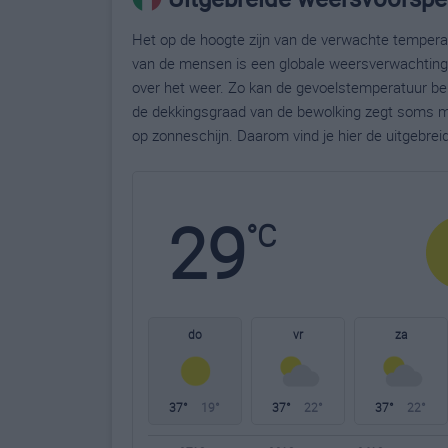
Het op de hoogte zijn van de verwachte temperatu
van de mensen is een globale weersverwachting g
over het weer. Zo kan de gevoelstemperatuur bela
de dekkingsgraad van de bewolking zegt soms m
op zonneschijn. Daarom vind je hier de uitgebrei
29
°C
do
vr
za
37°
19°
37°
22°
37°
22°