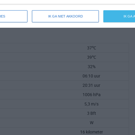
IES
IK GA NIET AKKOORD
IK GA
37℃
39℃
32%
06:10 uur
20:31 uur
1006 hPa
5,3 m/s
3 Bft
W
16 kilometer