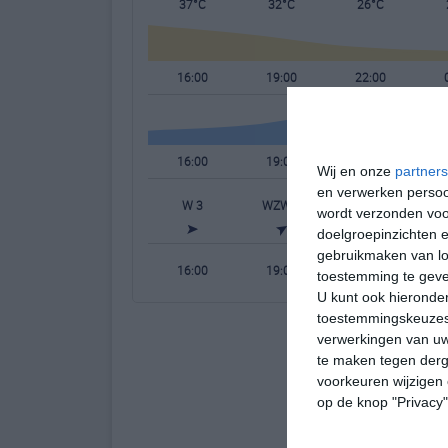
37°C
32°C
26°C
16:00
19:00
22:00
16:00
19:00
22:00
Wij en onze
partners
en verwerken persoon
W 3
WZW 3
ZW 1
wordt verzonden voo
doelgroepinzichten e
gebruikmaken van loc
16:00
19:00
22:00
toestemming te gev
U kunt ook hieronder
toestemmingskeuzes 
verwerkingen van uw
te maken tegen derge
voorkeuren wijzigen 
op de knop "Privacy