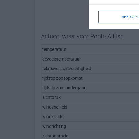
MEER OPT
Actueel weer voor Ponte A Elsa
temperatuur
gevoelstemperatuur
relatieve luchtvochtigheid
tijdstip zonsopkomst
tijdstip zonsondergang
luchtdruk
windsnelheid
windkracht
windrichting
zichtbaarheid