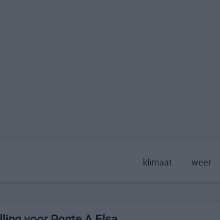
klimaat
weer
ling voor Ponte A Elsa