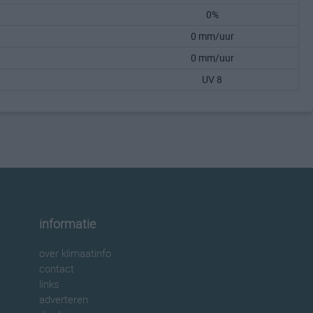
0%
0 mm/uur
0 mm/uur
UV 8
informatie
over klimaatinfo
contact
links
adverteren