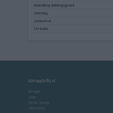
bewolking dekkingsgraad
neerslag
sneeuwval
UV-index
klimaatinfo.nl
klimaat
weer
beste reistijd
informatie