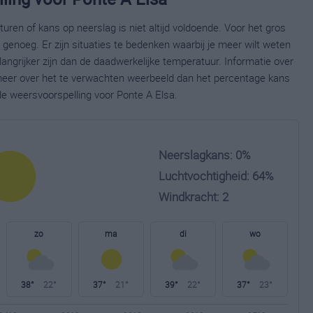
ren of kans op neerslag is niet altijd voldoende. Voor het gros
enoeg. Er zijn situaties te bedenken waarbij je meer wilt weten
ngrijker zijn dan de daadwerkelijke temperatuur. Informatie over
eer over het te verwachten weerbeeld dan het percentage kans
de weersvoorspelling voor Ponte A Elsa.
Neerslagkans: 0%
Luchtvochtigheid: 64%
Windkracht: 2
zo
ma
di
wo
38°
22°
37°
21°
39°
22°
37°
23°