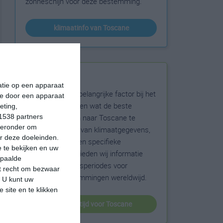
zonneschijn voor deze bestemming.
klimaatinfo van Toscane
Beste reistijd
matie op een apparaat
Het weer is een belangrijke factor bij het
ie door een apparaat
reizen. Wil je weten wat de beste
eting,
maanden zijn om naar Toscane te
1538 partners
hieronder om
reizen? Op basis van klimaatgegevens,
r deze doeleinden.
weersextremen en specifieke
 te bekijken en uw
weerinformatie bieden wij informatie
epaalde
over de beste reisperiodes voor
et recht om bezwaar
duizenden bestemmingen wereldwijd.
. U kunt uw
 site en te klikken
beste reistijd voor Toscane