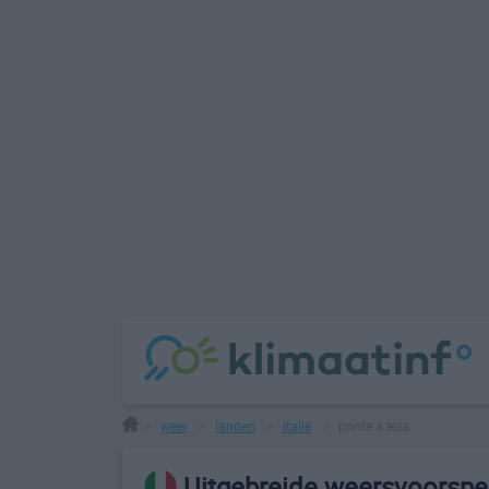
weer
landen
italië
ponte a elsa
>
>
>
>
Uitgebreide weersvoorspel