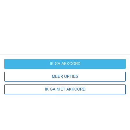
UV-index
UV 0
Passaggio ligt in:
Europa
Italië
Umbrië
IK GA AKKOORD
MEER OPTIES
Klimaatinfo van Umbrië
IK GA NIET AKKOORD
Het actuele weer en de weersvoorspelling voor de
komende dagen of weken zeggen niets over hoe het
weer in andere maanden kan zijn. Wil je een indicatie
hebben van hoe het weer gemiddeld is in Umbrië?
Daarvoor hebben wij handige klimaatinfo over Umbrië.