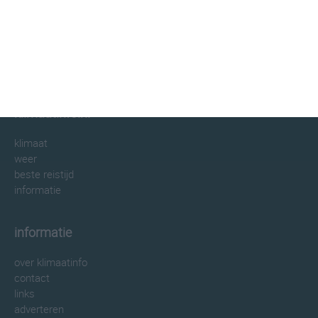
klimaatinfo.nl
klimaat
weer
beste reistijd
informatie
informatie
over klimaatinfo
contact
links
adverteren