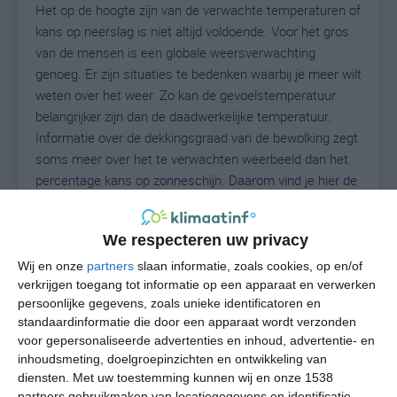
Het op de hoogte zijn van de verwachte temperaturen of
kans op neerslag is niet altijd voldoende. Voor het gros
van de mensen is een globale weersverwachting
genoeg. Er zijn situaties te bedenken waarbij je meer wilt
weten over het weer. Zo kan de gevoelstemperatuur
belangrijker zijn dan de daadwerkelijke temperatuur.
Informatie over de dekkingsgraad van de bewolking zegt
soms meer over het te verwachten weerbeeld dan het
percentage kans op zonneschijn. Daarom vind je hier de
uitgebreide weersvoorspelling voor Passaggio.
We respecteren uw privacy
Wij en onze
partners
slaan informatie, zoals cookies, op en/of
30
N
°C
verkrijgen toegang tot informatie op een apparaat en verwerken
L
persoonlijke gegevens, zoals unieke identificatoren en
standaardinformatie die door een apparaat wordt verzonden
W
voor gepersonaliseerde advertenties en inhoud, advertentie- en
inhoudsmeting, doelgroepinzichten en ontwikkeling van
undefined
ma
di
wo
do
diensten.
Met uw toestemming kunnen wij en onze 1538
partners gebruikmaken van locatiegegevens en identificatie