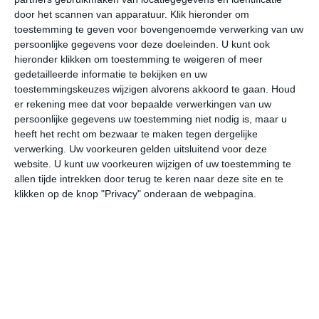
door het scannen van apparatuur. Klik hieronder om
toestemming te geven voor bovengenoemde verwerking van uw
37°
23°
38°
22°
38°
22°
38°
22°
37°
22°
persoonlijke gegevens voor deze doeleinden. U kunt ook
hieronder klikken om toestemming te weigeren of meer
24°C
30°C
36°C
37°C
35°C
30
gedetailleerde informatie te bekijken en uw
toestemmingskeuzes wijzigen alvorens akkoord te gaan.
Houd
er rekening mee dat voor bepaalde verwerkingen van uw
persoonlijke gegevens uw toestemming niet nodig is, maar u
07:00
10:00
13:00
16:00
19:00
22
heeft het recht om bezwaar te maken tegen dergelijke
verwerking. Uw voorkeuren gelden uitsluitend voor deze
website. U kunt uw voorkeuren wijzigen of uw toestemming te
allen tijde intrekken door terug te keren naar deze site en te
07:00
10:00
13:00
16:00
19:00
22
klikken op de knop "Privacy" onderaan de webpagina.
Z 1
WZW 1
NNO 2
NNO 3
NO 2
ZO
07:00
10:00
13:00
16:00
19:00
22