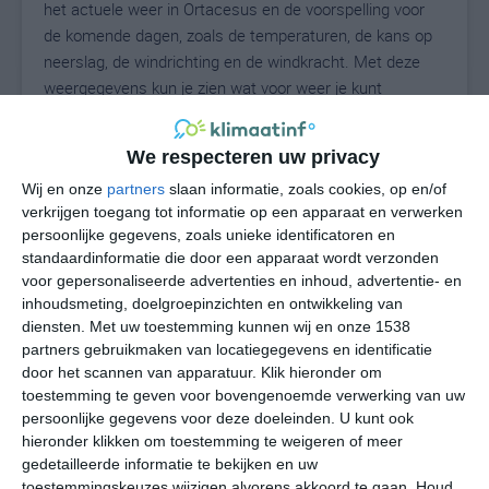
het actuele weer in Ortacesus en de voorspelling voor
de komende dagen, zoals de temperaturen, de kans op
neerslag, de windrichting en de windkracht. Met deze
weergegevens kun je zien wat voor weer je kunt
verwachten in Ortacesus. Op basis van de
klimaatstatistieken beschrijven we het weer per maand
We respecteren uw privacy
in Ortacesus. Dit is geen langetermijnverwachting, maar
Wij en onze
partners
slaan informatie, zoals cookies, op en/of
geeft het gemiddelde weerbeeld voor alle maanden van
verkrijgen toegang tot informatie op een apparaat en verwerken
het jaar. Wil je de uitgebreide weersverwachting voor
persoonlijke gegevens, zoals unieke identificatoren en
Ortacesus zien? Op de pagina met extra weerinformatie
standaardinformatie die door een apparaat wordt verzonden
tonen we de kans op sneeuw, de gevoelstemperatuur,
voor gepersonaliseerde advertenties en inhoud, advertentie- en
de zichtbaarheid, de UV-kracht, de luchtdruk en meer
inhoudsmeting, doelgroepinzichten en ontwikkeling van
goede weerinfo.
diensten.
Met uw toestemming kunnen wij en onze 1538
partners gebruikmaken van locatiegegevens en identificatie
door het scannen van apparatuur. Klik hieronder om
toestemming te geven voor bovengenoemde verwerking van uw
28
N
persoonlijke gegevens voor deze doeleinden. U kunt ook
°C
hieronder klikken om toestemming te weigeren of meer
L
gedetailleerde informatie te bekijken en uw
W
toestemmingskeuzes wijzigen alvorens akkoord te gaan.
Houd