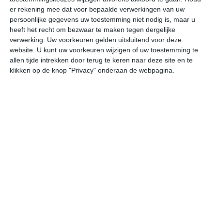
er rekening mee dat voor bepaalde verwerkingen van uw
persoonlijke gegevens uw toestemming niet nodig is, maar u
do
vr
za
zo
ma
heeft het recht om bezwaar te maken tegen dergelijke
verwerking. Uw voorkeuren gelden uitsluitend voor deze
website. U kunt uw voorkeuren wijzigen of uw toestemming te
34°
22°
35°
23°
34°
21°
35°
21°
35°
22°
allen tijde intrekken door terug te keren naar deze site en te
klikken op de knop "Privacy" onderaan de webpagina.
34°C
31°C
27°C
25°C
23°C
23
16:00
19:00
22:00
01:00
04:00
07
16:00
19:00
22:00
01:00
04:00
07
WNW 3
NW 3
WNW 2
WNW 2
NNW 1
NN
16:00
19:00
22:00
01:00
04:00
07