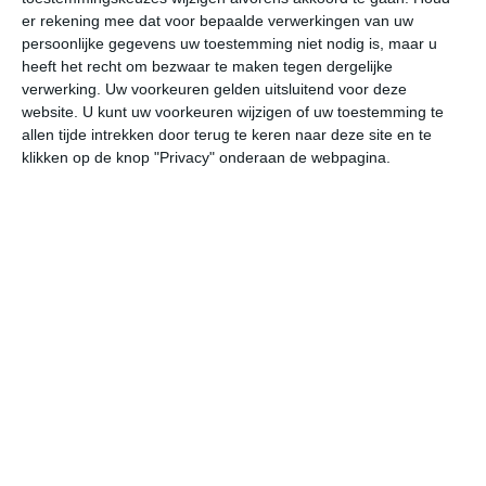
er rekening mee dat voor bepaalde verwerkingen van uw
persoonlijke gegevens uw toestemming niet nodig is, maar u
vr
za
zo
ma
di
heeft het recht om bezwaar te maken tegen dergelijke
verwerking. Uw voorkeuren gelden uitsluitend voor deze
website. U kunt uw voorkeuren wijzigen of uw toestemming te
33°
23°
35°
23°
34°
22°
33°
22°
33°
23°
allen tijde intrekken door terug te keren naar deze site en te
klikken op de knop "Privacy" onderaan de webpagina.
21°C
19°C
18°C
25°C
30°C
33
00:00
03:00
06:00
09:00
12:00
15
00:00
03:00
06:00
09:00
12:00
15
ZZO 1
ZO 1
OZO 2
W 1
NW 2
NW
00:00
03:00
06:00
09:00
12:00
15