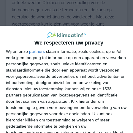
actuele weer in Ollolai en de voorspelling voor de
komende dagen, zoals de temperaturen, de kans op
neerslag, de windrichting en de windkracht. Met deze
weergegevens kun je zien wat voor weer je kunt
verwachten in Ollolai. Op basis van de
klimaatstatistieken beschrijven we het weer per maand
We respecteren uw privacy
in Ollolai. Dit is geen langetermijnverwachting, maar
Wij en onze
partners
slaan informatie, zoals cookies, op en/of
geeft het gemiddelde weerbeeld voor alle maanden van
verkrijgen toegang tot informatie op een apparaat en verwerken
het jaar. Wil je de uitgebreide weersverwachting voor
persoonlijke gegevens, zoals unieke identificatoren en
Ollolai zien? Op de pagina met extra weerinformatie
standaardinformatie die door een apparaat wordt verzonden
tonen we de kans op sneeuw, de gevoelstemperatuur,
voor gepersonaliseerde advertenties en inhoud, advertentie- en
de zichtbaarheid, de UV-kracht, de luchtdruk en meer
inhoudsmeting, doelgroepinzichten en ontwikkeling van
goede weerinfo.
diensten.
Met uw toestemming kunnen wij en onze 1538
partners gebruikmaken van locatiegegevens en identificatie
door het scannen van apparatuur. Klik hieronder om
toestemming te geven voor bovengenoemde verwerking van uw
29
N
persoonlijke gegevens voor deze doeleinden. U kunt ook
°C
hieronder klikken om toestemming te weigeren of meer
L
gedetailleerde informatie te bekijken en uw
W
toestemmingskeuzes wijzigen alvorens akkoord te gaan.
Houd