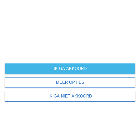
UV-index
UV 7
Narcao ligt in:
Europa
Italië
Sardinië
IK GA AKKOORD
MEER OPTIES
Klimaatinfo van Sardinië
IK GA NIET AKKOORD
Het actuele weer en de weersvoorspelling voor de
komende dagen of weken zeggen niets over hoe het
weer in andere maanden kan zijn. Wil je een indicatie
hebben van hoe het weer gemiddeld is in Sardinië?
Daarvoor hebben wij handige klimaatinfo over Sardinië.