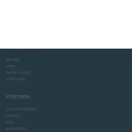
klimaatinfo.nl
klimaat
weer
beste reistijd
informatie
informatie
over klimaatinfo
contact
links
adverteren