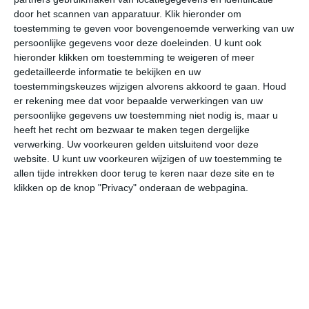
door het scannen van apparatuur. Klik hieronder om
toestemming te geven voor bovengenoemde verwerking van uw
36°
22°
33°
22°
34°
23°
34°
22°
36°
25°
persoonlijke gegevens voor deze doeleinden. U kunt ook
hieronder klikken om toestemming te weigeren of meer
33°C
36°C
34°C
29°C
25°C
23
gedetailleerde informatie te bekijken en uw
toestemmingskeuzes wijzigen alvorens akkoord te gaan.
Houd
er rekening mee dat voor bepaalde verwerkingen van uw
persoonlijke gegevens uw toestemming niet nodig is, maar u
12:00
15:00
18:00
21:00
00:00
03
heeft het recht om bezwaar te maken tegen dergelijke
verwerking. Uw voorkeuren gelden uitsluitend voor deze
website. U kunt uw voorkeuren wijzigen of uw toestemming te
allen tijde intrekken door terug te keren naar deze site en te
12:00
15:00
18:00
21:00
00:00
03
klikken op de knop "Privacy" onderaan de webpagina.
NNW 2
WNW 3
NW 3
N 1
ONO 2
NO
12:00
15:00
18:00
21:00
00:00
03