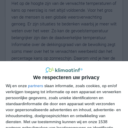
Het op de hoogte zijn van de verwachte temperaturen of
kans op neerslag is niet altijd voldoende. Voor het gros
van de mensen is een globale weersverwachting
genoeg. Er zijn situaties te bedenken waarbij je meer wilt
weten over het weer. Zo kan de gevoelstemperatuur
belangrijker zijn dan de daadwerkelijke temperatuur.
Informatie over de dekkingsgraad van de bewolking zegt
soms meer over het te verwachten weerbeeld dan het
percentage kans op zonneschijn. Daarom vind je hier de
uitgebreide weersvoorspelling voor Narcao.
We respecteren uw privacy
Wij en onze
partners
slaan informatie, zoals cookies, op en/of
29
N
°C
verkrijgen toegang tot informatie op een apparaat en verwerken
L
persoonlijke gegevens, zoals unieke identificatoren en
standaardinformatie die door een apparaat wordt verzonden
W
voor gepersonaliseerde advertenties en inhoud, advertentie- en
inhoudsmeting, doelgroepinzichten en ontwikkeling van
za
zo
ma
di
wo
diensten.
Met uw toestemming kunnen wij en onze 1538
partners gebruikmaken van locatiegegevens en identificatie